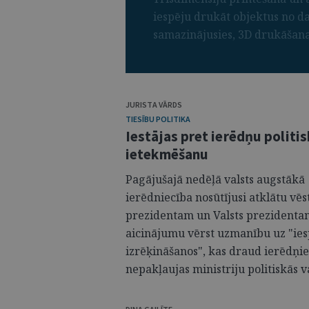
iespēju drukāt objektus no da
samazinājusies, 3D drukāšanas 
JURISTA VĀRDS
TIESĪBU POLITIKA
Iestājas pret ierēdņu politi
ietekmēšanu
Pagājušajā nedēļā valsts augstākā
ierēdniecība nosūtījusi atklātu vēs
prezidentam un Valsts prezidenta
aicinājumu vērst uzmanību uz "ie
izrēķināšanos", kas draud ierēdņi
nepakļaujas ministriju politiskās va