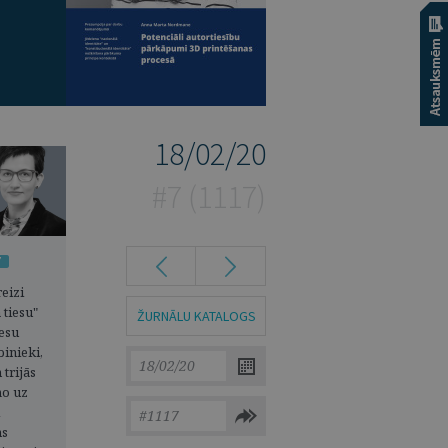
18/02/20
#7 (1117)
7
eizi
tiesu"
ŽURNĀLU KATALOGS
iesu
binieki,
 trijās
ņo uz
ms