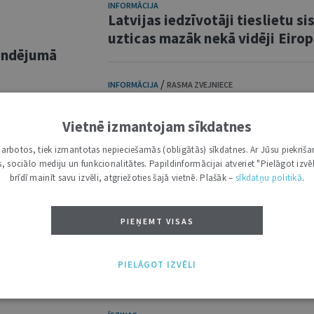
INFORMĀCIJA
Latvijas iedzīvotāji tieslietu s
uzticas mazāk nekā vidēji Eiro
andējumā
/
INFORMĀCIJA
RASMA ZVEJNIECE
Par Tieslietu padomes 10. febr
sēdē skatītiem jautājumiem
Vietnē izmantojam sīkdatnes
āte" un
i darbotos, tiek izmantotas nepieciešamās (obligātās) sīkdatnes. Ar Jūsu piekriša
"
SLUDINĀJUMI. REKLĀMA
kas, sociālo mediju un funkcionalitātes. Papildinformācijai atveriet "Pielāgot izvēl
Latvijas Republikas Uzņēmum
pa
brīdī mainīt savu izvēli, atgriežoties šajā vietnē. Plašāk –
sīkdatņu politikā
.
reģistrs meklē kolēģi
PIEŅEMT VISAS
SLUDINĀJUMI. REKLĀMA
Satversmes tiesa izsludina kon
PIELĀGOT IZVĒLI
administrācijas vadītāja amat
 palīdzība