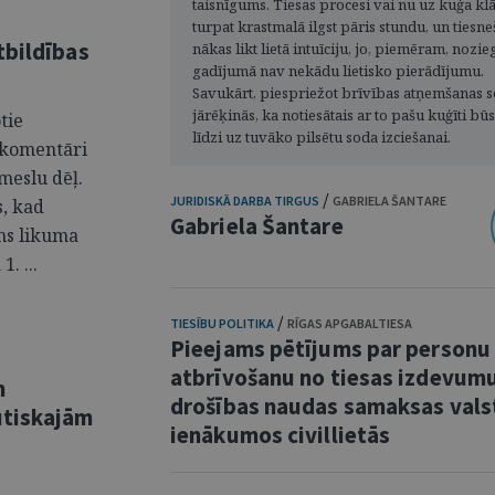
taisnīgums. Tiesas procesi vai nu uz kuģa klā
turpat krastmalā ilgst pāris stundu, un tiesn
tbildības
nākas likt lietā intuīciju, jo, piemēram, noz
gadījumā nav nekādu lietisko pierādījumu.
Savukārt, piespriežot brīvības atņemšanas s
jārēķinās, ka notiesātais ar to pašu kuģīti bū
tie
līdzi uz tuvāko pilsētu soda izciešanai.
 komentāri
meslu dēļ.
/
JURIDISKĀ DARBA TIRGUS
GABRIELA ŠANTARE
s, kad
Gabriela Šantare
rms likuma
. ...
/
TIESĪBU POLITIKA
RĪGAS APGABALTIESA
Pieejams pētījums par personu
atbrīvošanu no tiesas izdevum
m
drošības naudas samaksas vals
utiskajām
ienākumos civillietās