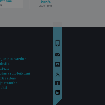
ARTS 2026
ŽURNĀLI
1)
2026 - 1995
"Jurista Vārdu"
kcija
oriem
ošanas noteikumi
rtiesības
kļūstamība
akti