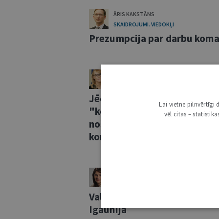
ĀRIS KAKSTĀNS
SKAIDROJUMI. VIEDOKĻI
Prezumpcija par darbu kom
VIKTORIJA SOŅECA
SKAIDROJUMI. VIEDOKĻI
Jēdzienu "nacionālā identit
Lai vietne pilnvērtīg
"konstitucionālā identitāte
vēl citas – statisti
nošķiršana pārākuma princi
kontekstā
INGA BITE
SKAIDROJUMI. VIEDOKĻI
Valsts nodrošinātā juridiskā
Igaunijā