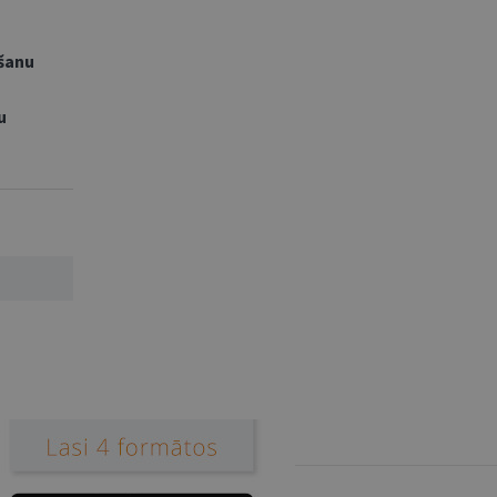
ēšanu
u