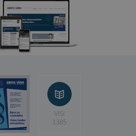
VISI
1385