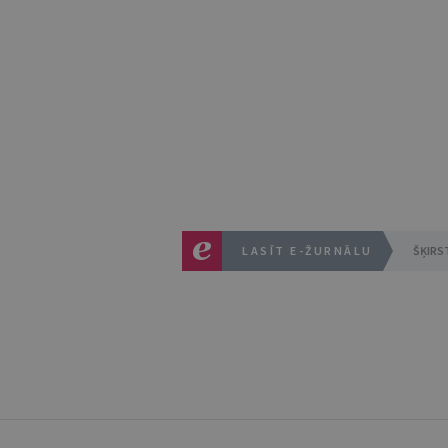
LASĪT E-ŽURNĀLU
ŠĶIRS