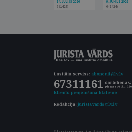
14. JŪLIJS 2026
9. JŪNIJS 2026
7 (1425)
6 (1424)
Lasītāju serviss
:
abonenti@lv.lv
67311161
darbdienās: 
pirmssvētku die
Klientu pieņemšana klātienē
Redakcija:
juristavards@lv.lv
Ikvienam ir tiesības zinā