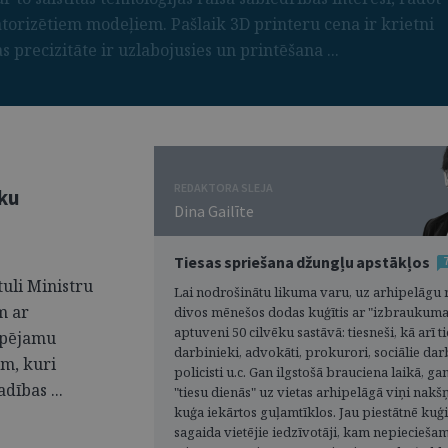
torizētiem modeļiem. Pašlaik 3D printeru cena ir krietni
precizitāte ir uzlabojusies un printēšana ...
REDAKTORA SLEJA
sku
Dina Gailīte
Tiesas spriešana džungļu apstākļos
tuli Ministru
Lai nodrošinātu likuma varu, uz arhipelāgu r
m ar
divos mēnešos dodas kuģītis ar "izbraukuma 
aptuveni 50 cilvēku sastāvā: tiesneši, kā arī t
spējamu
darbinieki, advokāti, prokurori, sociālie dar
em, kuri
policisti u.c. Gan ilgstošā brauciena laikā, gan
dības ...
"tiesu dienās" uz vietas arhipelāgā viņi nakš
kuģa iekārtos guļamtīklos. Jau piestātnē kuģi
sagaida vietējie iedzīvotāji, kam nepiecieša