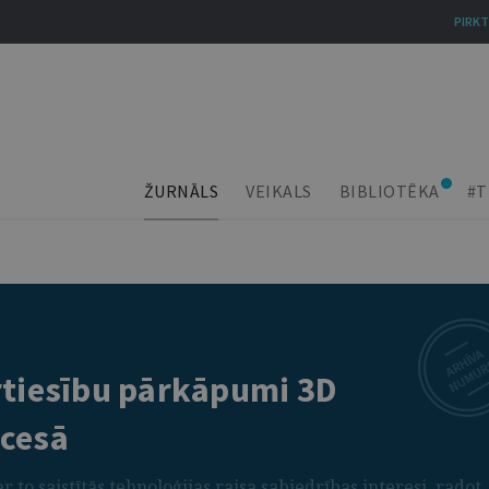
PIRKT
ŽURNĀLS
VEIKALS
BIBLIOTĒKA
#T
rtiesību pārkāpumi 3D
ocesā
 to saistītās tehnoloģijas raisa sabiedrības interesi, radot