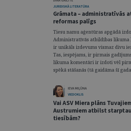
DINA GAILĪTE
JURIDISKĀ LITERATŪRA
Grāmata – administratīvās a
reformas palīgs
Tiesu namu aģentūras apgādā izdo
Administratīvās atbildības likuma
ir unikāls izdevums vismaz divu ie
Tas, iespējams, ir pirmais gadījum
likuma komentāri ir izdoti vēl pi
spēkā stāšanās (tā gaidāma šī gada 1
IEVA MIĻŪNA
VIEDOKLIS
Vai ASV Miera plāns Tuvajie
Austrumiem atbilst starpta
tiesībām?