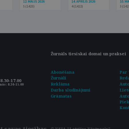
12. MAIJS 2026
14. APRĪLIS 2026
10. M
5 (1423)
4 (1422)
3 (142
Žurnāls tiesiskai domai un praksei
Abonēšana
Par 
Žurnāli
Reda
8.30–17.00
Reklāma
Aut
nās: 8.30–15.00
Darba sludinājumi
Liet
Grāmatas
Auto
Pie
Kont
t savas tiesības
© VSIA "Latvijas Vēstnesis"