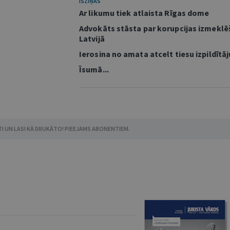
ĪSZIŅAS
Ar likumu tiek atlaista Rīgas dome
Advokāts stāsta par korupcijas izmekl
Latvijā
Ierosina no amata atcelt tiesu izpildītāj
Īsumā...
TI UN LASI KĀ DRUKĀTO! PIEEJAMS ABONENTIEM.