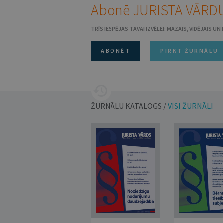
Abonē JURISTA VĀRDU
TRĪS IESPĒJAS TAVAI IZVĒLEI: MAZAIS, VIDĒJAIS U
ABONĒT
PIRKT ŽURNĀLU
ŽURNĀLU KATALOGS /
VISI ŽURNĀLI