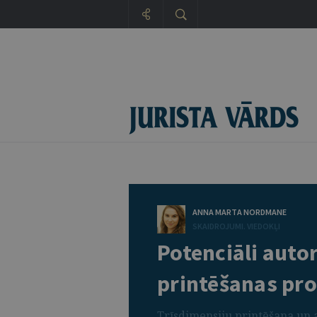
ANNA MARTA NORDMANE
SKAIDROJUMI. VIEDOKĻI
Potenciāli auto
printēšanas pr
Trīsdimensiju printēšana un ar