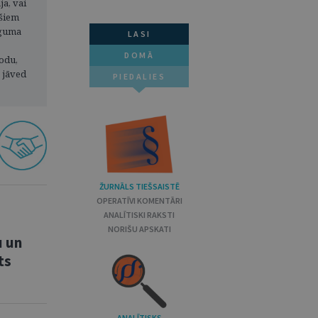
ja, vai
ešiem
ieguma
LASI
DOMĀ
odu,
s jāved
PIEDALIES
ŽURNĀLS TIEŠSAISTĒ
OPERATĪVI KOMENTĀRI
ANALĪTISKI RAKSTI
NORIŠU APSKATI
u un
ts
ANALĪTISKS