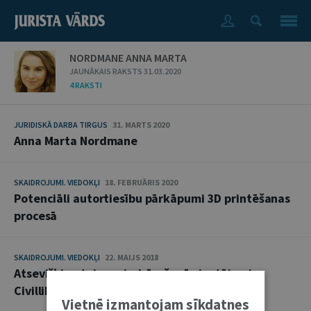
NORDMANE ANNA MARTA
JAUNĀKAIS RAKSTS 31.03.2020
4 RAKSTI
JURIDISKĀ DARBA TIRGUS
31. MARTS 2020
Anna Marta Nordmane
SKAIDROJUMI. VIEDOKĻI
18. FEBRUĀRIS 2020
Potenciāli autortiesību pārkāpumi 3D printēšanas
procesā
SKAIDROJUMI. VIEDOKĻI
22. MAIJS 2018
Atsevišķi netaisnas iedzīvošanās jautājumi
Civillikumā
Vietnē izmantojam sīkdatnes