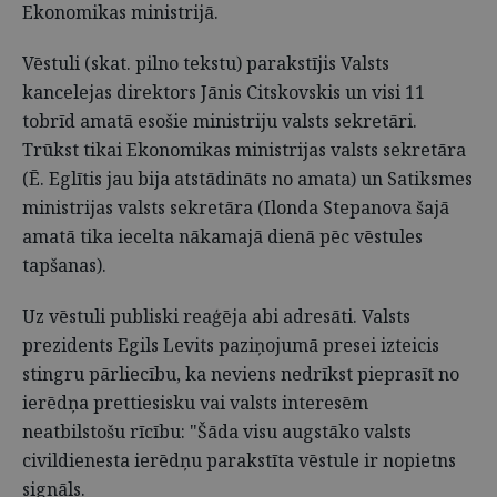
Ekonomikas ministrijā.
Vēstuli (skat. pilno tekstu) parakstījis Valsts
kancelejas direktors Jānis Citskovskis un visi 11
tobrīd amatā esošie ministriju valsts sekretāri.
Trūkst tikai Ekonomikas ministrijas valsts sekretāra
(Ē. Eglītis jau bija atstādināts no amata) un Satiksmes
ministrijas valsts sekretāra (Ilonda Stepanova šajā
amatā tika iecelta nākamajā dienā pēc vēstules
tapšanas).
Uz vēstuli publiski reaģēja abi adresāti. Valsts
prezidents Egils Levits paziņojumā presei izteicis
stingru pārliecību, ka neviens nedrīkst pieprasīt no
ierēdņa prettiesisku vai valsts interesēm
neatbilstošu rīcību: "Šāda visu augstāko valsts
civildienesta ierēdņu parakstīta vēstule ir nopietns
signāls.