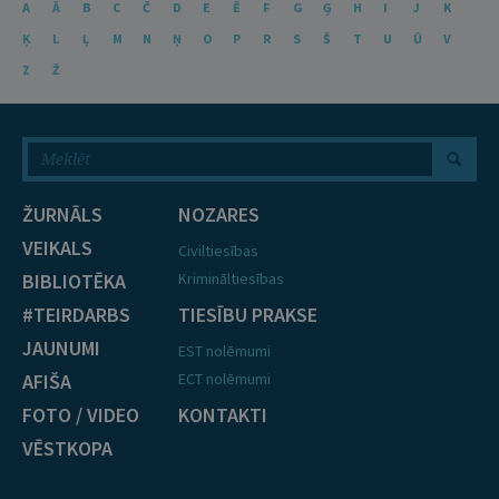
A
Ā
B
C
Č
D
E
Ē
F
G
Ģ
H
I
J
K
Ķ
L
Ļ
M
N
Ņ
O
P
R
S
Š
T
U
Ū
V
Z
Ž
ŽURNĀLS
NOZARES
VEIKALS
Civiltiesības
BIBLIOTĒKA
Krimināltiesības
#TEIRDARBS
TIESĪBU PRAKSE
JAUNUMI
EST nolēmumi
AFIŠA
ECT nolēmumi
FOTO / VIDEO
KONTAKTI
VĒSTKOPA