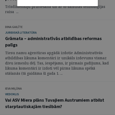
Trīsdimensiju printēšana un ar to saistītās tehnoloģijas
raisa ...
DINA GAILĪTE
JURIDISKĀ LITERATŪRA
Grāmata – administratīvās atbildības reformas
palīgs
Tiesu namu aģentūras apgādā izdotie Administratīvās
atbildības likuma komentāri ir unikāls izdevums vismaz
divu iemeslu dēļ. Tas, iespējams, ir pirmais gadījums, kad
likuma komentāri ir izdoti vēl pirms likuma spēkā
stāšanās (tā gaidāma šī gada 1. ...
IEVA MIĻŪNA
VIEDOKLIS
Vai ASV Miera plāns Tuvajiem Austrumiem atbilst
starptautiskajām tiesībām?