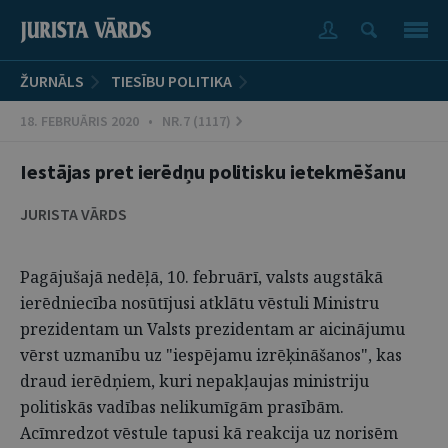
ŽURNĀLS
TIESĪBU POLITIKA
18. FEBRUĀRIS 2020 • NR.7 (1117)
Iestājas pret ierēdņu politisku ietekmēšanu
JURISTA VĀRDS
Pagājušajā nedēļā, 10. februārī, valsts augstākā
ierēdniecība nosūtījusi atklātu vēstuli Ministru
prezidentam un Valsts prezidentam ar aicinājumu
vērst uzmanību uz "iespējamu izrēķināšanos", kas
draud ierēdņiem, kuri nepakļaujas ministriju
politiskās vadības nelikumīgām prasībām.
Acīmredzot vēstule tapusi kā reakcija uz norisēm