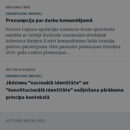
ĀRIS KAKSTĀNS
SKAIDROJUMI. VIEDOKĻI
Prezumpcija par darbu komandējumā
Parīzes reģiona apelācijas instances tiesas spriedums
saistībā ar vietējā dzelzceļa uzņēmumā strādājošā
inženiera Havjera X nāvi komandējuma laikā izraisīja
patiesu pārsteiguma vilni pasaules plašsaziņas līdzekļos.
2019. gada rudenī plašsaziņas ...
VIKTORIJA SOŅECA
SKAIDROJUMI. VIEDOKĻI
Jēdzienu "nacionālā identitāte" un
"konstitucionālā identitāte" nošķiršana pārākuma
principa kontekstā
AUTORU KATALOGS