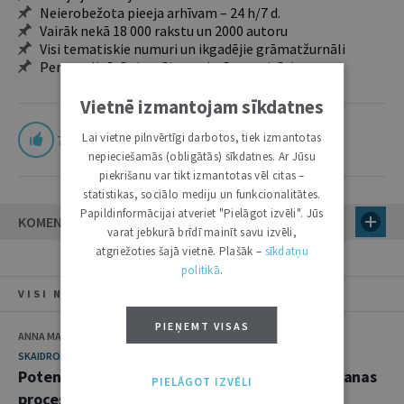
Neierobežota pieeja arhīvam – 24 h/7 d.
Vairāk nekā 18 000 rakstu un 2000 autoru
Visi tematiskie numuri un ikgadējie grāmatžurnāli
Personalizētās iespējas – piezīmes, citāti, mapes
Vietnē izmantojam sīkdatnes
Lai vietne pilnvērtīgi darbotos, tiek izmantotas
7
nepieciešamās (obligātās) sīkdatnes. Ar Jūsu
piekrišanu var tikt izmantotas vēl citas –
statistikas, sociālo mediju un funkcionalitātes.
Papildinformācijai atveriet "Pielāgot izvēli". Jūs
KOMENTĀRI
varat jebkurā brīdī mainīt savu izvēli,
atgriežoties šajā vietnē. Plašāk –
sīkdatņu
politikā
.
VISI NUMURA RAKSTI
PIEŅEMT VISAS
ANNA MARTA NORDMANE
SKAIDROJUMI. VIEDOKĻI
Potenciāli autortiesību pārkāpumi 3D printēšanas
PIELĀGOT IZVĒLI
procesā