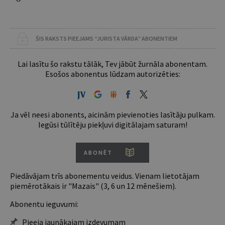
ŠIS RAKSTS PIEEJAMS “JURISTA VĀRDA” ABONENTIEM
Lai lasītu šo rakstu tālāk, Tev jābūt žurnāla abonentam.
Esošos abonentus lūdzam autorizēties:
Ja vēl neesi abonents, aicinām pievienoties lasītāju pulkam.
Iegūsi tūlītēju piekļuvi digitālajam saturam!
ABONĒT
Piedāvājam trīs abonementu veidus. Vienam lietotājam
piemērotākais ir "Mazais" (3, 6 un 12 mēnešiem).
Abonentu ieguvumi:
Pieeja jaunākajam izdevumam