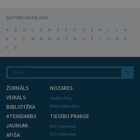
AUTORU KATALOGS
A
Ā
B
C
Č
D
E
Ē
F
G
Ģ
H
I
J
K
Ķ
L
Ļ
M
N
Ņ
O
P
R
S
Š
T
U
Ū
V
Z
Ž
ŽURNĀLS
NOZARES
VEIKALS
Civiltiesības
BIBLIOTĒKA
Krimināltiesības
#TEIRDARBS
TIESĪBU PRAKSE
JAUNUMI
EST nolēmumi
AFIŠA
ECT nolēmumi