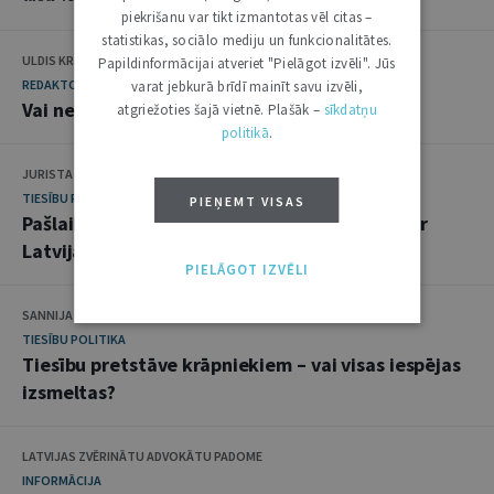
piekrišanu var tikt izmantotas vēl citas –
statistikas, sociālo mediju un funkcionalitātes.
ULDIS KRASTIŅŠ
Papildinformācijai atveriet "Pielāgot izvēli". Jūs
REDAKTORA SLEJA
varat jebkurā brīdī mainīt savu izvēli,
Vai ne-rietumnieki ir etniska grupa?
atgriežoties šajā vietnē. Plašāk –
sīkdatņu
politikā
.
JURISTA VĀRDS
TIESĪBU POLITIKA
PIEŅEMT VISAS
Pašlaik Satversmes tiesas uzmanības centrā ir
Latvijas pastāvēšanai būtiskas vērtības
PIELĀGOT IZVĒLI
SANNIJA MATULE
TIESĪBU POLITIKA
Tiesību pretstāve krāpniekiem – vai visas iespējas
izsmeltas?
LATVIJAS ZVĒRINĀTU ADVOKĀTU PADOME
INFORMĀCIJA