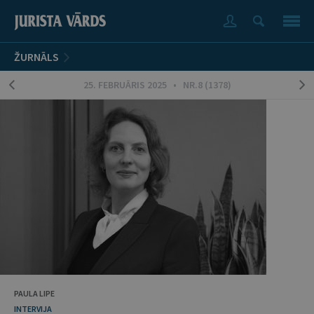
ŽURNĀLS
25. FEBRUĀRIS 2025 • NR.8 (1378)
PAULA LIPE
INTERVIJA