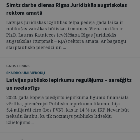
Simts darba dienas Rīgas Juridiskās augstskolas
rektora amatā
Latvijas juridiskās izglītības telpā pēdējā gada laikā ir
notikušas vairākas būtiskas izmaiņas. Viena no tām ir
Ph.D. Lauras Ratnieces ievēlēšana Rīgas Juridiskās
augstskolas (turpmāk – RJA) rektora amatā. Ar bagātīgu
starptautisko pieredzi un ...
GATIS LITVINS
SKAIDROJUMI. VIEDOKĻI
Latvijas publisko iepirkumu regulējums – sarežģīts
un neelastīgs
2023. gadā kopējā piešķirto iepirkuma līgumu finansiālā
vērtība, piemērojot Publisko iepirkuma likumu, bija
5,4 miljardi eiro (bez PVN), kas ir 14 % no IKP. Nevar būt
nekādu šaubu, ka tik nozīmīgs publisko līdzekļu
izlietojums ...