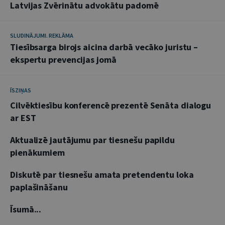
Latvijas Zvērinātu advokātu padomē
SLUDINĀJUMI. REKLĀMA
Tiesībsarga birojs aicina darbā vecāko juristu –
ekspertu prevencijas jomā
ĪSZIŅAS
Cilvēktiesību konferencē prezentē Senāta dialogu
ar EST
Aktualizē jautājumu par tiesnešu papildu
pienākumiem
Diskutē par tiesnešu amata pretendentu loka
paplašināšanu
Īsumā...