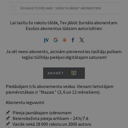
ŠIS RAKSTS PIEEJAMS “JURISTA VĀRDA” ABONENTIEM
Lai lasītu šo rakstu tālāk, Tev jābūt žurnāla abonentam.
Esošos abonentus lūdzam autorizēties:
Ja vēl neesi abonents, aicinām pievienoties lasītāju pulkam.
Iegūsi tūlītēju piekļuvi digitālajam saturam!
ABONĒT
Piedāvājam trīs abonementu veidus. Vienam lietotājam
piemērotākais ir "Mazais" (3, 6 un 12 mēnešiem).
Abonentu ieguvumi:
Pieeja jaunākajam izdevumam
Neierobežota pieeja arhīvam – 24 h/7 d.
Vairāk nekā 18 000 rakstu un 2000 autoru