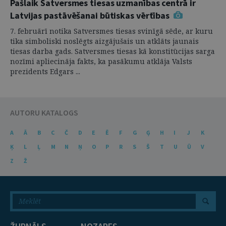
Pašlaik Satversmes tiesas uzmanības centrā ir
Latvijas pastāvēšanai būtiskas vērtības
7. februārī notika Satversmes tiesas svinīgā sēde, ar kuru
tika simboliski noslēgts aizgājušais un atklāts jaunais
tiesas darba gads. Satversmes tiesas kā konstitūcijas sarga
nozīmi apliecināja fakts, ka pasākumu atklāja Valsts
prezidents Edgars ...
AUTORU KATALOGS
A
Ā
B
C
Č
D
E
Ē
F
G
Ģ
H
I
J
K
Ķ
L
Ļ
M
N
Ņ
O
P
R
S
Š
T
U
Ū
V
Z
Ž