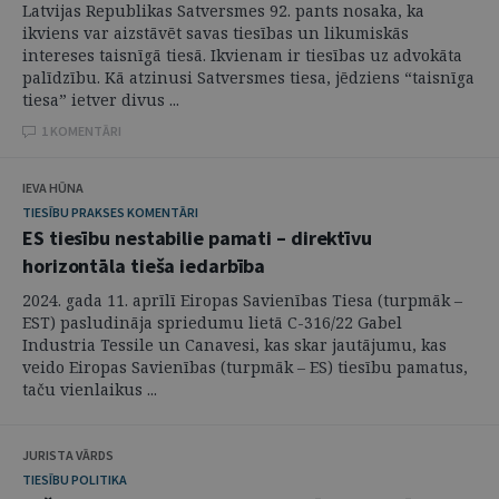
Latvijas Republikas Satversmes 92. pants nosaka, ka
ikviens var aizstāvēt savas tiesības un likumiskās
intereses taisnīgā tiesā. Ikvienam ir tiesības uz advokāta
palīdzību. Kā atzinusi Satversmes tiesa, jēdziens “taisnīga
tiesa” ietver divus ...
1 KOMENTĀRI
IEVA HŪNA
TIESĪBU PRAKSES KOMENTĀRI
ES tiesību nestabilie pamati – direktīvu
horizontāla tieša iedarbība
2024. gada 11. aprīlī Eiropas Savienības Tiesa (turpmāk –
EST) pasludināja spriedumu lietā C-316/22 Gabel
Industria Tessile un Canavesi, kas skar jautājumu, kas
veido Eiropas Savienības (turpmāk – ES) tiesību pamatus,
taču vienlaikus ...
JURISTA VĀRDS
TIESĪBU POLITIKA