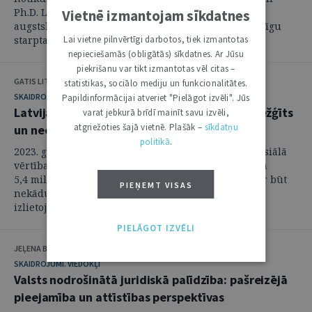
Ph.D. Lauras Ratnieces ievēlēšana Rīgas Juridiskās
Vietnē izmantojam sīkdatnes
augstskolas (turpmāk – RJA) rektora amatā. Ar bagātīgu
starptautisko pieredzi un ...
Lai vietne pilnvērtīgi darbotos, tiek izmantotas
nepieciešamās (obligātās) sīkdatnes. Ar Jūsu
piekrišanu var tikt izmantotas vēl citas –
GATIS LITVINS
statistikas, sociālo mediju un funkcionalitātes.
SKAIDROJUMI. VIEDOKĻI
Papildinformācijai atveriet "Pielāgot izvēli". Jūs
Latvijas publisko iepirkumu regulējums – sarežģīts
varat jebkurā brīdī mainīt savu izvēli,
atgriežoties šajā vietnē. Plašāk –
sīkdatņu
un neelastīgs
politikā
.
2023. gadā kopējā piešķirto iepirkuma līgumu finansiālā
vērtība, piemērojot Publisko iepirkuma likumu, bija
5,4 miljardi eiro (bez PVN), kas ir 14 % no IKP. Nevar būt
PIEŅEMT VISAS
nekādu šaubu, ka tik nozīmīgs publisko līdzekļu
izlietojums ...
PIELĀGOT IZVĒLI
JEĻENA BĀRBALE
SKAIDROJUMI. VIEDOKĻI
Valsts nodrošinātā juridiskā palīdzība: pašreizējā
pieejamība un attīstības perspektīvas