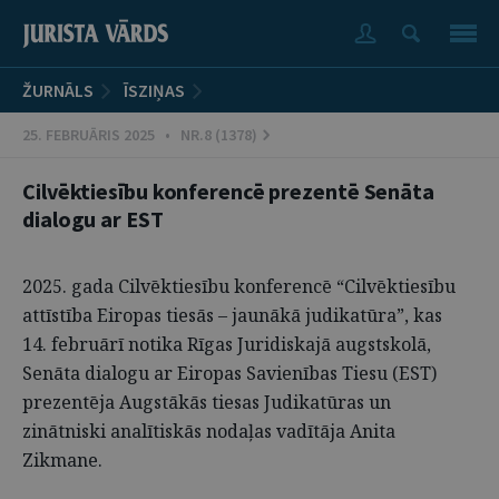
ŽURNĀLS
ĪSZIŅAS
25. FEBRUĀRIS 2025 • NR.8 (1378)
Cilvēktiesību konferencē prezentē Senāta
dialogu ar EST
2025. gada Cilvēktiesību konferencē “Cilvēktiesību
attīstība Eiropas tiesās – jaunākā judikatūra”, kas
14. februārī notika Rīgas Juridiskajā augstskolā,
Senāta dialogu ar Eiropas Savienības Tiesu (EST)
prezentēja Augstākās tiesas Judikatūras un
zinātniski analītiskās nodaļas vadītāja Anita
Zikmane.