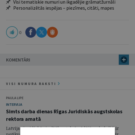
Visi tematiskie numuri un ikgadējie grāmatžurnāli
Personalizētās iespējas – piezīmes, citāti, mapes
0
KOMENTĀRI
VISI NUMURA RAKSTI
PAULA LIPE
INTERVIJA
Simts darba dienas Rīgas Juridiskās augstskolas
rektora amatā
Latvijas juridiskās izglītības telpā pēdējā gada laikā ir
notikušas vairākas būtiskas izmaiņas. Viena no tām ir