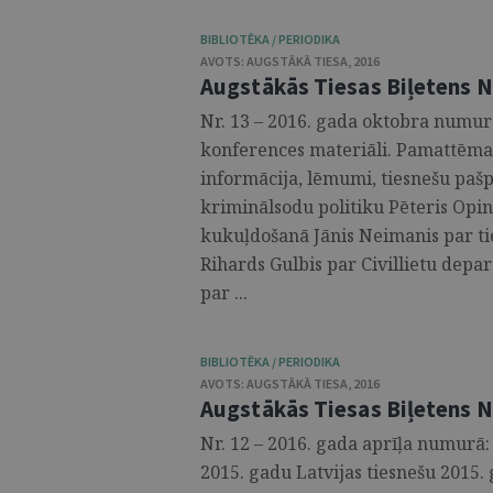
BIBLIOTĒKA / PERIODIKA
AVOTS:
AUGSTĀKĀ TIESA
,
2016
Augstākās Tiesas Biļetens Nr
Nr. 13 – 2016. gada oktobra numurā
konferences materiāli. Pamattēma:
informācija, lēmumi, tiesnešu pašp
kriminālsodu politiku Pēteris Op
kukuļdošanā Jānis Neimanis par ti
Rihards Gulbis par Civillietu dep
par ...
BIBLIOTĒKA / PERIODIKA
AVOTS:
AUGSTĀKĀ TIESA
,
2016
Augstākās Tiesas Biļetens Nr
Nr. 12 – 2016. gada aprīļa numurā:
2015. gadu Latvijas tiesnešu 2015