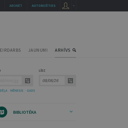
ABONĒT
AUTORIZĒTIES
EIRDARBS
JAUNUMI
ARHĪVS
O
LĪDZ
DĒĻA
/
MĒNESIS
/
GADS
BIBLIOTĒKA