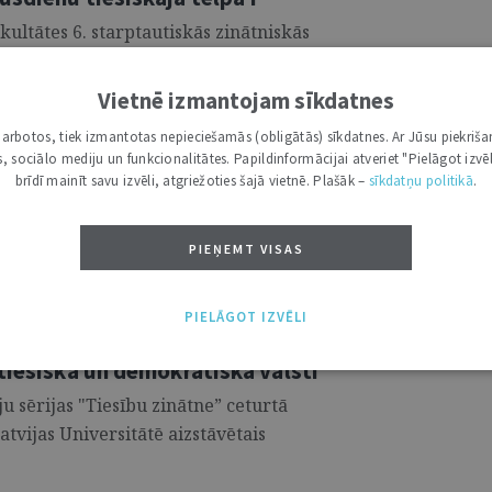
akultātes 6. starptautiskās zinātniskās
vembrī Rīgā) rakstu krājums ...
Vietnē izmantojam sīkdatnes
i darbotos, tiek izmantotas nepieciešamās (obligātās) sīkdatnes. Ar Jūsu piekriša
kas, sociālo mediju un funkcionalitātes. Papildinformācijai atveriet "Pielāgot izvēl
brīdī mainīt savu izvēli, atgriežoties šajā vietnē. Plašāk –
sīkdatņu politikā
.
esības mijiedarbojas
kās konferences rakstu krājums ...
PIEŅEMT VISAS
PIELĀGOT IZVĒLI
tiesiskā un demokrātiskā valstī
ju sērijas "Tiesību zinātne” ceturtā
tvijas Universitātē aizstāvētais