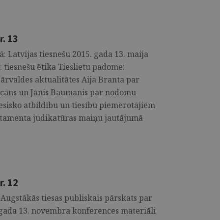
. 13
: Latvijas tiesnešu 2015. gada 13. maija
 tiesnešu ētika Tieslietu padome:
ārvaldes aktualitātes Aija Branta par
incāns un Jānis Baumanis par nodomu
esisko atbildību un tiesību piemērotājiem
artamenta judikatūras maiņu jautājumā
. 12
 Augstākās tiesas publiskais pārskats par
. gada 13. novembra konferences materiāli