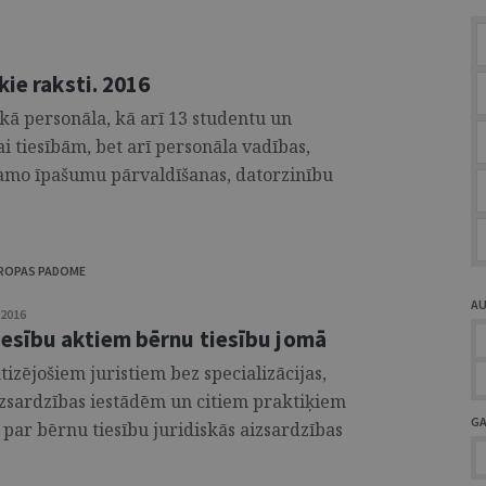
kie raksti. 2016
kā personāla, kā arī 13 studentu un
kai tiesībām, bet arī personāla vadības,
amo īpašumu pārvaldīšanas, datorzinību
IROPAS PADOME
A
2016
esību aktiem bērnu tiesību jomā
izējošiem juristiem bez specializācijas,
zsardzības iestādēm un citiem praktiķiem
G
 par bērnu tiesību juridiskās aizsardzības