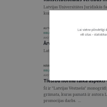
Latvijas Universitātes Juridiskās f
konferences (2016. gada 16.–17. no
AUTORU KOLEKTĪVS
Lai vietne pilnvērtīg
BIBLIOTĒKA / GRĀMATAS
vēl citas – statisti
AVOTS:
LU AKADĒMISKAIS APGĀDS
,
2016
Ārvalsts investīcijas: kad ti
Latvijas Universitātes 74. zinātnis
MĀRIS ONŽEVS
BIBLIOTĒKA / GRĀMATAS
AVOTS:
LATVIJAS VĒSTNESIS
,
2016
Tiesību normu laika aspekti 
Šī ir "Latvijas Vēstneša" monogrāfi
grāmata, kuras pamatā ir autora La
promocijas darbs. ...