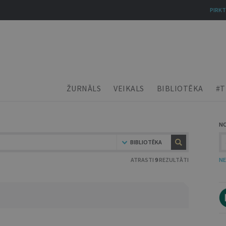
PIRKT
ŽURNĀLS
VEIKALS
BIBLIOTĒKA
#T
N
BIBLIOTĒKA
ATRASTI
9
REZULTĀTI
NE