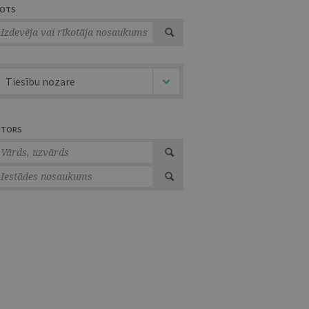
VOTS
Tiesību nozare
UTORS