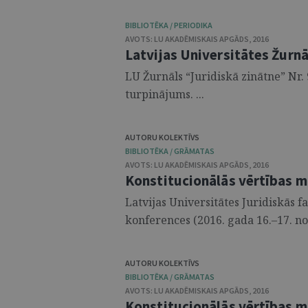
BIBLIOTĒKA / PERIODIKA
AVOTS:
LU AKADĒMISKAIS APGĀDS
,
2016
Latvijas Universitātes Žurnā
LU Žurnāls “Juridiskā zinātne” Nr. 
turpinājums. ...
AUTORU KOLEKTĪVS
BIBLIOTĒKA / GRĀMATAS
AVOTS:
LU AKADĒMISKAIS APGĀDS
,
2016
Konstitucionālās vērtības mū
Latvijas Universitātes Juridiskās f
konferences (2016. gada 16.–17. no
AUTORU KOLEKTĪVS
BIBLIOTĒKA / GRĀMATAS
AVOTS:
LU AKADĒMISKAIS APGĀDS
,
2016
Konstitucionālās vērtības mū