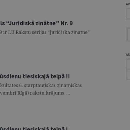
A
ls “Juridiskā zinātne” Nr. 9
9 ir LU Rakstu sērijas “Juridiskā zinātne”
A
sdienu tiesiskajā telpā II
akultātes 6. starptautiskās zinātniskās
vembrī Rīgā) rakstu krājums ...
sdienu tiesiskajā telpā I