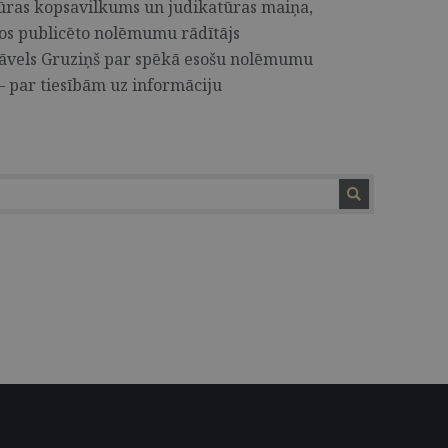
tūras kopsavilkums un judikatūras maiņa,
ros publicēto nolēmumu rādītājs
Pāvels Gruziņš par spēkā esošu nolēmumu
– par tiesībām uz informāciju