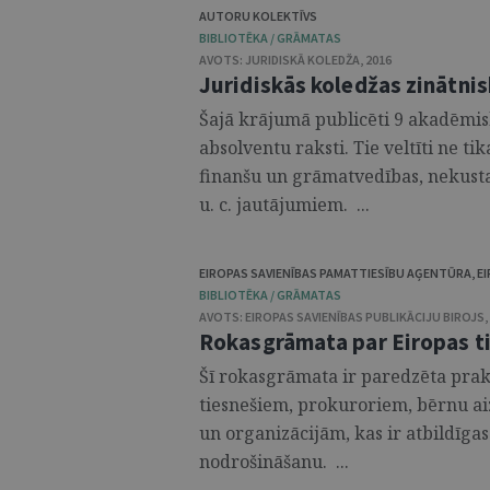
AUTORU KOLEKTĪVS
BIBLIOTĒKA / GRĀMATAS
AVOTS:
JURIDISKĀ KOLEDŽA
,
2016
Juridiskās koledžas zinātnis
Šajā krājumā publicēti 9 akadēmis
absolventu raksti. Tie veltīti ne ti
finanšu un grāmatvedības, nekust
u. c. jautājumiem. ...
EIROPAS SAVIENĪBAS PAMATTIESĪBU AĢENTŪRA
,
E
BIBLIOTĒKA / GRĀMATAS
AVOTS:
EIROPAS SAVIENĪBAS PUBLIKĀCIJU BIROJS
,
Rokasgrāmata par Eiropas ti
Šī rokasgrāmata ir paredzēta prakt
tiesnešiem, prokuroriem, bērnu ai
un organizācijām, kas ir atbildīgas
nodrošināšanu. ...