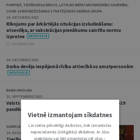
PUMPIŅŠ, TIESĪBSARGA BIROJS, LATVIJAS BRĪVO ARODBIEDRĪBU SAVIENĪBA,
COVID-19 IEROBEŽOŠANAS STRATĒĢISKĀS VADĪBAS GRUPA
19. OKTOBRIS 2021
Rīkojums par ārkārtējās situācijas izsludināšanu:
atsevišķu, ar vakcinācijas pienākumu saistītu normu
izpratne
9 KOMENTĀRI
19. OKTOBRIS 2021
Darba devēja iespējamā rīcība attiecībā uz amatpersonām
BAIBA AMOLIŅA
21. SEPTEMBRIS 2021
Valsts atbalsta regulējums Eiropas Savienībā Covid-19
pandēmijas ietekmē
Vietnē izmantojam sīkdatnes
Lai vietne pilnvērtīgi darbotos, tiek izmantotas
SANNIJA MATULE
nepieciešamās (obligātās) sīkdatnes. Ar Jūsu
24. AUGUSTS 2021
piekrišanu var tikt izmantotas vēl citas –
Tiesībsargs: cilvēktiesības Latvijā