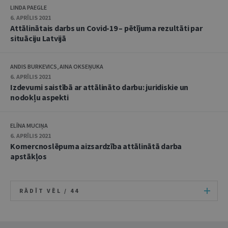
LINDA PAEGLE
6. APRĪLIS 2021
Attālinātais darbs un Covid-19 – pētījuma rezultāti par
situāciju Latvijā
ANDIS BURKEVICS, AINA OKSEŅUKA
6. APRĪLIS 2021
Izdevumi saistībā ar attālināto darbu: juridiskie un
nodokļu aspekti
ELĪNA MUCIŅA
6. APRĪLIS 2021
Komercnoslēpuma aizsardzība attālinātā darba
apstākļos
RĀDĪT VĒL /
44