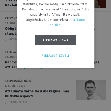
nav iznīcinātas
statistikas, sociālo mediju un funkcionalitātes.
Papildinformācijai atveriet "Pielāgot izvēli". Jūs
varat jebkurā brīdī mainīt savu izvēli,
KRISTĪNE DUPATE
atgriežoties šajā vietnē. Plašāk –
sīkdatņu
24. AUGUSTS 2021
politikā
.
Obligātā vakcinēšanās pret Covid-19 nodarbinātībā:
starptautisko tiesību konteksts
4 KOMENTĀRI
PIEŅEMT VISAS
DATU VALSTS INSPEKCIJA
PIELĀGOT IZVĒLI
24. AUGUSTS 2021
Par Covid-19 sertifikāta pieprasīšanu darba tiesiskajās
attiecībās
KASPARS RĀCENĀJS
6. APRĪLIS 2021
Attālinātā darba tiesiskā regulējuma
būtiskie aspekti
3 KOMENTĀRI