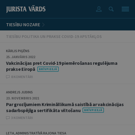
TIESĪBU NOZARE
TIESĪBU POLITIKA UN PRAKSE COVID-19 APSTĀKĻOS
KĀRLIS PIĢĒNS
25. JANVĀRIS 2022
Vakcinācijas pret Covid-19 piemērošanas regulējuma
prakse Eiropā
8 KOMENTĀRI
ANDREJS JUDINS
23. NOVEMBRIS 2021
Par grozījumiem Krimināllikumā saistībā ar vakcinācijas
sadarbspējīga sertifikāta viltošanu
3 KOMENTĀRI
LETA, ADMINISTRATĪVĀ RAJONA TIESA