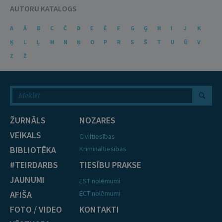
AUTORU KATALOGS
A
Ā
B
C
Č
D
E
Ē
F
G
Ģ
H
I
J
K
Ķ
L
Ļ
M
N
Ņ
O
P
R
S
Š
T
U
Ū
V
Z
Ž
ŽURNĀLS
NOZARES
VEIKALS
Civiltiesības
BIBLIOTĒKA
Krimināltiesības
#TEIRDARBS
TIESĪBU PRAKSE
JAUNUMI
EST nolēmumi
AFIŠA
ECT nolēmumi
FOTO / VIDEO
KONTAKTI