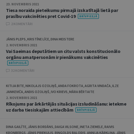
23. NOVEMBRIS 2021
Tiesa noraida pieteikumu pirmajā izskatītajā lietā par
prasību vakcinēties pret Covid-19
2 KOMENTĀRI
JĀNIS PLEPS, KRISTĪNE LĪCE, DINA MEISTERE
2. NOVEMBRIS 2021
Vai Saeimas deputātiem un citu valsts konstitucionālo
orgānu amatpersonām ir pienākums vakcinēties
32 KOMENTĀRI
KITIJA BITE, NIKOLAJS OZOLIŅŠ, ANDA FOKROTA, AGRITA VINDAČA, ILZE
JANKEVIČA, ANDIS OZOLIŅŠ, IVO KRIEVS, MĀRA BĒRTAITE
2. NOVEMBRIS 2021
Rīkojums par ārkārtējās situācijas izsludināšanu: ietekme
uz darba tiesiskajām attiecībām
DINA GAILĪTE, JĀNIS BORDĀNS, DAIGA VILSONE, INETA ZIEMELE, RAIVIS
KRONBERGS, JĀNIS PRIEKULIS, RINGOLDS BALODIS, ANNIJA KĀRKLIŅA, JĀNIS