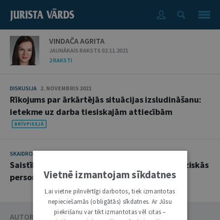
VINDAČA AGRITA
JAUNĀKAIS RAKSTS 02.11.2021
2 RAKSTI
DISKUSIJA
2. NOVEMBRIS 2021
Rīkojums par ārkārtējās situācijas izsludināšanu:
ietekme uz darba tiesiskajām attiecībām
SKAIDROJUMI. VIEDOKĻI
14. SEPTEMBRIS 2021
Saistību dzēšana kā jauna sākuma garants fiziskās
Vietnē izmantojam sīkdatnes
personas maksātnespējas gadījumā
Lai vietne pilnvērtīgi darbotos, tiek izmantotas
nepieciešamās (obligātās) sīkdatnes. Ar Jūsu
piekrišanu var tikt izmantotas vēl citas –
AUTORU KATALOGS