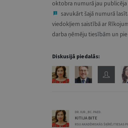
oktobra numurā jau publicēja 
savukārt šajā numurā lasīt
1
viedokļiem saistībā ar Rīkoju
darba ņēmēju tiesībām un p
Diskusijā piedalās:
DR. IUR., BC. PAED.
KITIJA BITE
RSU AKADĒMISKĀS ŠĶĪRĒJTIESAS P