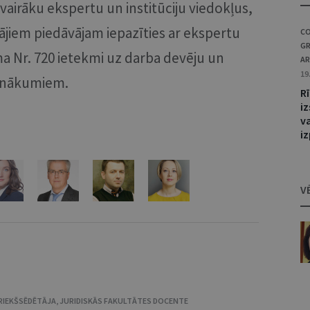
vairāku ekspertu un institūciju viedokļus,
ājiem piedāvājam iepazīties ar ekspertu
CO
G
ma Nr. 720 ietekmi uz darba devēju un
AR
19
ienākumiem.
R
iz
v
i
V
RIEKŠSĒDĒTĀJA, JURIDISKĀS FAKULTĀTES DOCENTE