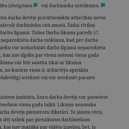
cību
izbeigšanu
vai darbinieka
uzteikumu.
6
7
esta darba devējs privāttiesiskās attiecībās nevar
ārcelt darbinieku citā amatā. Šādai rīcībai
darba līgumā. Toties Darba likums paredz 57.
 neparedzēta darba veikšanu, kad pēc darba
inieku var nodarbināt darba līgumā neparedzēta
u, kas nav ilgāks par vienu mēnesi viena gada
šana var būt saistīta tikai ar likumā
, no kuriem viens ir ārkārtēju apstākļu
nelabvēlīgi ietekmē vai var ietekmēt parasto
kstāves institūtu, kuru darba devējs var piemērot
mēnešiem viena gada laikā. Likums nenosaka
darba devējs piemērotu dīkstāvi. Te jāņem vērā,
ja dēļ uzliek par pienākumu darbiniekam
 kas nav mazāka par vidējo izpeļņu; bet, ja