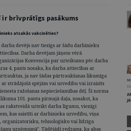
ī ir brīvprātīgs pasākums
rbinieks atsakās vakcinēties?
a darba devējs nav tiesīgs ar šādu darbinieku
 attiecības. Darba devējam jāņem vērā
ganizācijas Konvencija par uzteikumu pēc darba
ras 4. pants nosaka, ka darba attiecības ar
ārtrauktas, ja nav šādas pārtraukšanas likumīga
NE
 ar strādājošā spējām vai uzvedību vai izraisīts
12
dienesta ražošanas nepieciešamības dēļ. Šī norma
A
 likuma 101. panta pirmajā daļa, nosakot, ka
jē
as rakstveidā uzteikt darba līgumu, vienīgi
em, kas saistīti ar darbinieka uzvedību, viņa
 organizatorisku, tehnoloģisku vai līdzīga
šanu uzņēmumā". Tādējādi redzams, ka abas