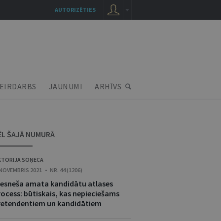
AUTORIZĒTIES
EIRDARBS
JAUNUMI
ARHĪVS
ĒL ŠAJĀ NUMURĀ
KTORIJA SOŅECA
 NOVEMBRIS 2021 • NR. 44 (1206)
iesneša amata kandidātu atlases
rocess: būtiskais, kas nepieciešams
retendentiem un kandidātiem