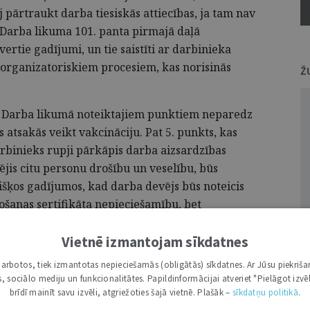
 pārtraukt darba tiesiskās attiecības, ja tam nav
 Darba likuma 101. panta pirmajā daļā
ertie gadījumi, un tie saistīti ar darbinieka
 organizatoriskiem procesiem, kas norisinās
Ž
 Darba likumā noteiktajiem punktiem neparedz
 atsakās veikt vakcināciju. Pat 5. punkts, kas
rbinieks rupji pārkāpis darba aizsardzības
is citu personu drošību un veselību, būs
išķos gadījumos, kad darba devējs būs noteicis
ošanas sertifikāta nepieciešamību, bet
ārtību būs pārkāpis, tādējādi radot risku
selībai.
Vietnē izmantojam sīkdatnes
i darbotos, tiek izmantotas nepieciešamās (obligātās) sīkdatnes. Ar Jūsu piekriša
īvprātīgs pasākums, ko nosaka Ministru kabineta
kas, sociālo mediju un funkcionalitātes. Papildinformācijai atveriet "Pielāgot izvēl
a noteikumi Nr. 330 "Vakcinācijas
brīdī mainīt savu izvēli, atgriežoties šajā vietnē. Plašāk –
sīkdatņu politikā
.
dz obligātu vakcināciju noteiktām infekcijas