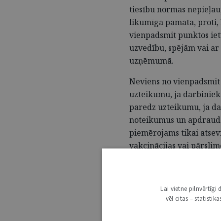
tiesību normas nepieļauj
likumīga pamata, proti,
vienpadsmit punktos ietv
uzvedību, spējām vai ar
uzņēmumā.
Neviens no vienpadsmit
uzteikumu, ja darbinieks
paredz uzteikumu, ja da
noteikumus un apdraudēj
piemērojams tikai atsev
vakcinācijas vai pārslim
darbinieks šo noteikto k
apkārtējo drošībai un ve
Lai vietne pilnvērtīg
Vakcinācija valstī ir br
vēl citas – statisti
2000. gada 26. septembr
noteikumi"
,
kas pare
3