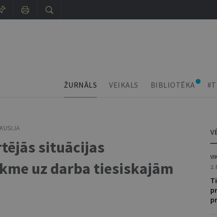
ŽURNĀLS
VEIKALS
BIBLIOTĒKA
#T
SKUSIJA
V
tējās situācijas
VI
ekme uz darba tiesiskajām
2.
T
p
p