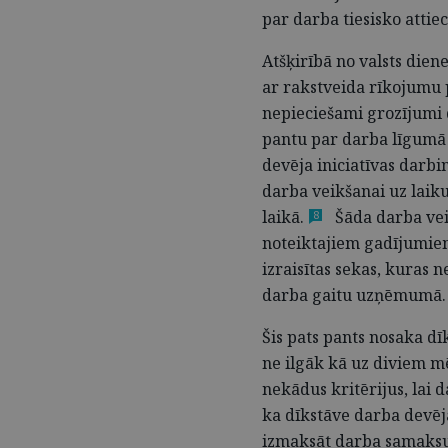
par darba tiesisko attie
Atšķirībā no valsts dien
ar rakstveida rīkojumu p
nepieciešami grozījumi 
pantu par darba līgumā
devēja iniciatīvas darb
darba veikšanai uz laik
laikā.
Šāda darba veik
8
noteiktajiem gadījumiem
izraisītas sekas, kuras 
darba gaitu uzņēmumā.
Šis pats pants nosaka dī
ne ilgāk kā uz diviem 
nekādus kritērijus, lai 
ka dīkstāve darba devē
izmaksāt darba samaksu,