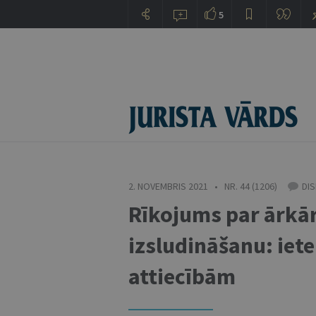
5
2. NOVEMBRIS 2021 • NR. 44 (1206)
DI
Rīkojums par ārkār
izsludināšanu: iet
attiecībām