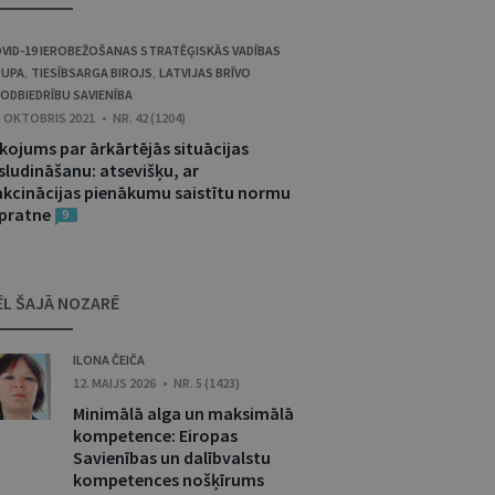
VID-19 IEROBEŽOŠANAS STRATĒĢISKĀS VADĪBAS
RUPA
TIESĪBSARGA BIROJS
LATVIJAS BRĪVO
,
,
ODBIEDRĪBU SAVIENĪBA
. OKTOBRIS 2021 • NR. 42 (1204)
īkojums par ārkārtējās situācijas
sludināšanu: atsevišķu, ar
akcinācijas pienākumu saistītu normu
zpratne
9
ĒL ŠAJĀ NOZARĒ
ILONA ČEIČA
12. MAIJS 2026 • NR. 5 (1423)
Minimālā alga un maksimālā
kompetence: Eiropas
Savienības un dalībvalstu
kompetences nošķīrums