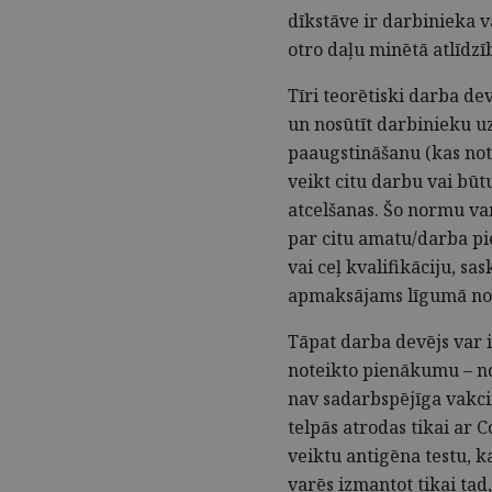
dīkstāve ir darbinieka v
otro daļu minētā atlīdzī
Tīri teorētiski darba de
un nosūtīt darbinieku uz
paaugstināšanu (kas noti
veikt citu darbu vai būtu
atcelšanas. Šo normu v
par citu amatu/darba p
vai ceļ kvalifikāciju, s
apmaksājams līgumā no
Tāpat darba devējs var
noteikto pienākumu – no
nav sadarbspējīga vakcin
telpās atrodas tikai ar 
veiktu antigēna testu, 
varēs izmantot tikai ta