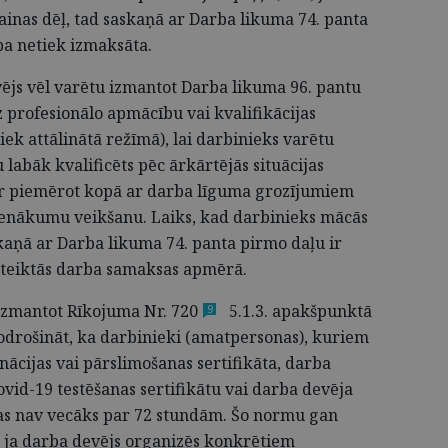
ainas dēļ, tad saskaņā ar Darba likuma 74. panta
ba netiek izmaksāta.
vējs vēl varētu izmantot Darba likuma 96. pantu
 profesionālo apmācību vai kvalifikācijas
ek attālinātā režīmā), lai darbinieks varētu
 labāk kvalificēts pēc ārkārtējās situācijas
ar piemērot kopā ar darba līguma grozījumiem
ienākumu veikšanu. Laiks, kad darbinieks mācās
askaņā ar Darba likuma 74. panta pirmo daļu ir
teiktās darba samaksas apmērā.
 izmantot Rīkojuma
Nr. 720
5.1.3. apakšpunktā
9
drošināt, ka darbinieki (amatpersonas), kuriem
ācijas vai pārslimošanas sertifikāta, darba
Covid-19 testēšanas sertifikātu vai darba devēja
kas nav vecāks par 72 stundām. Šo normu gan
d, ja darba devējs organizēs konkrētiem