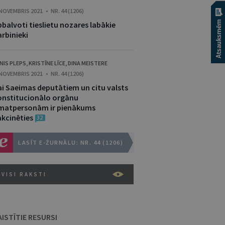
 NOVEMBRIS 2021 • NR. 44 (1206)
balvoti tieslietu nozares labākie
rbinieki
NIS PLEPS
,
KRISTĪNE LĪCE
,
DINA MEISTERE
 NOVEMBRIS 2021 • NR. 44 (1206)
ai Saeimas deputātiem un citu valsts
onstitucionālo orgānu
matpersonām ir pienākums
akcinēties
32
LASĪT E-ŽURNĀLU: NR. 44 (1206)
VISI RAKSTI
AISTĪTIE RESURSI