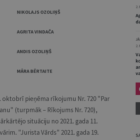
2.
NIKOLAJS OZOLIŅŠ
Ap
da
AGRITA VINDAČA
JĀ
2.
ANDIS OZOLIŅŠ
V
k
a
MĀRA BĒRTAITE
v
9. oktobrī pieņēma rīkojumu Nr. 720 "Par
āšanu" (turpmāk – Rīkojums Nr. 720),
ā ārkārtējo situāciju no 2021. gada 11.
vārim. "Jurista Vārds" 2021. gada 19.
S