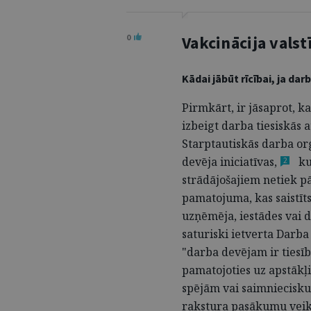
0
Vakcinācija valst
Kādai jābūt rīcībai, ja da
Pirmkārt, ir jāsaprot, k
izbeigt darba tiesiskās
Starptautiskās darba or
devēja
iniciatīvas,
ku
2
strādājošajiem netiek p
pamatojuma, kas saistīts
uzņēmēja, iestādes vai 
saturiski ietverta Darba
"darba devējam ir tiesīb
pamatojoties uz apstākļi
spējām vai saimniecisku,
rakstura pasākumu veik