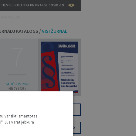
TIESĪBU POLITIKA UN PRAKSE COVID-19
APSTĀKĻOS
URNĀLU KATALOGS /
VISI ŽURNĀLI
7
14. JŪLIJS 2026
NR 7 (1425)
TIKAI DIGITĀLI
JV+
nu var tikt izmantotas
i". Jūs varat jebkurā
PIESAKIES VĒSTKOPAI