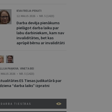
IEVA FREIJA-PEKATI
12. MAIJS 2026 • NR. 5 (1423)
Darba devēja pienākums
pielāgot darba laiku par
labu darbiniekam, kam nav
invaliditātes, bet kas
aprūpē bērnu ar invaliditāti
LLIJA PAŅKIVA
VINETA BEI
,
. MAIJS 2026 • NR. 5 (1423)
ktualitātes ES Tiesas judikatūrā par
dziena “darba laiks” izpratni
DARBA TIESĪBAS