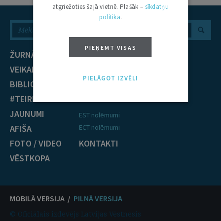
atgriežoties šajā vietnē. Plašāk –
sīkdatņu
politikā
.
PIEŅEMT VISAS
ŽURNĀLS
NOZARES
VEIKALS
Civiltiesības
PIELĀGOT IZVĒLI
BIBLIOTĒKA
Krimināltiesības
#TEIRDARBS
TIESĪBU PRAKSE
JAUNUMI
EST nolēmumi
AFIŠA
ECT nolēmumi
FOTO / VIDEO
KONTAKTI
VĒSTKOPA
MOBILĀ VERSIJA /
PILNĀ VERSIJA
© Oficiālais izdevējs Latvijas Vēstnesis