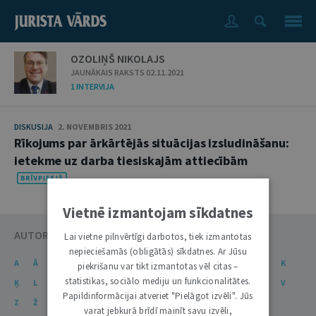
OZOLIŅŠ NIKOLAJS
JAUNĀKAIS RAKSTS 02.11.2021
1 INTERVIJA
DISKUSIJA
2. NOVEMBRIS 2021
Rīkojums par ārkārtējās situācijas izsludināšanu:
ietekme uz darba tiesiskajām attiecībām
Vietnē izmantojam sīkdatnes
AUTORU KATALOGS
Lai vietne pilnvērtīgi darbotos, tiek izmantotas
nepieciešamās (obligātās) sīkdatnes. Ar Jūsu
A
Ā
B
C
Č
D
E
Ē
F
G
Ģ
H
I
J
K
piekrišanu var tikt izmantotas vēl citas –
statistikas, sociālo mediju un funkcionalitātes.
Ķ
L
Ļ
M
N
Ņ
O
P
R
S
Š
T
U
Ū
V
Papildinformācijai atveriet "Pielāgot izvēli". Jūs
Z
Ž
varat jebkurā brīdī mainīt savu izvēli,