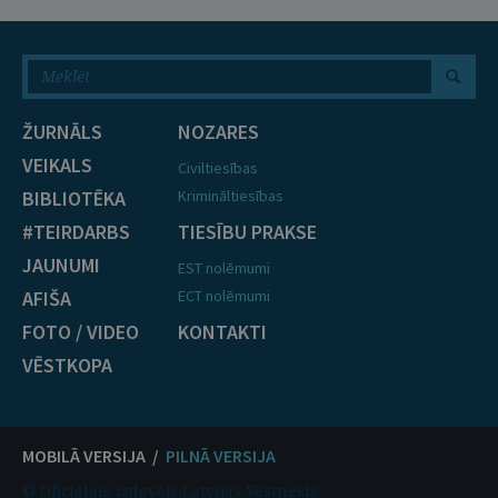
ŽURNĀLS
NOZARES
VEIKALS
Civiltiesības
BIBLIOTĒKA
Krimināltiesības
#TEIRDARBS
TIESĪBU PRAKSE
JAUNUMI
EST nolēmumi
AFIŠA
ECT nolēmumi
FOTO / VIDEO
KONTAKTI
VĒSTKOPA
MOBILĀ VERSIJA /
PILNĀ VERSIJA
© Oficiālais izdevējs Latvijas Vēstnesis