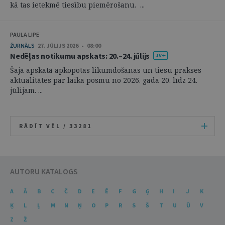
kā tas ietekmē tiesību piemērošanu. ...
PAULA LIPE
ŽURNĀLS
27. JŪLIJS 2026 • 08:00
Nedēļas notikumu apskats: 20.–24. jūlijs
Šajā apskatā apkopotas likumdošanas un tiesu prakses
aktualitātes par laika posmu no 2026. gada 20. līdz 24.
jūlijam. ...
RĀDĪT VĒL /
33281
AUTORU KATALOGS
A
Ā
B
C
Č
D
E
Ē
F
G
Ģ
H
I
J
K
Ķ
L
Ļ
M
N
Ņ
O
P
R
S
Š
T
U
Ū
V
Z
Ž