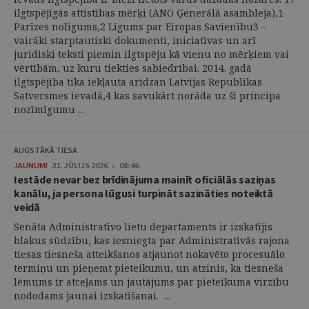
ilgtspējīgās attīstības mērķi (ANO Ģenerālā asambleja),1
Parīzes nolīgums,2 Līgums par Eiropas Savienību3 –
vairāki starptautiski dokumenti, iniciatīvas un arī
juridiski teksti piemin ilgtspēju kā vienu no mērķiem vai
vērtībām, uz kuru tiekties sabiedrībai. 2014. gadā
ilgtspējība tika iekļauta arīdzan Latvijas Republikas
Satversmes ievadā,4 kas savukārt norāda uz šī principa
nozīmīgumu ...
AUGSTĀKĀ TIESA
JAUNUMI
31. JŪLIJS 2026 • 08:46
Iestāde nevar bez brīdinājuma mainīt oficiālās saziņas
kanālu, ja persona lūgusi turpināt sazināties noteiktā
veidā
Senāta Administratīvo lietu departaments ir izskatījis
blakus sūdzību, kas iesniegta par Administratīvās rajona
tiesas tiesneša atteikšanos atjaunot nokavēto procesuālo
termiņu un pieņemt pieteikumu, un atzinis, ka tiesneša
lēmums ir atceļams un jautājums par pieteikuma virzību
nododams jaunai izskatīšanai. ...