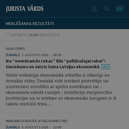
MEKLĒŠANAS REZULTĀTI
"" (
ATRASTI
33296
REZULTĀTI
)
ULDIS CĒRPS
ŽURNĀLS
7. AUGUSTS 2026 • 08:00
No “neredzamās rokas” līdz “palīdzošajai rokai”:
tiesiskums un valsts loma Latvijas ekonomikā
Valsts veiksmīga ekonomiskā attīstība ir atkarīga no
tiesiskās vides. Tiesiskā vide ietekmē patērētāju un
uzņēmumu uzvedību ar spēles noteikumu vai –
ekonomistu valodā runājot – institūciju starpniecību.
Institūcijas un to ietekme uz ekonomisko izaugsmi ir šī
raksta centrālā tēma. ...
MARGARITA VOICIŠA, VITĀLIJS RAKSTIŅŠ
ŽURNĀLS
5. AUGUSTS 2026 • 12:00