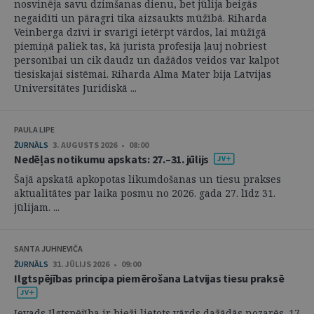
nosvinēja savu dzimšanas dienu, bet jūlija beigās
negaidīti un pāragri tika aizsaukts mūžībā. Riharda
Veinberga dzīvi ir svarīgi ietērpt vārdos, lai mūžīgā
piemiņā paliek tas, kā jurista profesija ļauj nobriest
personībai un cik daudz un dažādos veidos var kalpot
tiesiskajai sistēmai. Riharda Alma Mater bija Latvijas
Universitātes Juridiskā ...
PAULA LIPE
ŽURNĀLS
3. AUGUSTS 2026 • 08:00
Nedēļas notikumu apskats: 27.–31. jūlijs
Šajā apskatā apkopotas likumdošanas un tiesu prakses
aktualitātes par laika posmu no 2026. gada 27. līdz 31.
jūlijam. ...
SANTA JUHNEVIČA
ŽURNĀLS
31. JŪLIJS 2026 • 09:00
Ilgtspējības principa piemērošana Latvijas tiesu praksē
Ievads Ilgtspējība ir bieži lietots vārds dažādās nozarēs. 17