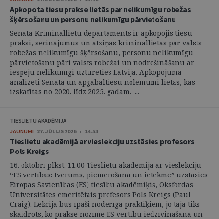
Apkopota tiesu prakse lietās par nelikumīgu robežas
šķērsošanu un personu nelikumīgu pārvietošanu
Senāta Krimināllietu departaments ir apkopojis tiesu
praksi, secinājumus un atziņas krimināllietās par valsts
robežas nelikumīgu šķērsošanu, personu nelikumīgu
pārvietošanu pāri valsts robežai un nodrošināšanu ar
iespēju nelikumīgi uzturēties Latvijā. Apkopojumā
analizēti Senāta un apgabaltiesu nolēmumi lietās, kas
izskatītas no 2020. līdz 2025. gadam. ...
TIESLIETU AKADĒMIJA
JAUNUMI
27. JŪLIJS 2026 • 14:53
Tieslietu akadēmijā ar vieslekciju uzstāsies profesors
Pols Kreigs
16. oktobrī plkst. 11.00 Tieslietu akadēmijā ar vieslekciju
“ES vērtības: tvērums, piemērošana un ietekme” uzstāsies
Eiropas Savienības (ES) tiesību akadēmiķis, Oksfordas
Universitātes emeritētais profesors Pols Kreigs (Paul
Craig). Lekcija būs īpaši noderīga praktiķiem, jo tajā tiks
skaidrots, ko praksē nozīmē ES vērtību iedzīvināšana un