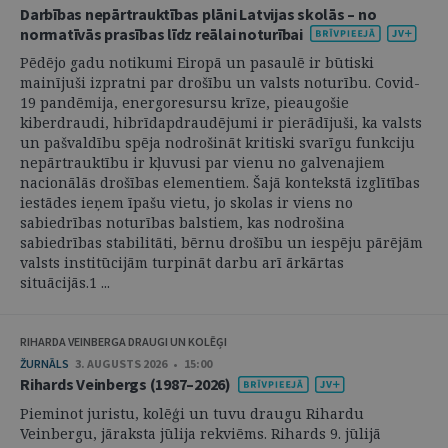
Darbības nepārtrauktības plāni Latvijas skolās – no
normatīvās prasības līdz reālai noturībai
Pēdējo gadu notikumi Eiropā un pasaulē ir būtiski
mainījuši izpratni par drošību un valsts noturību. Covid-
19 pandēmija, energoresursu krīze, pieaugošie
kiberdraudi, hibrīdapdraudējumi ir pierādījuši, ka valsts
un pašvaldību spēja nodrošināt kritiski svarīgu funkciju
nepārtrauktību ir kļuvusi par vienu no galvenajiem
nacionālās drošības elementiem. Šajā kontekstā izglītības
iestādes ieņem īpašu vietu, jo skolas ir viens no
sabiedrības noturības balstiem, kas nodrošina
sabiedrības stabilitāti, bērnu drošību un iespēju pārējām
valsts institūcijām turpināt darbu arī ārkārtas
situācijās.1 ...
RIHARDA VEINBERGA DRAUGI UN KOLĒĢI
ŽURNĀLS
3. AUGUSTS 2026 • 15:00
Rihards Veinbergs (1987–2026)
Pieminot juristu, kolēģi un tuvu draugu Rihardu
Veinbergu, jāraksta jūlija rekviēms. Rihards 9. jūlijā