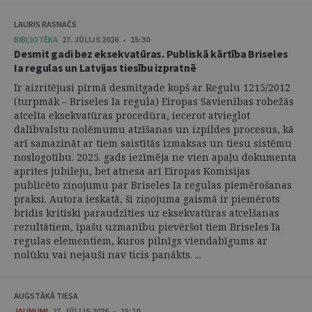
LAURIS RASNAČS
BIBLIOTĒKA
27. JŪLIJS 2026 • 15:30
Desmit gadi bez eksekvatūras. Publiskā kārtība Briseles
Ia regulas un Latvijas tiesību izpratnē
Ir aizritējusi pirmā desmitgade kopš ar Regulu 1215/2012
(turpmāk – Briseles Ia regula) Eiropas Savienības robežās
atcelta eksekvatūras procedūra, iecerot atvieglot
dalībvalstu nolēmumu atzīšanas un izpildes procesus, kā
arī samazināt ar tiem saistītās izmaksas un tiesu sistēmu
noslogotību. 2025. gads iezīmēja ne vien apaļu dokumenta
aprites jubileju, bet atnesa arī Eiropas Komisijas
publicēto ziņojumu par Briseles Ia regulas piemērošanas
praksi. Autora ieskatā, šī ziņojuma gaismā ir piemērots
brīdis kritiski paraudzīties uz eksekvatūras atcelšanas
rezultātiem, īpašu uzmanību pievēršot tiem Briseles Ia
regulas elementiem, kuros pilnīgs viendabīgums ar
nolūku vai nejauši nav ticis panākts. ...
AUGSTĀKĀ TIESA
JAUNUMI
27. JŪLIJS 2026 • 15:10