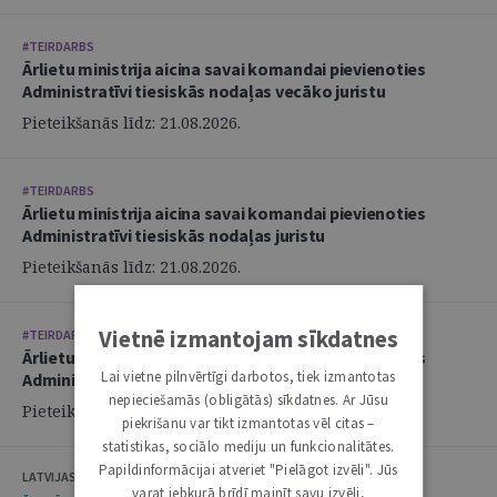
#TEIRDARBS
Ārlietu ministrija aicina savai komandai pievienoties
Administratīvi tiesiskās nodaļas vecāko juristu
Pieteikšanās līdz: 21.08.2026.
#TEIRDARBS
Ārlietu ministrija aicina savai komandai pievienoties
Administratīvi tiesiskās nodaļas juristu
Pieteikšanās līdz: 21.08.2026.
Vietnē izmantojam sīkdatnes
#TEIRDARBS
Ārlietu ministrija aicina savai komandai pievienoties
Lai vietne pilnvērtīgi darbotos, tiek izmantotas
Administratīvi tiesiskās nodaļas juristu
nepieciešamās (obligātās) sīkdatnes. Ar Jūsu
Pieteikšanās līdz: 21.08.2026.
piekrišanu var tikt izmantotas vēl citas –
statistikas, sociālo mediju un funkcionalitātes.
Papildinformācijai atveriet "Pielāgot izvēli". Jūs
LATVIJAS ZVĒRINĀTU ADVOKĀTU PADOME
varat jebkurā brīdī mainīt savu izvēli,