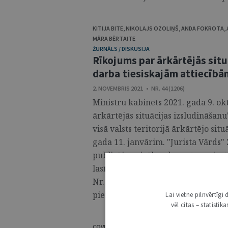
KITIJA BITE
,
NIKOLAJS OZOLIŅŠ
,
ANDA FOKROTA
,
MĀRA BĒRTAITE
ŽURNĀLS / DISKUSIJA
Rīkojums par ārkārtējās situ
darba tiesiskajām attiecībā
2. NOVEMBRIS 2021 • NR. 44 (1206)
Ministru kabinets 2021. gada 9. o
ārkārtējās situācijas izsludināšanu
visā valsts teritorijā ārkārtējo sit
gada 11. janvārim. "Jurista Vārds"
publicēja vairāku ekspertu un inst
lasītājiem piedāvājam iepazīties a
Nr. 720 ietekmi uz darba devēju u
pienākumiem. ...
Lai vietne pilnvērtīg
vēl citas – statisti
COVID-19 IEROBEŽOŠANAS STRATĒĢISKĀS VADĪBA