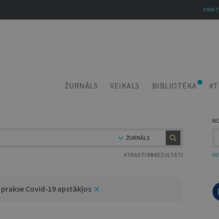
PIRKT
ŽURNĀLS
VEIKALS
BIBLIOTĒKA
#T
N
ŽURNĀLS
ATRASTI
59
REZULTĀTI
NE
n prakse Covid-19 apstākļos