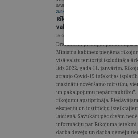
SAVIENĪBA
ŽURNĀLS / DISKUSIJA
Rīkojums par ārkārtējās situ
vakcinācijas pienākumu sais
19. OKTOBRIS 2021 • NR. 42 (1204)
Dramatiski pieaugot pandēmijas kā
Ministru kabinets pieņēma rīkojum
visā valsts teritorijā izsludināja ā
līdz 2022. gada 11. janvārim. Rīkoj
straujo Covid-19 infekcijas izplatī
mazinātu novēršamo mirstību, vien
un pakalpojumu nepārtrauktību". 1
rīkojumu apstiprināja. Piedāvājam "
ekspertu un institūciju izteiktaji
laidienā. Savukārt pēc divām nedē
informāciju par Rīkojuma ietekmi 
darba devēju un darba ņēmēju tie