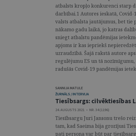
atbalsts kropļo konkurenci starp d
darbībai.1 Autores ieskatā, Covid-1
valsts atbalsta jautājumus, bet tie
nākamo gadu laikā, jo katras dalī
sniegt atbalstu pandēmijas ietekmē
apjoms ir kas iepriekš nepieredzēts
uzraudzībā. Šajā rakstā autore apsk
regulējumu ES un tā nozīmīgumu, g
radušās Covid-19 pandēmijas ietekm
SANNIJA MATULE
ŽURNĀLS / INTERVIJA
Tiesībsargs: cilvēktiesības L
24. AUGUSTS 2021 • NR. 34 (1196)
Tiesībsargu Juri Jansonu trešo rei
tam, kad Saeima bija grozījusi Tie
pati persona var būt par tiesībsar