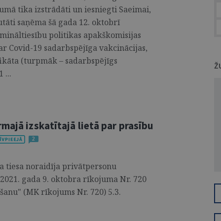
umā tika izstrādāti un iesniegti Saeimai,
tāti saņēma šā gada 12. oktobrī
imināltiesību politikas apakškomisijas
 ar Covid-19 sadarbspējīga vakcinācijas,
fikāta (turpmāk – sadarbspējīgs
Ž
 ...
majā izskatītajā lietā par prasību
2
a tiesa noraidīja privātpersonu
2021. gada 9. oktobra rīkojuma Nr. 720
āšanu" (MK rīkojums Nr. 720) 5.3.