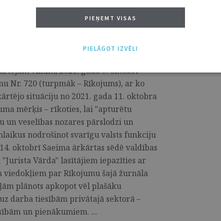
PIEŅEMT VISAS
ācijas izsludināšanu: atsevišķu, ar
tītu normu izpratne
9
PIELĀGOT IZVĒLI
rtējam vilnim, 2021. gada 9. oktobrī
u Nr. 720 (turpmāk – Rīkojums), ar ko
rkārtējo situāciju no 2021. gada 11. oktobra
uma mērķis – rīkoties, lai "apturētu
bu un veselības nozares pārslodzi un
laikus nodrošinot svarīgu valsts funkciju
4. oktobrī Saeima ārkārtas sēdē valdības
Jurista Vārda" lasītājiem iepazīties ar
em viedokļiem par Rīkojumu šajā žurnāla
ļām plānots apkopot vēl plašāku
uz darba tiesībām privātajā sektorā –
sībām un pienākumiem. ...