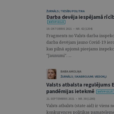
ŽURNĀLS / TIESĪBU POLITIKA
Darba devēja iespējamā rīc
19. OKTOBRIS 2021 • NR. 42 (1204)
Fragments no Valsts darba inspekci
darba devējam jauno Covid-19 iero
kas pilnā apjomā pieejams inspekc
"Jaunumi". ...
BAIBA AMOLIŅA
ŽURNĀLS / SKAIDROJUMI. VIEDOKĻI
Valsts atbalsta regulējums 
pandēmijas ietekmē
21. SEPTEMBRIS 2021 • NR. 38 (1200)
Valsts atbalsts (state aid) ir viens
konkurences politikas pamatelement