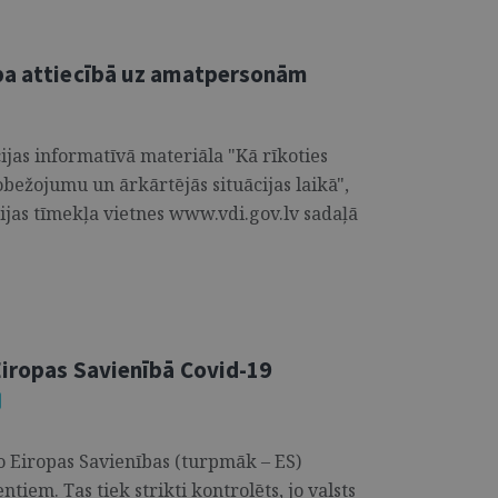
ība attiecībā uz amatpersonām
jas informatīvā materiāla "Kā rīkoties
bežojumu un ārkārtējās situācijas laikā",
ijas tīmekļa vietnes www.vdi.gov.lv sadaļā
Eiropas Savienībā Covid-19
 no Eiropas Savienības (turpmāk – ES)
iem. Tas tiek strikti kontrolēts, jo valsts