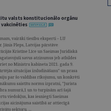
itu valsts konstitucionālo orgānu
vakcinēties
32
mam, vairāki tiesību eksperti – LU
r. Jānis Pleps, Latvijas pārstāve
itūcijās Kristīne Līce un Saeimas Juridiskā
sagatavojuši savus atzinumus jeb atbildes
iet no Ministru kabineta 2021. gada 9.
rtējās situācijas izsludināšanu" un prasa
usiju par šo valdības rīkojumu, un konkrēti
enākumu saistītu normu izpratni, "Jurista
obra numurā,1 un to turpinām arī šajā
rtu viedokļus, kas iesniegti Saeimas
cijas aicinājuma saistībā ar attiecīgā
ivāto sektoru. ...