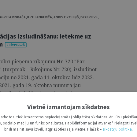
AGRITA VINDAČA
,
ILZE JANKEVIČA
,
ANDIS OZOLIŅŠ
,
IVO KRIEVS
,
ācijas izsludināšanu: ietekme uz
m
ktobrī pieņēma rīkojumu Nr. 720 "Par
" (turpmāk – Rīkojums Nr. 720), izsludinot
uāciju no 2021. gada 11. oktobra līdz 2022.
 2021. gada 19. oktobra numurā jau
itūciju viedokļus,1 savukārt šajā numurā
r ekspertu viedokļiem saistībā ar Rīkojuma
Vietnē izmantojam sīkdatnes
n darba ņēmēju tiesībām un
i darbotos, tiek izmantotas nepieciešamās (obligātās) sīkdatnes. Ar Jūsu piekriša
kas, sociālo mediju un funkcionalitātes. Papildinformācijai atveriet "Pielāgot izvēl
brīdī mainīt savu izvēli, atgriežoties šajā vietnē. Plašāk –
sīkdatņu politikā
.
S GRUPA
,
TIESĪBSARGA BIROJS
,
LATVIJAS BRĪVO ARODBIEDRĪBU