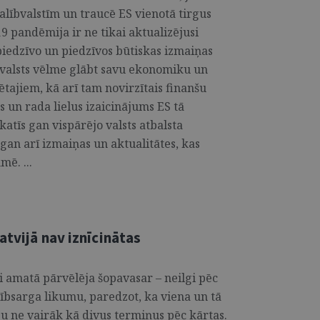
alībvalstīm un traucē ES vienotā tirgus
9 pandēmija ir ne tikai aktualizējusi
 piedzīvo un piedzīvos būtiskas izmaiņas
bvalsts vēlme glābt savu ekonomiku un
tajiem, kā arī tam novirzītais finanšu
 un rada lielus izaicinājums ES tā
atīs gan vispārējo valsts atbalsta
an arī izmaiņas un aktualitātes, kas
ē. ...
atvijā nav iznīcinātas
zi amatā pārvēlēja šopavasar – neilgi pēc
sībsarga likumu, paredzot, ka viena un tā
gu ne vairāk kā divus termiņus pēc kārtas.