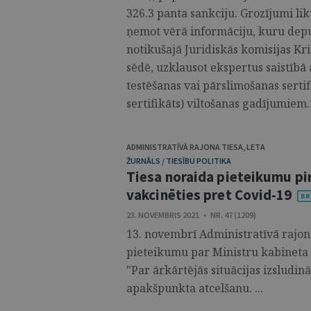
326.3 panta sankciju. Grozījumi lik
ņemot vērā informāciju, kuru depu
notikušajā Juridiskās komisijas Kr
sēdē, uzklausot ekspertus saistībā
testēšanas vai pārslimošanas serti
sertifikāts) viltošanas gadījumiem.1
ADMINISTRATĪVĀ RAJONA TIESA
,
LETA
ŽURNĀLS / TIESĪBU POLITIKA
Tiesa noraida pieteikumu pir
vakcinēties pret Covid-19
23. NOVEMBRIS 2021 • NR. 47 (1209)
13. novembrī Administratīvā rajon
pieteikumu par Ministru kabineta 
"Par ārkārtējās situācijas izsludin
apakšpunkta atcelšanu. ...