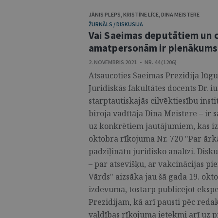
JĀNIS PLEPS
,
KRISTĪNE LĪCE
,
DINA MEISTERE
ŽURNĀLS / DISKUSIJA
Vai Saeimas deputātiem un c
amatpersonām ir pienākums 
2. NOVEMBRIS 2021 • NR. 44 (1206)
Atsaucoties Saeimas Prezidija lūgu
Juridiskās fakultātes docents Dr. iu
starptautiskajās cilvēktiesību inst
biroja vadītāja Dina Meistere – ir 
uz konkrētiem jautājumiem, kas izr
oktobra rīkojuma Nr. 720 "Par ārkā
padziļinātu juridisko analīzi. Disk
– par atsevišķu, ar vakcinācijas pi
Vārds" aizsāka jau šā gada 19. okt
izdevumā, tostarp publicējot ekspe
Prezidijam, kā arī pausti pēc redak
valdības rīkojuma ietekmi arī uz pr