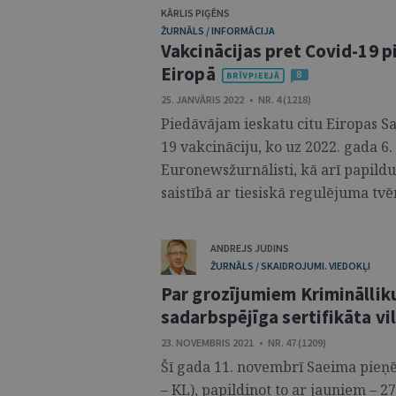
KĀRLIS PIĢĒNS
ŽURNĀLS / INFORMĀCIJA
Vakcinācijas pret Covid-19 
Eiropā
8
25. JANVĀRIS 2022 • NR. 4 (1218)
Piedāvājam ieskatu citu Eiropas Sa
19 vakcināciju, ko uz 2022. gada 6.
Euronewsžurnālisti, kā arī papild
saistībā ar tiesiskā regulējuma tvē
ANDREJS JUDINS
ŽURNĀLS / SKAIDROJUMI. VIEDOKĻI
Par grozījumiem Kriminālliku
sadarbspējīga sertifikāta vi
23. NOVEMBRIS 2021 • NR. 47 (1209)
Šī gada 11. novembrī Saeima pie
– KL), papildinot to ar jauniem – 2