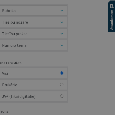
Rubrika
Tiesību nozare
Tiesību prakse
Numura tēma
KSTA FORMĀTS
Visi
Drukātie
JV+ (tikai digitālie)
UTORS