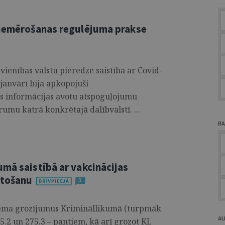
piemērošanas regulējuma prakse
vienības valstu pieredzē saistībā ar Covid-
 janvārī bija apkopojuši
us informācijas avotu atspoguļojumu
rumu katrā konkrētajā dalībvalstī. ...
RA
mā saistībā ar vakcinācijas
ltošanu
3
ņēma grozījumus Krimināllikumā (turpmāk
A
75.2 un 275.3 – pantiem, kā arī grozot KL