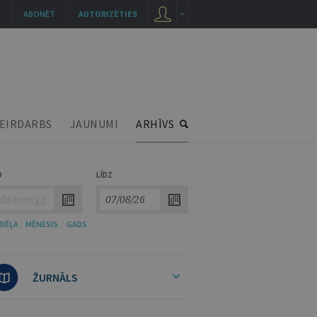
ABONĒT
AUTORIZĒTIES
EIRDARBS
JAUNUMI
ARHĪVS
O
LĪDZ
DĒĻA
/
MĒNESIS
/
GADS
ŽURNĀLS