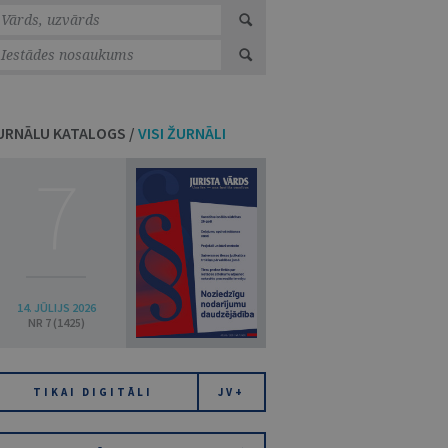
URNĀLU KATALOGS /
VISI ŽURNĀLI
7
14. JŪLIJS 2026
NR 7 (1425)
TIKAI DIGITĀLI
JV+