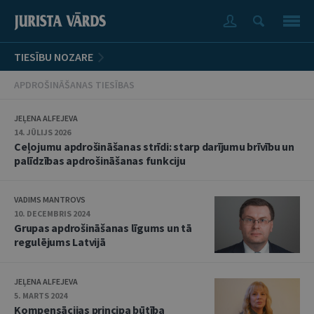
TIESĪBU NOZARE
APDROŠINĀŠANAS TIESĪBAS
JEĻENA ALFEJEVA
14. JŪLIJS 2026
Ceļojumu apdrošināšanas strīdi: starp darījumu brīvību un
palīdzības apdrošināšanas funkciju
VADIMS MANTROVS
10. DECEMBRIS 2024
Grupas apdrošināšanas līgums un tā
regulējums Latvijā
JEĻENA ALFEJEVA
5. MARTS 2024
Kompensācijas principa būtība