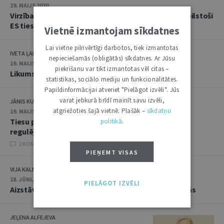
19. MAIJS 2020
Virzība uz obligātās apdrošināšanas regulējumu atbilstoši
ES tiesībām
Vietnē izmantojam sīkdatnes
Lai vietne pilnvērtīgi darbotos, tiek izmantotas
IVETA ĻAKSA
nepieciešamās (obligātās) sīkdatnes. Ar Jūsu
19. MAIJS 2020
piekrišanu var tikt izmantotas vēl citas –
Likums aizsargā abas puses
statistikas, sociālo mediju un funkcionalitātes.
Papildinformācijai atveriet "Pielāgot izvēli". Jūs
varat jebkurā brīdī mainīt savu izvēli,
JĀNIS KUBILIS
atgriežoties šajā vietnē. Plašāk –
sīkdatņu
19. MAIJS 2020
Tiesu prakses maiņa norāda uz skaidra normatīvā
politikā
.
regulējuma nepieciešamību
2 KOMENTĀRI
PIEŅEMT VISAS
VIJA KALNIŅA
18. JŪNIJS 2019
PIELĀGOT IZVĒLI
Aizstāvēts promocijas darbs apdrošināšanas tiesībās
JEĻENA ALFEJEVA