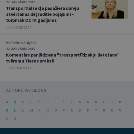
22. JANVĀRIS 2019
Transportlīdzekļa pasažiera durvju
atvēršanas dēļ radītie bojājumi –
turpmāk OCTA gadījums
1 KOMENTĀRI
VIKTORIJA SOŅECA
22. JANVĀRIS 2019
Komentārs par jēdziena "transportlīdzekļu lietošana"
tvērumu Tiesas praksē
3 KOMENTĀRI
AUTORU KATALOGS
A
Ā
B
C
Č
D
E
Ē
F
G
Ģ
H
I
J
K
Ķ
L
Ļ
M
N
Ņ
O
P
R
S
Š
T
U
Ū
V
Z
Ž