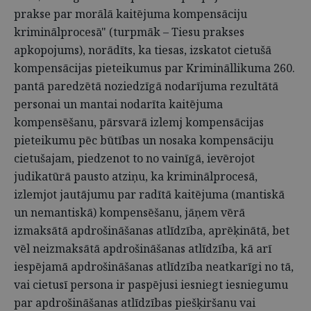
prakse par morālā kaitējuma kompensāciju
kriminālprocesā" (turpmāk – Tiesu prakses
apkopojums), norādīts, ka tiesas, izskatot cietušā
kompensācijas pieteikumus par Krimināllikuma 260.
pantā paredzētā noziedzīgā nodarījuma rezultātā
personai un mantai nodarīta kaitējuma
kompensēšanu, pārsvarā izlemj kompensācijas
pieteikumu pēc būtības un nosaka kompensāciju
cietušajam, piedzenot to no vainīgā, ievērojot
judikatūrā pausto atziņu, ka kriminālprocesā,
izlemjot jautājumu par radītā kaitējuma (mantiskā
un nemantiskā) kompensēšanu, jāņem vērā
izmaksātā apdrošināšanas atlīdzība, aprēķinātā, bet
vēl neizmaksātā apdrošināšanas atlīdzība, kā arī
iespējamā apdrošināšanas atlīdzība neatkarīgi no tā,
vai cietusī persona ir paspējusi iesniegt iesniegumu
par apdrošināšanas atlīdzības piešķiršanu vai