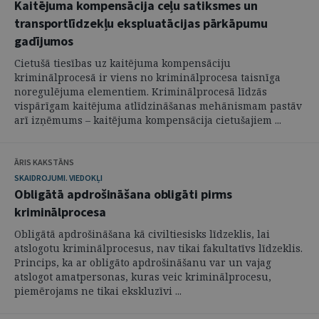
Kaitējuma kompensācija ceļu satiksmes un
transportlīdzekļu ekspluatācijas pārkāpumu
gadījumos
Cietušā tiesības uz kaitējuma kompensāciju
kriminālprocesā ir viens no kriminālprocesa taisnīga
noregulējuma elementiem. Kriminālprocesā līdzās
vispārīgam kaitējuma atlīdzināšanas mehānismam pastāv
arī izņēmums – kaitējuma kompensācija cietušajiem ...
ĀRIS KAKSTĀNS
SKAIDROJUMI. VIEDOKĻI
Obligātā apdrošināšana obligāti pirms
kriminālprocesa
Obligātā apdrošināšana kā civiltiesisks līdzeklis, lai
atslogotu kriminālprocesus, nav tikai fakultatīvs līdzeklis.
Princips, ka ar obligāto apdrošināšanu var un vajag
atslogot amatpersonas, kuras veic kriminālprocesu,
piemērojams ne tikai ekskluzīvi ...