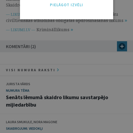
Skaidrojumi. Viedokļi
PIELĀGOT IZVĒLI
Sauszemes transportlīdzekļu īpašnieku
— LIKUMI.LV —
civiltiesiskās atbildības obligātās apdrošināšanas likums
Krimināllikums
— LIKUMI.LV —
KOMENTĀRI (2)
VISI NUMURA RAKSTI
JURISTA VĀRDS
NUMURA TĒMA
Senāts lēmumā skaidro likumu savstarpējo
mijiedarbību
LAURA SMUKULE, NORA MAGONE
SKAIDROJUMI. VIEDOKĻI