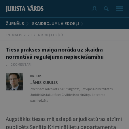
ŽURNĀLS
SKAIDROJUMI. VIEDOKĻI
19. MAIJS 2020 • NR.20 (1130)
Tiesu prakses maiņa norāda uz skaidra
normatīvā regulējuma nepieciešamību
2 KOMENTĀRI
DR. IUR.
JĀNIS KUBILIS
Zvērināts advokāts ZAB "Vilgerts", Latvijas Universitātes
Juridiskās fakultātes Civiltiesisko zinātņu katedras
pasniedzējs
Augstākās tiesas mājaslapā ar judikatūras atzīmi
publicēts Senāta Krimināllietu departamenta