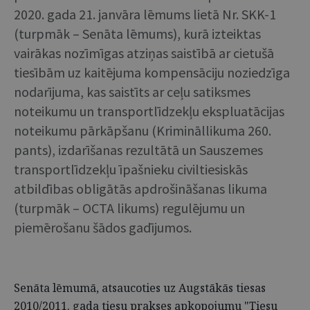
2020. gada 21. janvāra lēmums lietā Nr. SKK-1
(turpmāk – Senāta lēmums), kurā izteiktas
vairākas nozīmīgas atziņas saistībā ar cietušā
tiesībām uz kaitējuma kompensāciju noziedzīga
nodarījuma, kas saistīts ar ceļu satiksmes
noteikumu un transportlīdzekļu ekspluatācijas
noteikumu pārkāpšanu (Krimināllikuma 260.
pants), izdarīšanas rezultātā un Sauszemes
transportlīdzekļu īpašnieku civiltiesiskās
atbildības obligātās apdrošināšanas likuma
(turpmāk – OCTA likums) regulējumu un
piemērošanu šādos gadījumos.
Senāta lēmumā, atsaucoties uz Augstākās tiesas
2010/2011. gada tiesu prakses apkopojumu "Tiesu