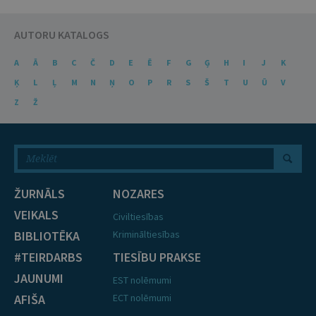
AUTORU KATALOGS
A
Ā
B
C
Č
D
E
Ē
F
G
Ģ
H
I
J
K
Ķ
L
Ļ
M
N
Ņ
O
P
R
S
Š
T
U
Ū
V
Z
Ž
ŽURNĀLS
NOZARES
VEIKALS
Civiltiesības
BIBLIOTĒKA
Krimināltiesības
#TEIRDARBS
TIESĪBU PRAKSE
JAUNUMI
EST nolēmumi
AFIŠA
ECT nolēmumi