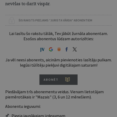
nevēlas to darīt vispār.
ŠIS RAKSTS PIEEJAMS “JURISTA VĀRDA” ABONENTIEM
Lai lasītu šo rakstu tālāk, Tev jābūt žurnāla abonentam.
Esošos abonentus lūdzam autorizēties:
Ja vēl neesi abonents, aicinām pievienoties lasītāju pulkam.
Iegūsi tūlītēju piekļuvi digitālajam saturam!
ABONĒT
Piedāvājam trīs abonementu veidus. Vienam lietotājam
piemērotākais ir "Mazais" (3, 6 un 12 mēnešiem).
Abonentu ieguvumi:
Pieeja jaunākajam izdevumam