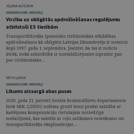
JEĻENA ALFEJEVA
SKAIDROJUMI. VIEDOKĻI
Virzība uz obligātās apdrošināšanas regulējumu
atbilstoši ES tiesībām
Transportlīdzekļu īpašnieku civiltiesiskās atbildības
apdrošināšanu kā obligātu Latvijas likumdevējs ir noteicis
kopš 1997. gada 1. septembra. Jāatzīst, ka tas ir noticis
ātrāk, nekā sabiedrībā ir nostabilizējusies izpratne gan
par civiltiesiskās ...
IVETA ĻAKSA
SKAIDROJUMI. VIEDOKĻI
Likums aizsargā abas puses
2020. gada 21. janvārī Senāta Krimināllietu departaments
lietā SKK-1/20201 nolēma grozīt tiesu praksi saistībā ar
kaitējuma kompensāciju cietušajam noziedzīgā
nodarījumā, kas saistīts ar ceļu satiksmes noteikumu un
transportlīdzekļu ekspluatācijas ...