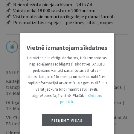
Neierobežota pieeja arhīvam – 24 h/7 d.
Vairāk nekā 18 000 rakstu un 2000 autoru
Visi tematiskie numuri un ikgadējie grāmatžurnāli
Personalizētās iespējas – piezīmes, citāti, mapes
33
Vietnē izmantojam sīkdatnes
Lai vietne pilnvērtīgi darbotos, tiek izmantotas
nepieciešamās (obligātās) sīkdatnes. Ar Jūsu
piekrišanu var tikt izmantotas vēl citas –
SAISTĪTIE RESURSI
statistikas, sociālo mediju un funkcionalitātes.
Kaitējuma kompensācija ceļu satiksmes un
Papildinformācijai atveriet "Pielāgot izvēli". Jūs
transportlīdzekļu ekspluatācijas pārkāpumu gadījumos |
varat jebkurā brīdī mainīt savu izvēli,
19. Maijs 2020 | Skaidrojumi. Viedokļi
atgriežoties šajā vietnē. Plašāk –
sīkdatņu
politikā
.
Obligātā apdrošināšana obligāti pirms kriminālprocesa |
19. Maijs 2020 | Skaidrojumi. Viedokļi
Virzība uz obligātās apdrošināšanas regulējumu atbilstoši
PIEŅEMT VISAS
ES tiesībām | 19. Maijs 2020 | Skaidrojumi. Viedokļi
Likums aizsargā abas puses | 19. Maijs 2020 |