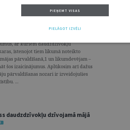
atšķirīgi uzskati par īpašnieku tiesībām
PIEŅEMT VISAS
ja segt izdevumus, kas saistīti ar šo
ada nepieciešamību meklēt jaunus
skos un informāciju tehnoloģiju risinājumus
PIELĀGOT IZVĒLI
valdīšanas nodrošināšanai. Šajā rakstā
ājumus, ar kuriem daudzdzīvokļu
aras, īstenojot tiem likumā noteikto
 mājas pārvaldīšanā,1 un likumdevējam –
nāt šos izaicinājumus. Aplūkosim arī dažus
ju pārvaldīšanas nozari ir izveidojušies
tību. ...
s daudzdzīvokļu dzīvojamā mājā
3