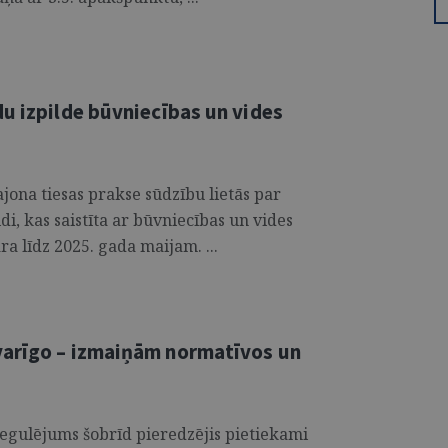
u izpilde būvniecības un vides
jona tiesas prakse sūdzību lietās par
di, kas saistīta ar būvniecības un vides
ra līdz 2025. gada maijam. ...
varīgo – izmaiņām normatīvos un
egulējums šobrīd pieredzējis pietiekami