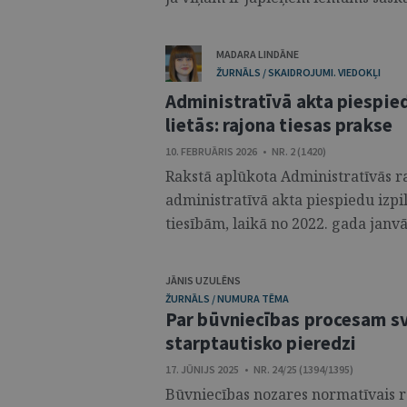
MADARA LINDĀNE
ŽURNĀLS / SKAIDROJUMI. VIEDOKĻI
Administratīvā akta piespied
lietās: rajona tiesas prakse
10. FEBRUĀRIS 2026 • NR. 2 (1420)
Rakstā aplūkota Administratīvās ra
administratīvā akta piespiedu izpil
tiesībām, laikā no 2022. gada janvā
JĀNIS UZULĒNS
ŽURNĀLS / NUMURA TĒMA
Par būvniecības procesam s
starptautisko pieredzi
17. JŪNIJS 2025 • NR. 24/25 (1394/1395)
Būvniecības nozares normatīvais r