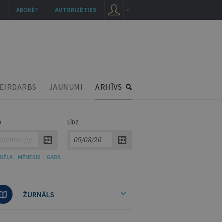
ABONĒT
AUTORIZĒTIES
EIRDARBS
JAUNUMI
ARHĪVS
O
LĪDZ
DĒĻA
/
MĒNESIS
/
GADS
ŽURNĀLS