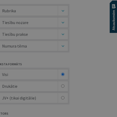
Rubrika
Tiesību nozare
Tiesību prakse
Numura tēma
KSTA FORMĀTS
Visi
Drukātie
JV+ (tikai digitālie)
UTORS