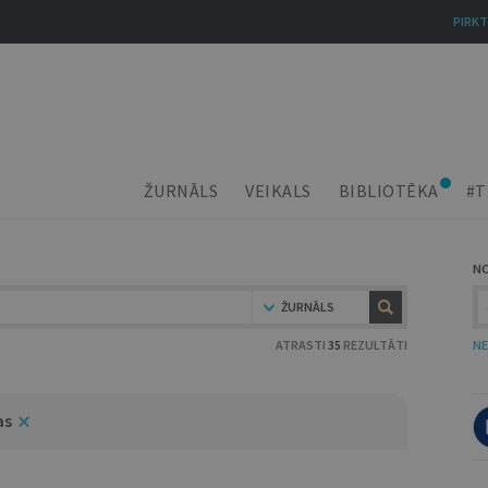
PIRKT
ŽURNĀLS
VEIKALS
BIBLIOTĒKA
#T
N
ŽURNĀLS
ATRASTI
35
REZULTĀTI
NE
as