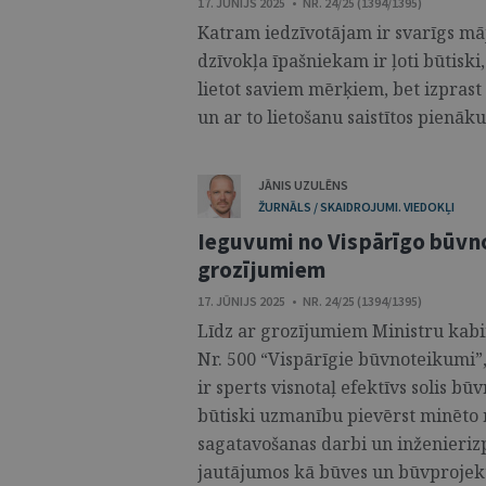
17. JŪNIJS 2025 • NR. 24/25 (1394/1395)
Katram iedzīvotājam ir svarīgs māj
dzīvokļa īpašniekam ir ļoti būtiski
lietot saviem mērķiem, bet izpras
un ar to lietošanu saistītos pienāku
JĀNIS UZULĒNS
ŽURNĀLS / SKAIDROJUMI. VIEDOKĻI
Ieguvumi no Vispārīgo būvn
grozījumiem
17. JŪNIJS 2025 • NR. 24/25 (1394/1395)
Līdz ar grozījumiem Ministru kabi
Nr. 500 “Vispārīgie būvnoteikumi”,
ir sperts visnotaļ efektīvs solis bū
būtiski uzmanību pievērst minēto 
sagatavošanas darbi un inženieriz
jautājumos kā būves un būvprojekta