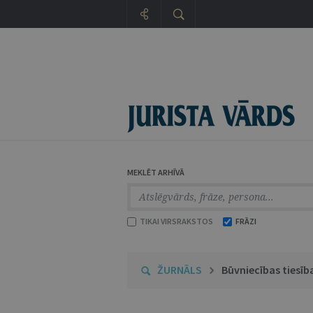
MEKLĒT ARHĪVĀ
TIKAI VIRSRAKSTOS
FRĀZI
ŽURNĀLS
Būvniecības tiesīb