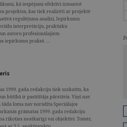
likumi, kā iespējami efektīvi izmantot
 projektos, kas tiek realizēti ar projektē
matīvā regulējuma analīzi, Iepirkumu
riālu interpretāciju, praktisku
 un autoru profesionālajiem
Ž
 iepirkumu praksē. ...
eris
s 1999. gada redakciju tiek uzskatīts, ka
 un būtībā ir pasūtītāja pārstāvis. Viņš nav
en šāda loma nav norādīta Speciālajos
Sarkanās grāmatas 1999. gada redakciju
 rīkoties neatkarīgi vai objektīvi. Tomēr,
ā ar 3.5. apakšpunktu, ...