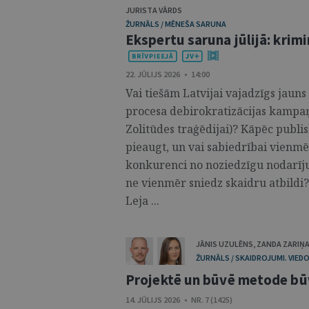
JURISTA VĀRDS
ŽURNĀLS / MĒNEŠA SARUNA
Ekspertu saruna jūlijā: krimi
22. JŪLIJS 2026 • 14:00
Vai tiešām Latvijai vajadzīgs jaun
procesa debirokratizācijas kampaņa
Zolitūdes traģēdijai)? Kāpēc publ
pieaugt, un vai sabiedrībai vienm
konkurenci no noziedzīgu nodarīj
ne vienmēr sniedz skaidru atbildi? 
Leja ...
JĀNIS UZULĒNS
,
ZANDA ZARIŅ
ŽURNĀLS / SKAIDROJUMI. VIEDO
Projektē un būvē metode bū
14. JŪLIJS 2026 • NR. 7 (1425)