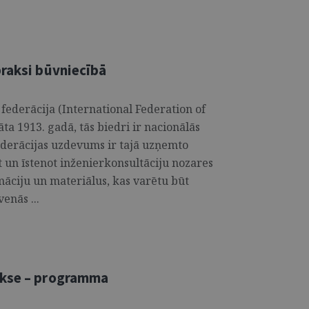
praksi būvniecībā
federācija (International Federation of
a 1913. gadā, tās biedri ir nacionālās
Federācijas uzdevums ir tajā uzņemto
īt un īstenot inženierkonsultāciju nozares
māciju un materiālus, kas varētu būt
venās ...
akse – programma