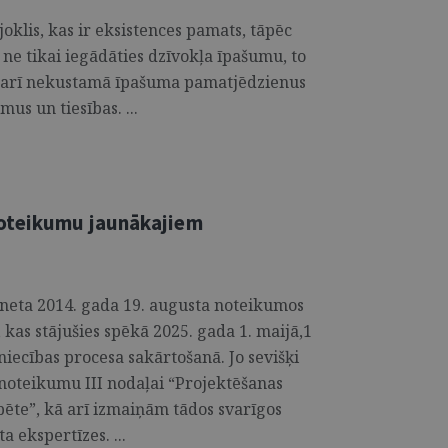
oklis, kas ir eksistences pamats, tāpēc
, ne tikai iegādāties dzīvokļa īpašumu, to
t arī nekustamā īpašuma pamatjēdzienus
mus un tiesības. ...
oteikumu jaunākajiem
neta 2014. gada 19. augusta noteikumos
 kas stājušies spēkā 2025. gada 1. maijā,1
vniecības procesa sakārtošanā. Jo sevišķi
noteikumu III nodaļai “Projektēšanas
pēte”, kā arī izmaiņām tādos svarīgos
 ekspertīzes. ...