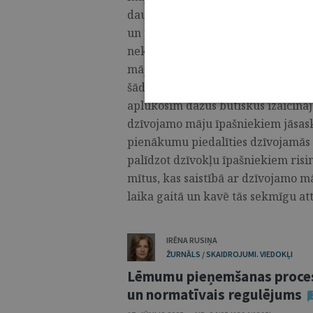
daudzām personām, kurām bieži ir 
un pienākumiem, kā arī atšķiras spē
nekustamo īpašumu uzturēšanu, r
mājokļu politikas, normatīvi tiesi
šādu dzīvojamo māju efektīvas pār
aplūkosim dažus būtiskus izaicin
dzīvojamo māju īpašniekiem jāsask
pienākumu piedalīties dzīvojamās
palīdzot dzīvokļu īpašniekiem risi
mītus, kas saistībā ar dzīvojamo mā
laika gaitā un kavē tās sekmīgu attīs
IRĒNA RUSIŅA
ŽURNĀLS / SKAIDROJUMI. VIEDOKĻI
Lēmumu pieņemšanas proces
un normatīvais regulējums