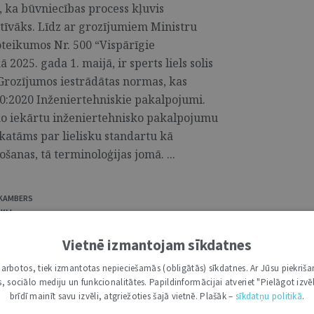
t, ka būvniecības process kļuvis
īvāks. Līdz ar grozījumiem Ministru
oteikumos Nr. 500 “Vispārīgie
2025. gada 1. maijā, ir sperts liels solis
Grozījumos iestrādātas normas, kas
0:2020 Inženiertehniskie pakalpojumi.
ko iekārtu inženiertehnisko pakalpojumu
katāms par lielisku standartu kā
šanas, tā terminoloģijas jomā. ...
NKAMBERS
KĻI
 jaunākie likumdošanas grozījumi
Vietnē izmantojam sīkdatnes
i darbotos, tiek izmantotas nepieciešamās (obligātās) sīkdatnes. Ar Jūsu piekriša
kas, sociālo mediju un funkcionalitātes. Papildinformācijai atveriet "Pielāgot izvēl
ā fonda veido daudzdzīvokļu dzīvojamās
brīdī mainīt savu izvēli, atgriežoties šajā vietnē. Plašāk –
sīkdatņu politikā
.
e īpašumi pieder vairākām vai pat ļoti