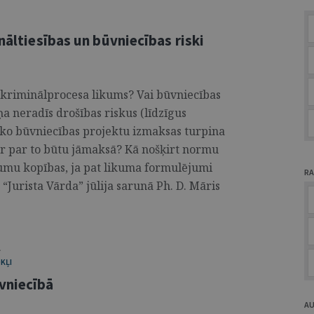
nāltiesības un būvniecības riski
s kriminālprocesa likums? Vai būvniecības
 neradīs drošības riskus (līdzīgus
isko būvniecības projektu izmaksas turpina
ēr par to būtu jāmaksā? Kā nošķirt normu
umu kopības, ja pat likuma formulējumi
RA
“Jurista Vārda” jūlija sarunā Ph. D. Māris
A
KĻI
vniecībā
A