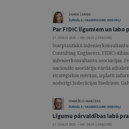
ZANDA ZARIŅA
ŽURNĀLS / SKAIDROJUMI. VIEDOKĻI
Par FIDIC līgumiem un labo 
17. JŪNIJS 2025 • NR. 24/25 (1394/1395)
Starptautiskā inženierkonsultantu 
Consulting Engineers, FIDIC) dibināt
inženierkonsultantu asociācijas. 
nacionālo asociāciju vārdā atbalst
stratēģiskos mērķus, izplatīt infor
noderīgi fede­rācijas biedriem. Gal
ONDRŽEJS VANEČEKS
ŽURNĀLS / SKAIDROJUMI. VIEDOKĻI
Līgumu pārvaldības labā pr
17. JŪNIJS 2025 • NR. 24/25 (1394/1395)