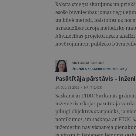
Rakstā sniegts skatījums un priekš
esošo būvniecības jomas regulējumu
un būvē metodi, balstoties uz nor
uzraudzības biroja metodisko mate
būvniecības projektu risku analīzi
novērojumiem publisko būvniecības
VIKTORIJA TAISONE
ŽURNĀLS / SKAIDROJUMI. VIEDOKĻI
Pasūtītāja pārstāvis – inženi
14. JŪLIJS 2026 • NR. 7 (1425)
Saskaņā ar FIDIC Sarkanās grāmata
inženieris rīkojas pasūtītāja vārdā
pilnīgi objektīvs starpnieks, ja vi
noteikumos, un saskaņā ar FIDIC 
inženierim nav vispārēja pienākuma
ja viņam ir jāpieņem lēmums saskaņ