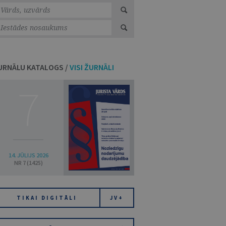
URNĀLU KATALOGS /
VISI ŽURNĀLI
7
14. JŪLIJS 2026
NR 7 (1425)
TIKAI DIGITĀLI
JV+