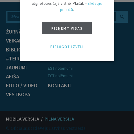
atgriežoties šajā vietnē. Plašāk –
sīkdatņu
politikā
.
PIEŅEMT VISAS
ŽURNĀLS
NOZARES
VEIKALS
Civiltiesības
PIELĀGOT IZVĒLI
BIBLIOTĒKA
Krimināltiesības
#TEIRDARBS
TIESĪBU PRAKSE
JAUNUMI
EST nolēmumi
AFIŠA
ECT nolēmumi
FOTO / VIDEO
KONTAKTI
VĒSTKOPA
MOBILĀ VERSIJA /
PILNĀ VERSIJA
© Oficiālais izdevējs Latvijas Vēstnesis