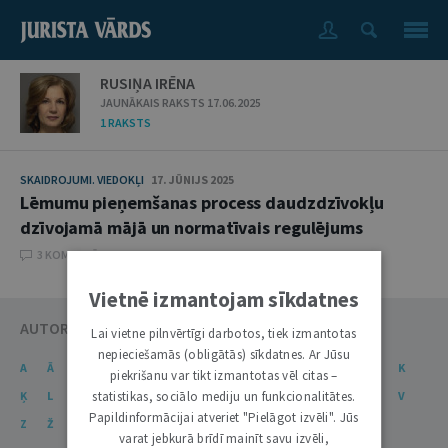
RUSIŅA IRĒNA
JAUNĀKAIS RAKSTS 17.06.2025
1 RAKSTS
SKAIDROJUMI. VIEDOKĻI
17. JŪNIJS 2025
Lēmumu pieņemšanas process daudzdzīvokļu
dzīvojamā mājā un normatīvais regulējums
3 KOMENTĀRI
Vietnē izmantojam sīkdatnes
AUTORU KATALOGS
Lai vietne pilnvērtīgi darbotos, tiek izmantotas
nepieciešamās (obligātās) sīkdatnes. Ar Jūsu
A
Ā
B
C
Č
D
E
Ē
F
G
Ģ
H
I
J
K
piekrišanu var tikt izmantotas vēl citas –
statistikas, sociālo mediju un funkcionalitātes.
Ķ
L
Ļ
M
N
Ņ
O
P
R
S
Š
T
U
Ū
V
Papildinformācijai atveriet "Pielāgot izvēli". Jūs
Z
Ž
varat jebkurā brīdī mainīt savu izvēli,