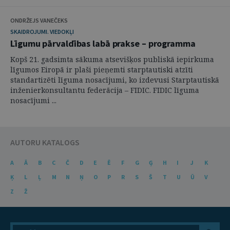
ONDRŽEJS VANEČEKS
SKAIDROJUMI. VIEDOKĻI
Līgumu pārvaldības labā prakse – programma
Kopš 21. gadsimta sākuma atsevišķos publiskā iepirkuma
līgumos Eiropā ir plaši pieņemti starptautiski atzīti
standartizēti līguma nosacījumi, ko izdevusi Starptautiskā
inženierkonsultantu federācija – FIDIC. FIDIC līguma
nosacījumi ...
AUTORU KATALOGS
A
Ā
B
C
Č
D
E
Ē
F
G
Ģ
H
I
J
K
Ķ
L
Ļ
M
N
Ņ
O
P
R
S
Š
T
U
Ū
V
Z
Ž