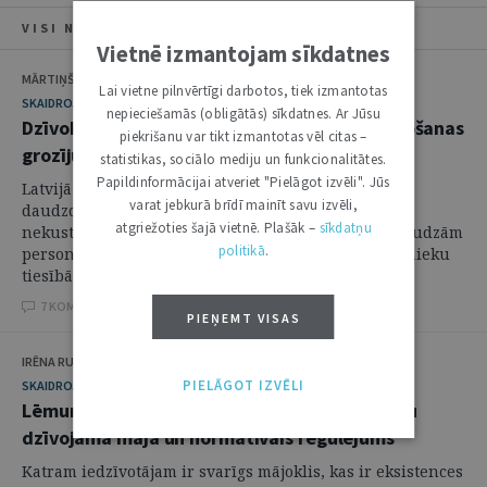
VISI NUMURA RAKSTI
Vietnē izmantojam sīkdatnes
MĀRTIŅŠ AUDERS, ELVIJS KALNKAMBERS
Lai vietne pilnvērtīgi darbotos, tiek izmantotas
SKAIDROJUMI. VIEDOKĻI
nepieciešamās (obligātās) sīkdatnes. Ar Jūsu
Dzīvokļu īpašnieku kopības: jaunākie likumdošanas
piekrišanu var tikt izmantotas vēl citas –
grozījumi un nākotnes perspektīvas
statistikas, sociālo mediju un funkcionalitātes.
Papildinformācijai atveriet "Pielāgot izvēli". Jūs
Latvijā ievērojamu daļu dzīvojamā fonda veido
varat jebkurā brīdī mainīt savu izvēli,
daudzdzīvokļu dzīvojamās mājas. Apstāklis, ka šie
atgriežoties šajā vietnē. Plašāk –
sīkdatņu
nekustamie īpašumi pieder vairākām vai pat ļoti daudzām
politikā
.
personām, kurām bieži ir atšķirīgi uzskati par īpašnieku
tiesībām un pienākumiem, kā arī atšķiras ...
7 KOMENTĀRI
PIEŅEMT VISAS
IRĒNA RUSIŅA
PIELĀGOT IZVĒLI
SKAIDROJUMI. VIEDOKĻI
Lēmumu pieņemšanas process daudzdzīvokļu
dzīvojamā mājā un normatīvais regulējums
Katram iedzīvotājam ir svarīgs mājoklis, kas ir eksistences