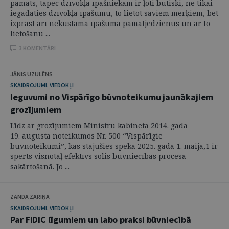
pamats, tāpēc dzīvokļa īpašniekam ir ļoti būtiski, ne tikai
iegādāties dzīvokļa īpašumu, to lietot saviem mērķiem, bet
izprast arī nekustamā īpašuma pamatjēdzienus un ar to
lietošanu ...
3 KOMENTĀRI
JĀNIS UZULĒNS
SKAIDROJUMI. VIEDOKĻI
Ieguvumi no Vispārīgo būvnoteikumu jaunākajiem
grozījumiem
Līdz ar grozījumiem Ministru kabineta 2014. gada
19. augusta noteikumos Nr. 500 “Vispārīgie
būvnoteikumi”, kas stājušies spēkā 2025. gada 1. maijā,1 ir
sperts visnotaļ efektīvs solis būvniecības procesa
sakārtošanā. Jo ...
ZANDA ZARIŅA
SKAIDROJUMI. VIEDOKĻI
Par FIDIC līgumiem un labo praksi būvniecībā