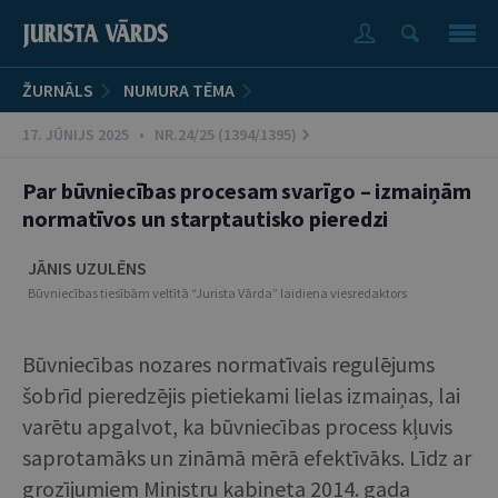
ŽURNĀLS
NUMURA TĒMA
17. JŪNIJS 2025 • NR.24/25 (1394/1395)
Par būvniecības procesam svarīgo – izmaiņām
normatīvos un starptautisko pieredzi
JĀNIS UZULĒNS
Būvniecības tiesībām veltītā “Jurista Vārda” laidiena viesredaktors
Būvniecības nozares normatīvais regulējums
šobrīd pieredzējis pietiekami lielas izmaiņas, lai
varētu apgalvot, ka būvniecības process kļuvis
saprotamāks un zināmā mērā efektīvāks. Līdz ar
grozījumiem Ministru kabineta 2014. gada