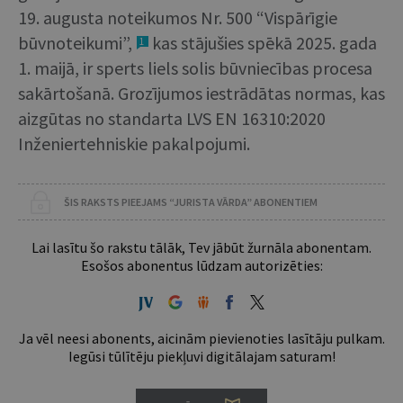
19. augusta noteikumos Nr. 500 “Vispārīgie
būvnoteikumi”,
kas stājušies spēkā 2025. gada
1
1. maijā, ir sperts liels solis būvniecības procesa
sakārtošanā. Grozījumos iestrādātas normas, kas
aizgūtas no standarta LVS EN 16310:2020
Inženiertehniskie pakalpojumi.
ŠIS RAKSTS PIEEJAMS “JURISTA VĀRDA” ABONENTIEM
Lai lasītu šo rakstu tālāk, Tev jābūt žurnāla abonentam.
Esošos abonentus lūdzam autorizēties:
Ja vēl neesi abonents, aicinām pievienoties lasītāju pulkam.
Iegūsi tūlītēju piekļuvi digitālajam saturam!