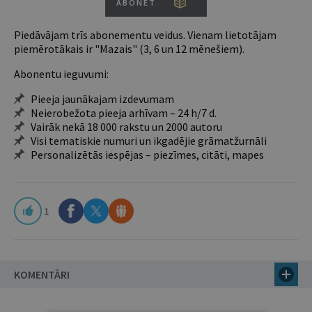
ABONĒT
Piedāvājam trīs abonementu veidus. Vienam lietotājam
piemērotākais ir "Mazais" (3, 6 un 12 mēnešiem).
Abonentu ieguvumi:
Pieeja jaunākajam izdevumam
Neierobežota pieeja arhīvam – 24 h/7 d.
Vairāk nekā 18 000 rakstu un 2000 autoru
Visi tematiskie numuri un ikgadējie grāmatžurnāli
Personalizētās iespējas – piezīmes, citāti, mapes
1
KOMENTĀRI