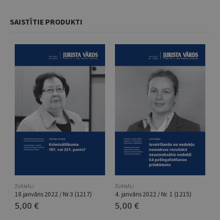
SAISTĪTIE PRODUKTI
ŽURNĀLI
ŽURNĀLI
Ž
18.janvāris 2022 / Nr.3 (1217)
4. janvāris 2022 / Nr. 1 (1215)
2
5,00
€
5,00
€
5