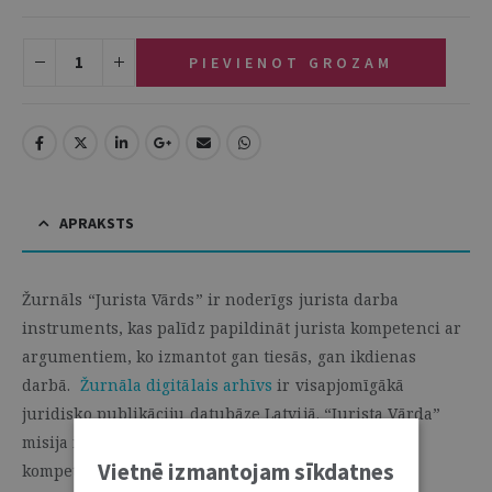
PIEVIENOT GROZAM
APRAKSTS
Žurnāls “Jurista Vārds” ir noderīgs jurista darba
instruments, kas palīdz papildināt jurista kompetenci ar
argumentiem, ko izmantot gan tiesās, gan ikdienas
darbā.
Žurnāla digitālais arhīvs
ir visapjomīgākā
juridisko publikāciju datubāze Latvijā. “Jurista Vārda”
misija ir nemainīga – tā ir juristu profesionālās
Vietnē izmantojam sīkdatnes
kompetences pilnveide.