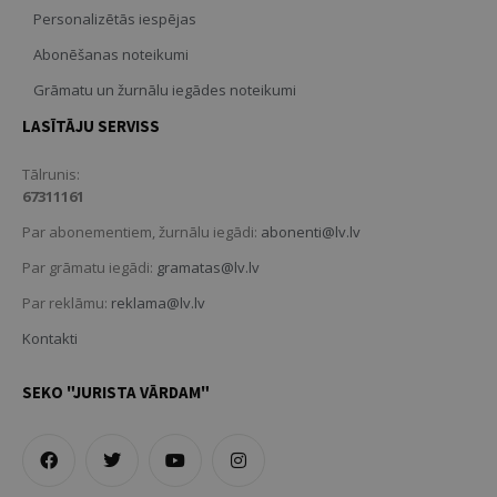
Personalizētās iespējas
Abonēšanas noteikumi
Grāmatu un žurnālu iegādes noteikumi
LASĪTĀJU SERVISS
Tālrunis:
67311161
Par abonementiem, žurnālu iegādi:
abonenti@lv.lv
Par grāmatu iegādi:
gramatas@lv.lv
Par reklāmu:
reklama@lv.lv
Kontakti
SEKO "JURISTA VĀRDAM"