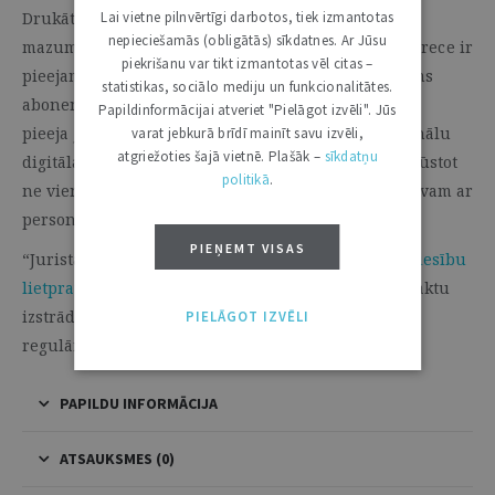
Lai vietne pilnvērtīgi darbotos, tiek izmantotas
Drukāto žurnālu “Jurista Vārds” var iegādāties
nepieciešamās (obligātās) sīkdatnes. Ar Jūsu
mazumtirdzniecībā mūsu internetveikalā (kamēr prece ir
piekrišanu var tikt izmantotas vēl citas –
pieejama). Katra laidiena saturs vienmēr ir pieejams
statistikas, sociālo mediju un funkcionalitātes.
abonentiem, kuriem no 2022. gada ir neierobežota
Papildinformācijai atveriet "Pielāgot izvēli". Jūs
pieeja
juristavards.lv
arhīvam jeb visu drukāto žurnālu
varat jebkurā brīdī mainīt savu izvēli,
atgriežoties šajā vietnē. Plašāk –
sīkdatņu
digitālajai kopijai. Iesakām abonēt žurnālu
šādi iegūstot
politikā
.
ne vien četrus jaunos žurnālus, bet arī pieeju arhīvam ar
personalizētām iespējām.
PIEŅEMT VISAS
“Jurista Vārda” saturu veidojuši vairāk nekā
1800 tiesību
lietpratēju
. Uz žurnālu atsaucas tiesās, normatīvo aktu
izstrādē, zinātniskajos pētījumos. Žurnāla saturs
PIELĀGOT IZVĒLI
regulāri tiek klasificēts pēc noteiktām pazīmēm.
PAPILDU INFORMĀCIJA
ATSAUKSMES (0)