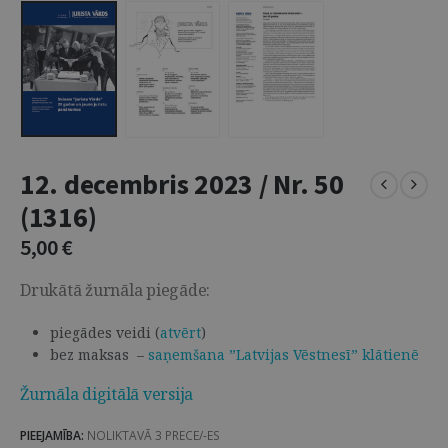
12. decembris 2023 / Nr. 50
(1316)
5,00
€
Drukātā žurnāla piegāde:
piegādes veidi (
atvērt
)
bez maksas –
saņemšana ”Latvijas Vēstnesī” klātienē
Žurnāla digitālā versija
PIEEJAMĪBA:
NOLIKTAVĀ 3 PRECE/-ES