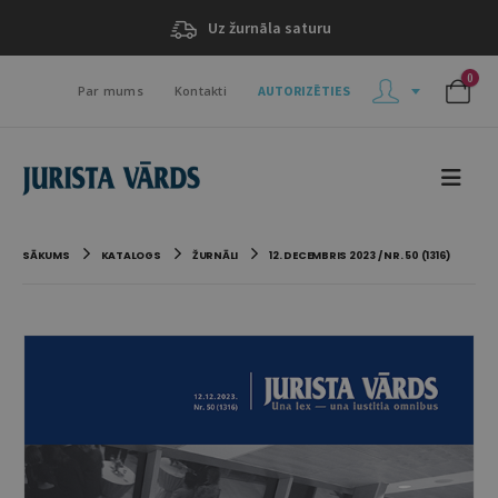
Uz žurnāla saturu
0
Par mums
Kontakti
AUTORIZĒTIES
SĀKUMS
KATALOGS
ŽURNĀLI
12. DECEMBRIS 2023 / NR. 50 (1316)