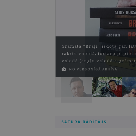
Grāmata “Brāļi” izdota gan lat
rakstu valodā, tostarp papildm
valodā (angļu valodā e-grāma
NO PERSONĪGĀ ARHĪVA
SATURA RĀDĪTĀJS