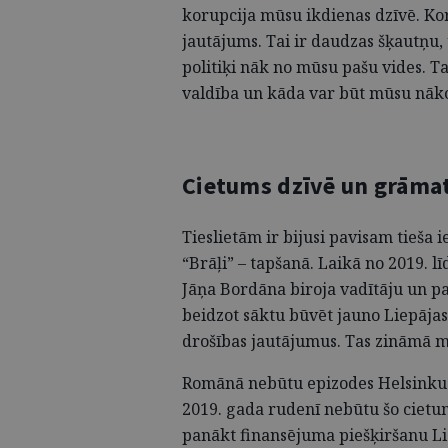
korupcija mūsu ikdienas dzīvē. Kor
jautājums. Tai ir daudzas šķautņu, u
politiķi nāk no mūsu pašu vides. T
valdība un kāda var būt mūsu nāk
Cietums dzīvē un grāma
Tieslietām ir bijusi pavisam tieš
“Brāļi” – tapšanā. Laikā no 2019. l
Jāņa Bordāna biroja vadītāju un pa
beidzot sāktu būvēt jauno Liepājas
drošības jautājumus. Tas zināmā m
Romānā nebūtu epizodes Helsinku c
2019. gada rudenī nebūtu šo cietu
panākt finansējuma piešķiršanu Li