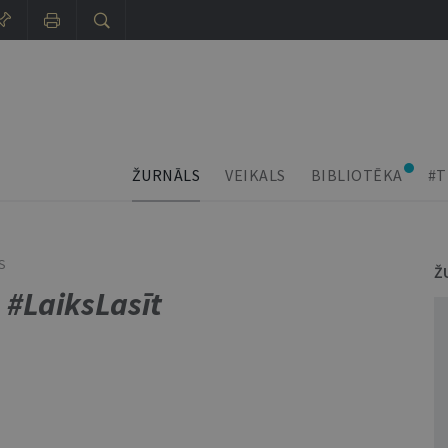
ŽURNĀLS
VEIKALS
BIBLIOTĒKA
#T
S
Ž
o
#LaiksLasīt