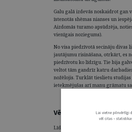
Galu galā izdevās noskaidrot gan v
īstenotās shēmas nianses un iespēja
Aizdomās turamo apsūdzēja, notiesā
vienīgais noziegums).
No visa piedzīvotā secināju divas 
jautājumu risināšana, otrkārt, es n
piedzīvotu ko līdzīgu. Tie bija galv
veltot tām gandrīz katru darbadie
nožēlojis. Turklāt tieslietu studijas
ietekmējušas arī manu grāmatu sa
Vēlme mainīt
Lai vietne pilnvērtīg
vēl citas – statisti
Līdz daiļliteratūras rakstīšanai non