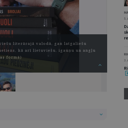
MA
5.
D
s
re
viešu literārajā valodā, gan latgaliešu
etiens, kā arī lietuviešu, igauņu un angļu
RI
tas formā)
3.
R