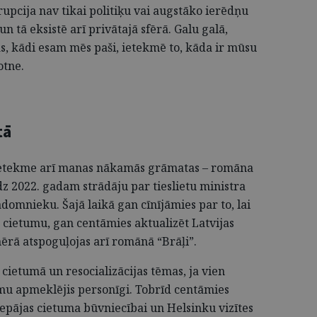
upcija nav tikai politiķu vai augstāko ierēdņu
n tā eksistē arī privātajā sfērā. Galu galā,
as, kādi esam mēs paši, ietekmē to, kāda ir mūsu
otne.
tā
a ietekme arī manas nākamās grāmatas – romāna
īdz 2022. gadam strādāju par tieslietu ministra
domnieku. Šajā laikā gan cīnījāmies par to, lai
 cietumu, gan centāmies aktualizēt Latvijas
ērā atspoguļojas arī romānā “Brāļi”.
ietumā un resocializācijas tēmas, ja vien
mu apmeklējis personīgi. Tobrīd centāmies
epājas cietuma būvniecībai un Helsinku vizītes