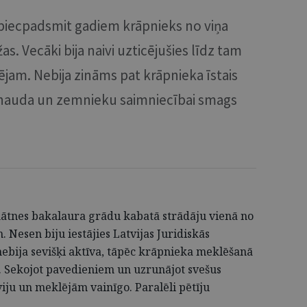
 piecpadsmit gadiem krāpnieks no viņa
as. Vecāki bija naivi uzticējušies līdz tam
am. Nebija zināms pat krāpnieka īstais
la nauda un zemnieku saimniecībai smags
zinātnes bakalaura grādu kabatā strādāju vienā no
Nesen biju iestājies Latvijas Juridiskās
 nebija sevišķi aktīva, tāpēc krāpnieka meklēšanā
li. Sekojot pavedieniem un uzrunājot svešus
iju un meklējām vainīgo. Paralēli pētīju