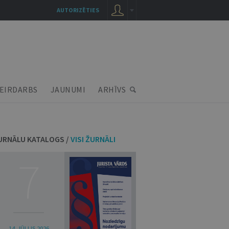
AUTORIZĒTIES
EIRDARBS
JAUNUMI
ARHĪVS
URNĀLU KATALOGS /
VISI ŽURNĀLI
7
14. JŪLIJS 2026