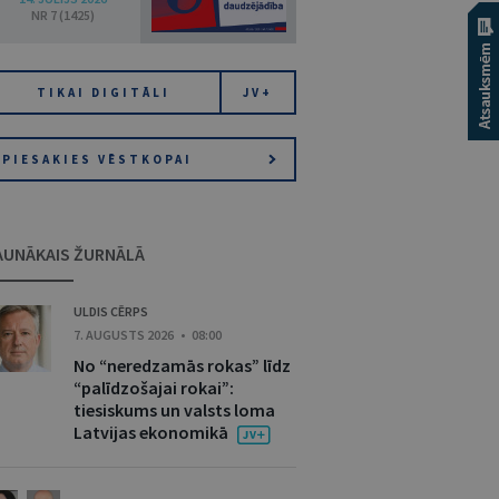
NR 7 (1425)
TIKAI DIGITĀLI
JV+
PIESAKIES VĒSTKOPAI
AUNĀKAIS ŽURNĀLĀ
ULDIS CĒRPS
7. AUGUSTS 2026 • 08:00
No “neredzamās rokas” līdz
“palīdzošajai rokai”:
tiesiskums un valsts loma
Latvijas ekonomikā