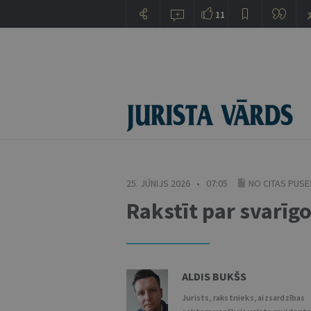
11
25. JŪNIJS 2026 • 07:05
NO CITAS PUSE
Rakstīt par svarīg
ALDIS BUKŠS
Jurists, rakstnieks, aizsardzības