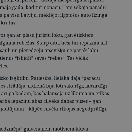
irmajā gadā, kad tur nonācu. Tam sekoja parādu
pa visu Latviju, meklējot ilgstošus auto līzinga
ēkratus.
os gan ar plašu juristu loku, gan ētiskiem
nīguma robežas. Starp citu, tieši tur iepazinu arī
auli un pieredzēju atsevišķu ne pārāk labu
ienus “izbīdīt” savas “rebes”. Tas vēlāk
les.
ko izglītību. Patiesībā, lielākā daļa “parādu
es strādāju, ikdienā bija ļoti sakarīgi, labsirdīgi
s arī pa kādam, kas balansēja uz likuma un ētikas
 darbā iepazinu abas cilvēka dabas puses – gan
 jautājumu – kāpēc cilvēki rīkojas negodprātīgi,
piedzinēju” galvenajiem motīviem kļuva