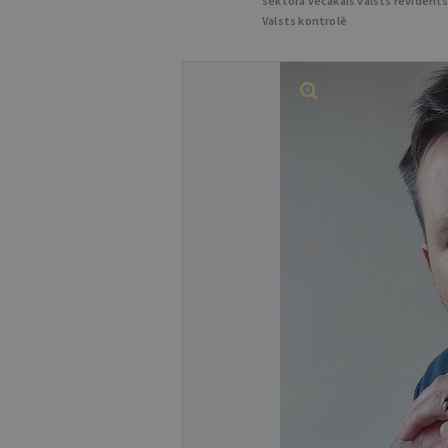
sektora vecākais valsts revident
Valsts kontrolē