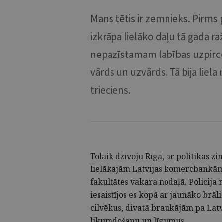
Mans tētis ir zemnieks. Pirms
izkrāpa lielāko daļu tā gada raž
nepazīstamam labības uzpircēj
vārds un uzvārds. Tā bija lie
trieciens.
Tolaik dzīvoju Rīgā, ar politikas 
lielākajām Latvijas komercbankām. 
fakultātes vakara nodaļā. Policija
iesaistījos es kopā ar jaunāko brā
cilvēkus, divatā braukājām pa Latv
likumdošanu un līgumus.