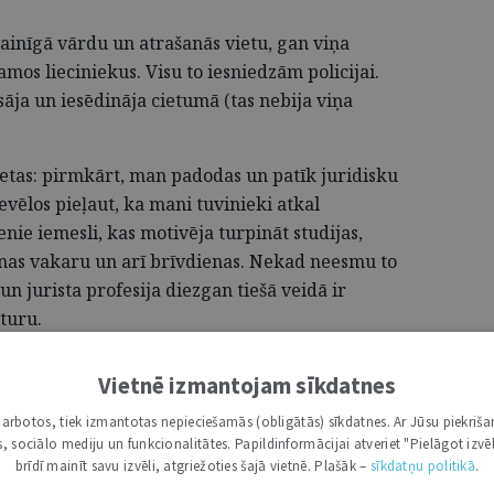
ainīgā vārdu un atrašanās vietu, gan viņa
mos lieciniekus. Visu to iesniedzām policijai.
ja un iesēdināja cietumā (tas nebija viņa
lietas: pirmkārt, man padodas un patīk juridisku
evēlos pieļaut, ka mani tuvinieki atkal
enie iemesli, kas motivēja turpināt studijas,
nas vakaru un arī brīvdienas. Nekad neesmu to
 un jurista profesija diezgan tiešā veidā ir
turu.
Vietnē izmantojam sīkdatnes
i darbotos, tiek izmantotas nepieciešamās (obligātās) sīkdatnes. Ar Jūsu piekriša
kas, sociālo mediju un funkcionalitātes. Papildinformācijai atveriet "Pielāgot izvēl
brīdī mainīt savu izvēli, atgriežoties šajā vietnē. Plašāk –
sīkdatņu politikā
.
ācu līdzīgi kā līdz tieslietām. Rakstīju jau kopš