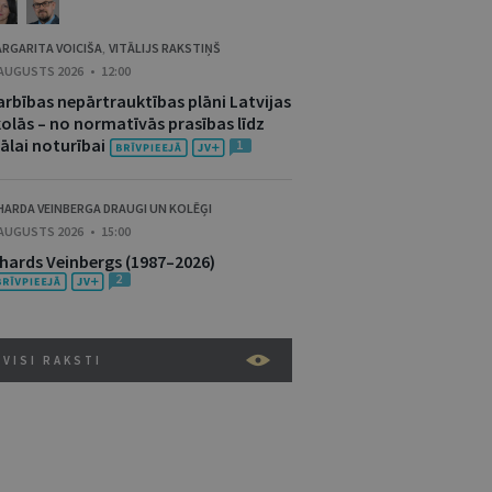
RGARITA VOICIŠA
VITĀLIJS RAKSTIŅŠ
,
 AUGUSTS 2026 • 12:00
arbības nepārtrauktības plāni Latvijas
kolās – no normatīvās prasības līdz
ālai noturībai
1
HARDA VEINBERGA DRAUGI UN KOLĒĢI
 AUGUSTS 2026 • 15:00
ihards Veinbergs (1987–2026)
2
VISI RAKSTI