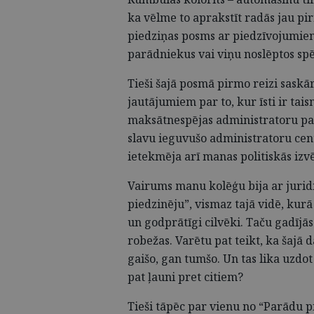
ka vēlme to aprakstīt radās jau p
piedziņas posms ar piedzīvojumiem 
parādniekus vai viņu noslēptos sp
Tieši šajā posmā pirmo reizi saskār
jautājumiem par to, kur īsti ir tais
maksātnespējas administratoru pas
slavu ieguvušo administratoru cent
ietekmēja arī manas politiskās izvē
Vairums manu kolēģu bija ar juridis
piedzinēju”, vismaz tajā vidē, kurā 
un godprātīgi cilvēki. Taču gadījā
robežas. Varētu pat teikt, ka šajā
gaišo, gan tumšo. Un tas lika uzdot
pat ļauni pret citiem?
Tieši tāpēc par vienu no “Parādu 