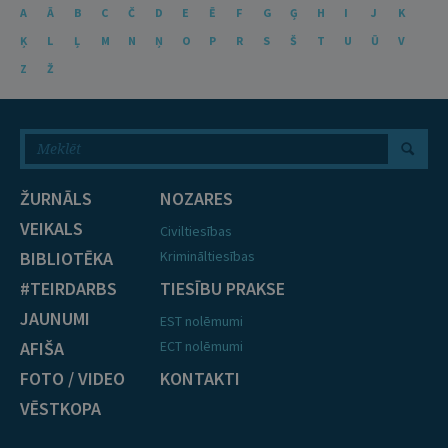
A
Ā
B
C
Č
D
E
Ē
F
G
Ģ
H
I
J
K
Ķ
L
Ļ
M
N
Ņ
O
P
R
S
Š
T
U
Ū
V
Z
Ž
ŽURNĀLS
NOZARES
VEIKALS
Civiltiesības
BIBLIOTĒKA
Krimināltiesības
#TEIRDARBS
TIESĪBU PRAKSE
JAUNUMI
EST nolēmumi
AFIŠA
ECT nolēmumi
FOTO / VIDEO
KONTAKTI
VĒSTKOPA