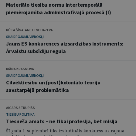
Materiālo tiesību normu intertemporālā
piemērojamība administratīvajā procesā (I)
RŪTA ŠĪNA, ANETE VITJAZEVA
SKAIDROJUMI. VIEDOKĻI
Jauns ES konkurences aizsardzības instruments:
Ārvalstu subsīdiju regula
DIĀNA KRASNOVA
SKAIDROJUMI. VIEDOKĻI
Cilvēktiesību un (post)koloniālo teoriju
savstarpējā problemātika
AIGARS STRUPIŠS
TIESĪBU POLITIKA
Tiesneša amats – ne tikai profesija, bet misija
Šī gada 1. septembrī tiks izsludināts konkurss uz rajona