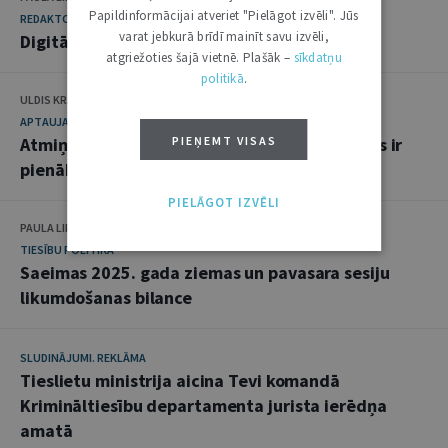
Papildinformācijai atveriet "Pielāgot izvēli". Jūs
REDAKTORA SLEJA
varat jebkurā brīdī mainīt savu izvēli,
Digitālās desmitgades pusceļā
atgriežoties šajā vietnē. Plašāk –
sīkdatņu
politikā
.
ULDIS KRASTIŅŠ
APTAUJA
Atmiņa ir trausla un neuzticama, tomēr mums ir
PIEŅEMT VISAS
pienākums atcerēties
PIELĀGOT IZVĒLI
PAULA LIPE
TIESĪBU POLITIKA
Saeimas 2025. gada ziemas un pavasara sesiju
likumdošanas bilance
SLUDINĀJUMI. REKLĀMA
Tieslietu ministrija aicina Tevi komandā
Krimināltiesību departamenta jurista ierēdņa
amatā