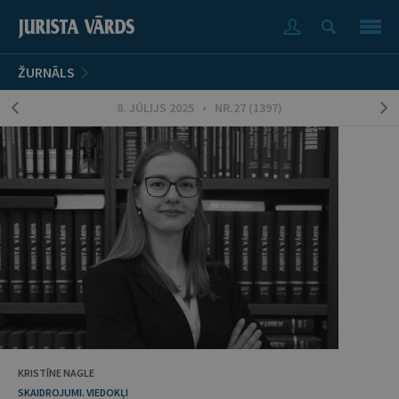
ŽURNĀLS
8. JŪLIJS 2025 • NR.27 (1397)
KRISTĪNE NAGLE
SKAIDROJUMI. VIEDOKĻI