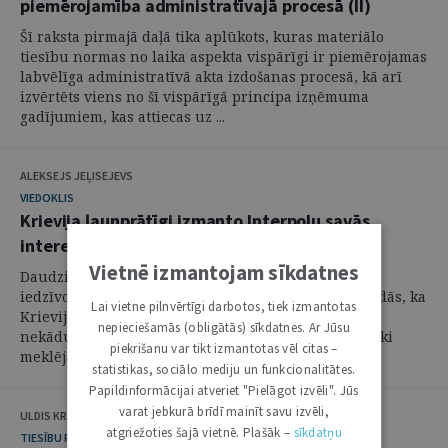
piemērojamība administratīvajā procesā (II)
Šī raksta pirmajā daļā tika aplūkots, kuras materiālo
tiesību normas no laika aspekta vispārīgi ir piemērojamas
labvēlīga administratīvā akta izdošanas procesā, kā arī
izvērtēts viens no šī vispārīgā principa izņēmuma
gadījumiem, kas attiecas uz ...
ALEKSEJS JEĻISEJEVS
VIEDOKLIS
Krievija ļaunprātīgi izmanto Interpolu savās
interesēs
Vietnē izmantojam sīkdatnes
Daudzi Latvijas un citu Eiropas Savienības valstu
iedzīvotāji saskaras ar nepatīkamu problēmu – izrādās, ka
Lai vietne pilnvērtīgi darbotos, tiek izmantotas
Krievija, kurai viņi nav neko parādā un nav veikuši
nepieciešamās (obligātās) sīkdatnes. Ar Jūsu
nekādus noziegumus, ir iekļāvusi viņus starptautiski
piekrišanu var tikt izmantotas vēl citas –
meklējamu personu sarakstā, ...
statistikas, sociālo mediju un funkcionalitātes.
Papildinformācijai atveriet "Pielāgot izvēli". Jūs
varat jebkurā brīdī mainīt savu izvēli,
ULDIS KRASTIŅŠ
atgriežoties šajā vietnē. Plašāk –
sīkdatņu
TIESĪBU POLITIKA