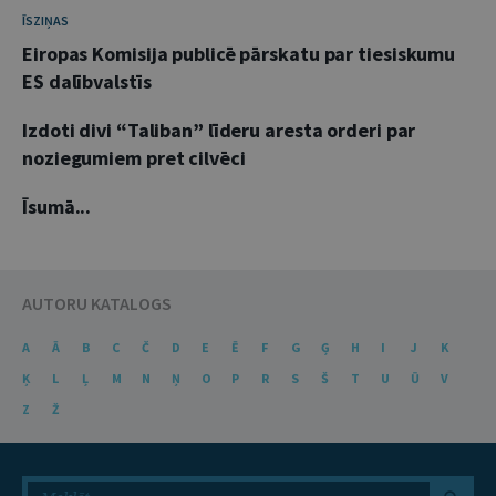
ĪSZIŅAS
Eiropas Komisija publicē pārskatu par tiesiskumu
ES dalībvalstīs
Izdoti divi “Taliban” līderu aresta orderi par
noziegumiem pret cilvēci
Īsumā...
AUTORU KATALOGS
A
Ā
B
C
Č
D
E
Ē
F
G
Ģ
H
I
J
K
Ķ
L
Ļ
M
N
Ņ
O
P
R
S
Š
T
U
Ū
V
Z
Ž