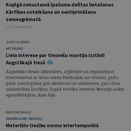
Kopīgā nekustamā īpašuma dalītas lietošanas
kārtības noteikšana un nostiprināšana
zemesgrāmatā
2 KOMENTĀRI
JURISTA VĀRDS
NOTIKUMS
Liela interese par tiesnešu mantiju izstādi
Augstākajā tiesā
Augstākās tiesas aktivitātes, izglītojot un iepazīstinot
interesentus ar tiesu varas funkcijām un vēsturi, gadu
gaitā sasniegušas gan skolēnus un studentus, gan citus
sabiedrības locekļus. Šogad sevišķu interesi Muzeju nakts
apmeklētājiem, kam bija ...
KRISTĪNE NAGLE
SKAIDROJUMI. VIEDOKĻI
Materiālo tiesību normu intertemporālā