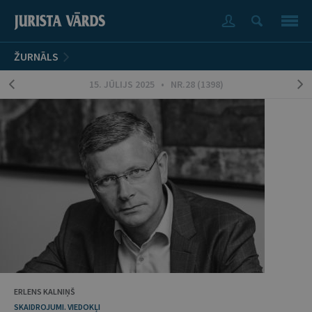
ŽURNĀLS
15. JŪLIJS 2025 • NR.28 (1398)
ERLENS KALNIŅŠ
SKAIDROJUMI. VIEDOKĻI