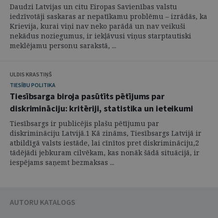
Daudzi Latvijas un citu Eiropas Savienības valstu
iedzīvotāji saskaras ar nepatīkamu problēmu – izrādās, ka
Krievija, kurai viņi nav neko parādā un nav veikuši
nekādus noziegumus, ir iekļāvusi viņus starptautiski
meklējamu personu sarakstā, ...
ULDIS KRASTIŅŠ
TIESĪBU POLITIKA
Tiesībsarga biroja pasūtīts pētījums par
diskrimināciju: kritēriji, statistika un ieteikumi
Tiesībsargs ir publicējis plašu pētījumu par
diskrimināciju Latvijā.1 Kā zināms, Tiesībsargs Latvijā ir
atbildīgā valsts iestāde, lai cīnītos pret diskrimināciju,2
tādējādi jebkuram cilvēkam, kas nonāk šādā situācijā, ir
iespējams saņemt bezmaksas ...
AUTORU KATALOGS