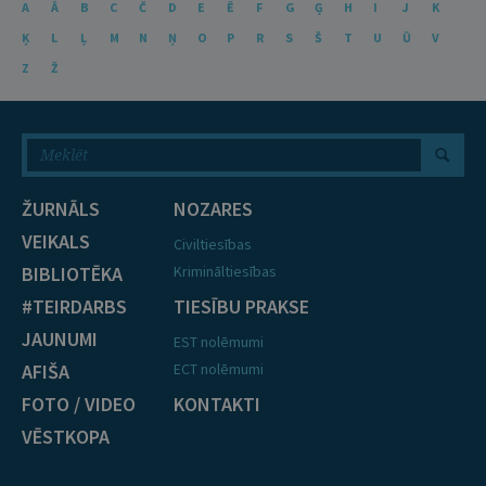
A
Ā
B
C
Č
D
E
Ē
F
G
Ģ
H
I
J
K
Ķ
L
Ļ
M
N
Ņ
O
P
R
S
Š
T
U
Ū
V
Z
Ž
ŽURNĀLS
NOZARES
VEIKALS
Civiltiesības
BIBLIOTĒKA
Krimināltiesības
#TEIRDARBS
TIESĪBU PRAKSE
JAUNUMI
EST nolēmumi
AFIŠA
ECT nolēmumi
FOTO / VIDEO
KONTAKTI
VĒSTKOPA