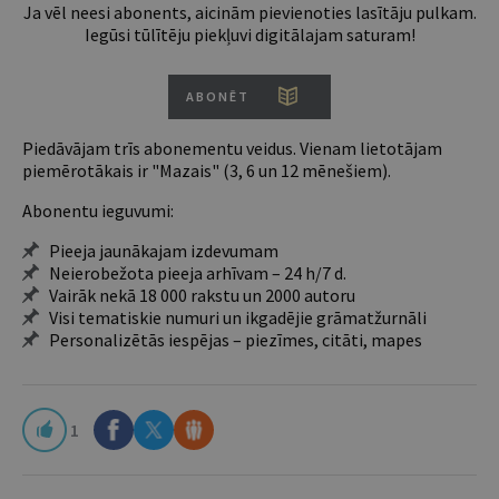
Ja vēl neesi abonents, aicinām pievienoties lasītāju pulkam.
Iegūsi tūlītēju piekļuvi digitālajam saturam!
ABONĒT
Piedāvājam trīs abonementu veidus. Vienam lietotājam
piemērotākais ir "Mazais" (3, 6 un 12 mēnešiem).
Abonentu ieguvumi:
Pieeja jaunākajam izdevumam
Neierobežota pieeja arhīvam – 24 h/7 d.
Vairāk nekā 18 000 rakstu un 2000 autoru
Visi tematiskie numuri un ikgadējie grāmatžurnāli
Personalizētās iespējas – piezīmes, citāti, mapes
1