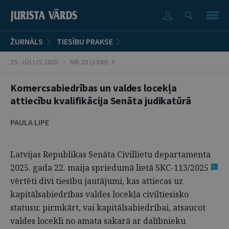
ŽURNĀLS
TIESĪBU PRAKSE
15. JŪLIJS 2025 • NR.28 (1398)
Komercsabiedrības un valdes locekļa
attiecību kvalifikācija Senāta judikatūrā
PAULA LIPE
Latvijas Republikas Senāta Civillietu departamenta
2025. gada 22. maija spriedumā lietā SKC-113/2025
1
vērtēti divi tiesību jautājumi, kas attiecas uz
kapitālsabiedrības valdes locekļa civiltiesisko
statusu: pirmkārt, vai kapitālsabiedrībai, atsaucot
valdes locekli no amata sakarā ar dalībnieku