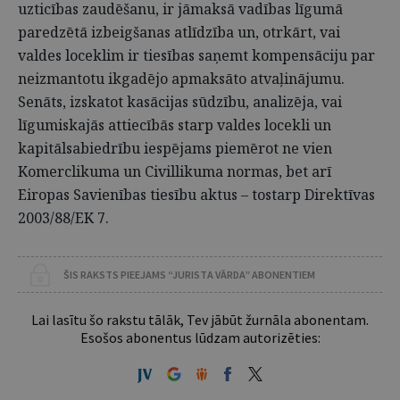
uzticības zaudēšanu, ir jāmaksā vadības līgumā
paredzētā izbeigšanas atlīdzība un, otrkārt, vai
valdes loceklim ir tiesības saņemt kompensāciju par
neizmantotu ikgadējo apmaksāto atvaļinājumu.
Senāts, izskatot kasācijas sūdzību, analizēja, vai
līgumiskajās attiecībās starp valdes locekli un
kapitālsabiedrību iespējams piemērot ne vien
Komerclikuma un Civillikuma normas, bet arī
Eiropas Savienības tiesību aktus – tostarp Direktīvas
2003/88/EK 7.
ŠIS RAKSTS PIEEJAMS “JURISTA VĀRDA” ABONENTIEM
Lai lasītu šo rakstu tālāk, Tev jābūt žurnāla abonentam.
Esošos abonentus lūdzam autorizēties: