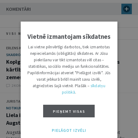
KOMENTĀRI
VISI NUMURA RAKSTI
Vietnē izmantojam sīkdatnes
Lai vietne pilnvērtīgi darbotos, tiek izmantotas
ERLENS KALNIŅŠ
nepieciešamās (obligātās) sīkdatnes. Ar Jūsu
SKAIDROJUMI. VIEDOKĻI
piekrišanu var tikt izmantotas vēl citas –
Kopīgā nekustamā īpašuma dalītas lietošanas
statistikas, sociālo mediju un funkcionalitātes.
kārtības noteikšana un nostiprināšana
Papildinformācijai atveriet "Pielāgot izvēli". Jūs
zemesgrāmatā
varat jebkurā brīdī mainīt savu izvēli,
2 KOMENTĀRI
atgriežoties šajā vietnē. Plašāk –
sīkdatņu
politikā
.
JURISTA VĀRDS
NOTIKUMS
PIEŅEMT VISAS
Liela interese par tiesnešu mantiju izstādi
Augstākajā tiesā
PIELĀGOT IZVĒLI
Augstākās tiesas aktivitātes, izglītojot un iepazīstinot