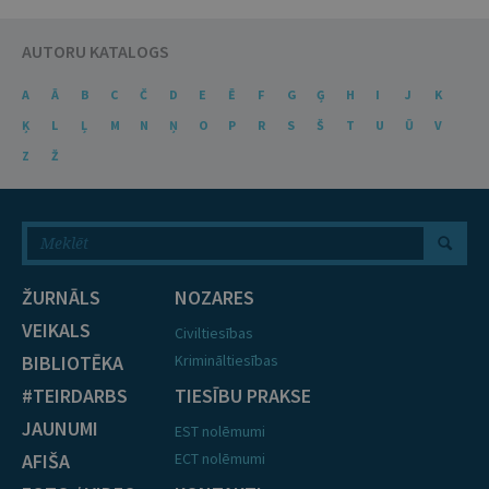
AUTORU KATALOGS
A
Ā
B
C
Č
D
E
Ē
F
G
Ģ
H
I
J
K
Ķ
L
Ļ
M
N
Ņ
O
P
R
S
Š
T
U
Ū
V
Z
Ž
ŽURNĀLS
NOZARES
VEIKALS
Civiltiesības
BIBLIOTĒKA
Krimināltiesības
#TEIRDARBS
TIESĪBU PRAKSE
JAUNUMI
EST nolēmumi
AFIŠA
ECT nolēmumi