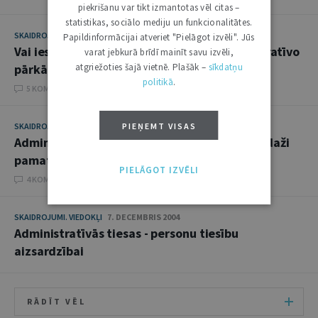
piekrišanu var tikt izmantotas vēl citas –
statistikas, sociālo mediju un funkcionalitātes.
SKAIDROJUMI. VIEDOKĻI
5. APRĪLIS 2005
Papildinformācijai atveriet "Pielāgot izvēli". Jūs
Vai iestādei jāmaksā valsts nodeva administratīvo
varat jebkurā brīdī mainīt savu izvēli,
pārkāpumu lietās
atgriežoties šajā vietnē. Plašāk –
sīkdatņu
politikā
.
5 KOMENTĀRI
SKAIDROJUMI. VIEDOKĻI
15. MARTS 2005
PIEŅEMT VISAS
Administratīvais process un valsts pārvalde: daži
pamatjautājumi
PIELĀGOT IZVĒLI
4 KOMENTĀRI
SKAIDROJUMI. VIEDOKĻI
7. DECEMBRIS 2004
Administratīvās tiesas - personu tiesību
aizsardzībai
RĀDĪT VĒL