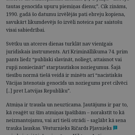
tautas genocīda upuru piemiņas dienu;”. Cik zināms,
1990. gadā šo datumu izvēlējās pati ebreju kopiena,
savukārt likumdevējs šo izvēli noteica par saistošu
visai sabiedrībai.
Svētku un atceres dienas turklāt nav vienīgais
juridiskais instruments. Arī Krimināllikuma 74. prim
pants liedz “publiski slavināt, noliegt, attaisnot vai
rupji noniecināt” starptautiskos noziegumus. Šajā
tiesību normā tiešā veidā ir minēts arī “nacistiskās
Vācijas īstenotais genocīds un noziegums pret cilvēci
[..] pret Latvijas Republiku”.
Atmiņa ir trausla un neuzticama. Jautājums ir par to,
kā reaģēt uz šīm atmiņas īpašībām – norakstīt to kā
neizmantojamu, vai arī tieši otrādi – saglābt kā sena
trauka lauskas. Vēsturnieks Ričards Pļavnieks
2