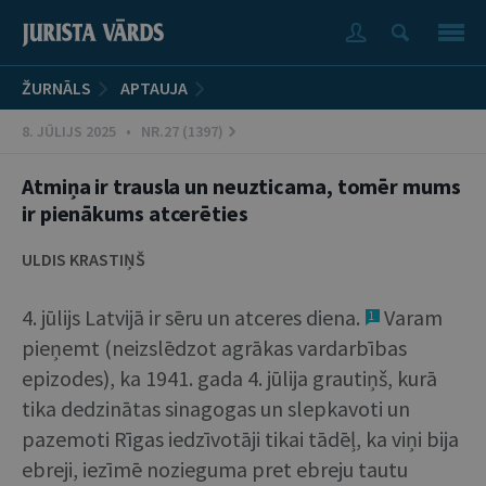
ŽURNĀLS
APTAUJA
8. JŪLIJS 2025 • NR.27 (1397)
Atmiņa ir trausla un neuzticama, tomēr mums
ir pienākums atcerēties
ULDIS KRASTIŅŠ
4. jūlijs Latvijā ir sēru un atceres diena.
Varam
1
pieņemt (neizslēdzot agrākas vardarbības
epizodes), ka 1941. gada 4. jūlija grautiņš, kurā
tika dedzinātas sinagogas un slepkavoti un
pazemoti Rīgas iedzīvotāji tikai tādēļ, ka viņi bija
ebreji, iezīmē nozieguma pret ebreju tautu