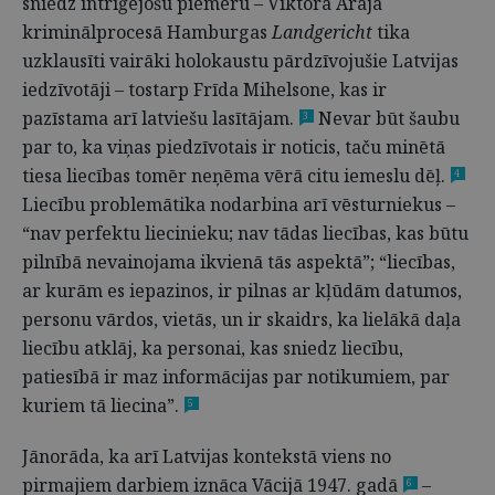
sniedz intriģējošu piemēru – Viktora Arāja
kriminālprocesā Hamburgas
Landgericht
tika
uzklausīti vairāki holokaustu pārdzīvojušie Latvijas
iedzīvotāji – tostarp Frīda Mihelsone, kas ir
pazīstama arī latviešu lasītājam.
Nevar būt šaubu
3
par to, ka viņas piedzīvotais ir noticis, taču minētā
tiesa liecības tomēr neņēma vērā citu iemeslu dēļ.
4
Liecību problemātika nodarbina arī vēsturniekus –
“nav perfektu liecinieku; nav tādas liecības, kas būtu
pilnībā nevainojama ikvienā tās aspektā”; “liecības,
ar kurām es iepazinos, ir pilnas ar kļūdām datumos,
personu vārdos, vietās, un ir skaidrs, ka lielākā daļa
liecību atklāj, ka personai, kas sniedz liecību,
patiesībā ir maz informācijas par notikumiem, par
kuriem tā liecina”.
5
Jānorāda, ka arī Latvijas kontekstā viens no
pirmajiem darbiem iznāca Vācijā 1947. gadā
–
6