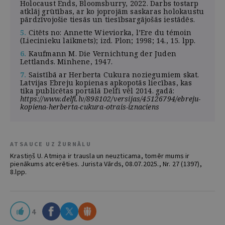
Holocaust Ends, Bloomsburry, 2022. Darbs tostarp
atklāj grūtības, ar ko joprojām saskaras holokaustu
pārdzīvojošie tiesās un tiesībsargājošās iestādēs.
5.
Citēts no: Annette Wieviorka, l’Ere du témoin
(Liecinieku laikmets); izd. Plon; 1998; 14., 15. lpp.
6.
Kaufmann M. Die Vernichtung der Juden
Lettlands. Minhene, 1947.
7.
Saistībā ar Herberta Cukura noziegumiem skat.
Latvijas Ebreju kopienas apkopotās liecības, kas
tika publicētas portālā Delfi vēl 2014. gadā:
https://www.delfi.lv/898102/versijas/45126794/ebreju-
kopiena-herberta-cukura-otrais-iznaciens
ATSAUCE UZ ŽURNĀLU
Krastiņš U. Atmiņa ir trausla un neuzticama, tomēr mums ir
pienākums atcerēties. Jurista Vārds, 08.07.2025., Nr. 27 (1397),
8.lpp.
4