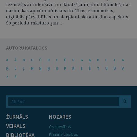
iezīmējās ar intensīvu un daudzšķautņainu likumdošanas
darbu, kas aptvēra būtiskus drošības, ekonomikas,
digitālās pārvaldības un starptautisko attiecību aspektus.
Šo periodu raksturo gan ...
AUTORU KATALOGS
A
Ā
B
C
Č
D
E
Ē
F
G
Ģ
H
I
J
K
Ķ
L
Ļ
M
N
Ņ
O
P
R
S
Š
T
U
Ū
V
Z
Ž
ŽURNĀLS
NOZARES
VEIKALS
Civiltiesības
BIBLIOTĒKA
Krimināltiesības