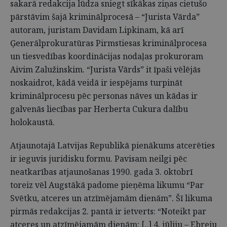
sakarā redakcija lūdza sniegt sīkākas ziņas cietušo
pārstāvim šajā kriminālprocesā – “Jurista Vārda”
autoram, juristam Davidam Lipkinam, kā arī
Ģenerālprokuratūras Pirmstiesas kriminālprocesa
un tiesvedības koordinācijas nodaļas prokuroram
Aivim Zalužinskim. “Jurista Vārds” it īpaši vēlējās
noskaidrot, kādā veidā ir iespējams turpināt
kriminālprocesu pēc personas nāves un kādas ir
galvenās liecības par Herberta Cukura dalību
holokaustā.
Atjaunotajā Latvijas Republikā pienākums atcerēties
ir ieguvis juridisku formu. Pavisam neilgi pēc
neatkarības atjaunošanas 1990. gada 3. oktobrī
toreiz vēl Augstākā padome pieņēma likumu “Par
Svētku, atceres un atzīmējamām dienām”. Šī likuma
pirmās redakcijas 2. pantā ir ietverts: “Noteikt par
atceres un atzīmējamām dienām: [..] 4. jūliju – Ebreju