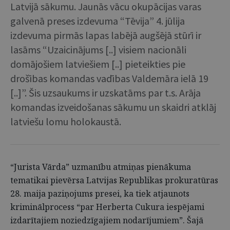
Latvijā sākumu. Jaunās vācu okupācijas varas
galvenā preses izdevuma “Tēvija” 4. jūlija
izdevuma pirmās lapas labējā augšējā stūrī ir
lasāms “Uzaicinājums [..] visiem nacionāli
domājošiem latviešiem [..] pieteikties pie
drošības komandas vadības Valdemāra ielā 19
[..]”. Šis uzsaukums ir uzskatāms par t.s. Arāja
komandas izveidošanas sākumu un skaidri atklāj
latviešu lomu holokaustā.
“Jurista Vārda” uzmanību atmiņas pienākuma
tematikai pievērsa Latvijas Republikas prokuratūras
28. maija paziņojums presei, ka tiek atjaunots
kriminālprocess “par Herberta Cukura iespējami
izdarītajiem noziedzīgajiem nodarījumiem”. Šajā