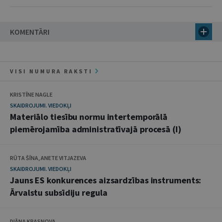
KOMENTĀRI
VISI NUMURA RAKSTI
KRISTĪNE NAGLE
SKAIDROJUMI. VIEDOKĻI
Materiālo tiesību normu intertemporālā
piemērojamība administratīvajā procesā (I)
RŪTA ŠĪNA, ANETE VITJAZEVA
SKAIDROJUMI. VIEDOKĻI
Jauns ES konkurences aizsardzības instruments:
Ārvalstu subsīdiju regula
DIĀNA KRASNOVA