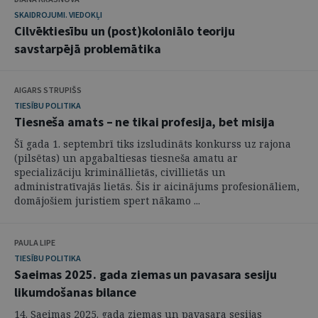
SKAIDROJUMI. VIEDOKĻI
Cilvēktiesību un (post)koloniālo teoriju
savstarpējā problemātika
AIGARS STRUPIŠS
TIESĪBU POLITIKA
Tiesneša amats – ne tikai profesija, bet misija
Šī gada 1. septembrī tiks izsludināts konkurss uz rajona
(pilsētas) un apgabaltiesas tiesneša amatu ar
specializāciju krimināllietās, civillietās un
administratīvajās lietās. Šis ir aicinājums profesionāliem,
domājošiem juristiem spert nākamo ...
PAULA LIPE
TIESĪBU POLITIKA
Saeimas 2025. gada ziemas un pavasara sesiju
likumdošanas bilance
14. Saeimas 2025. gada ziemas un pavasara sesijas