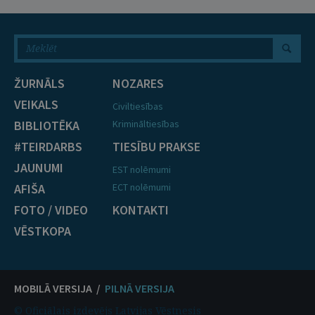
ŽURNĀLS
NOZARES
VEIKALS
Civiltiesības
BIBLIOTĒKA
Krimināltiesības
#TEIRDARBS
TIESĪBU PRAKSE
JAUNUMI
EST nolēmumi
AFIŠA
ECT nolēmumi
FOTO / VIDEO
KONTAKTI
VĒSTKOPA
MOBILĀ VERSIJA /
PILNĀ VERSIJA
© Oficiālais izdevējs Latvijas Vēstnesis