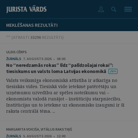
MEKLĒŠANAS REZULTĀTI
"" (
ATRASTI
33296
REZULTĀTI
)
ULDIS CĒRPS
ŽURNĀLS
7. AUGUSTS 2026 • 08:00
No “neredzamās rokas” līdz “palīdzošajai rokai”:
tiesiskums un valsts loma Latvijas ekonomikā
Valsts veiksmīga ekonomiskā attīstība ir atkarīga no
tiesiskās vides. Tiesiskā vide ietekmē patērētāju un
uzņēmumu uzvedību ar spēles noteikumu vai –
ekonomistu valodā runājot – institūciju starpniecību.
Institūcijas un to ietekme uz ekonomisko izaugsmi ir šī
raksta centrālā tēma. ...
MARGARITA VOICIŠA, VITĀLIJS RAKSTIŅŠ
ŽURNĀLS
5. AUGUSTS 2026 • 12:00