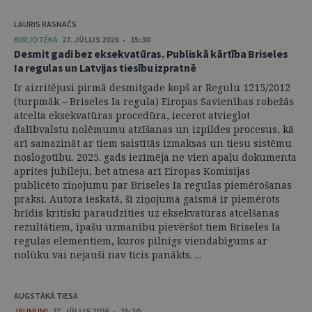
LAURIS RASNAČS
BIBLIOTĒKA
27. JŪLIJS 2026 • 15:30
Desmit gadi bez eksekvatūras. Publiskā kārtība Briseles
Ia regulas un Latvijas tiesību izpratnē
Ir aizritējusi pirmā desmitgade kopš ar Regulu 1215/2012
(turpmāk – Briseles Ia regula) Eiropas Savienības robežās
atcelta eksekvatūras procedūra, iecerot atvieglot
dalībvalstu nolēmumu atzīšanas un izpildes procesus, kā
arī samazināt ar tiem saistītās izmaksas un tiesu sistēmu
noslogotību. 2025. gads iezīmēja ne vien apaļu dokumenta
aprites jubileju, bet atnesa arī Eiropas Komisijas
publicēto ziņojumu par Briseles Ia regulas piemērošanas
praksi. Autora ieskatā, šī ziņojuma gaismā ir piemērots
brīdis kritiski paraudzīties uz eksekvatūras atcelšanas
rezultātiem, īpašu uzmanību pievēršot tiem Briseles Ia
regulas elementiem, kuros pilnīgs viendabīgums ar
nolūku vai nejauši nav ticis panākts. ...
AUGSTĀKĀ TIESA
JAUNUMI
27. JŪLIJS 2026 • 15:10