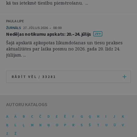
kā tas ietekmē tiesību piemērošanu. ...
PAULA LIPE
ŽURNĀLS
27. JŪLIJS 2026 • 08:00
Nedēļas notikumu apskats: 20.–24. jūlijs
Šajā apskatā apkopotas likumdošanas un tiesu prakses
aktualitātes par laika posmu no 2026. gada 20. līdz 24.
jūlijam. ...
RĀDĪT VĒL /
33281
AUTORU KATALOGS
A
Ā
B
C
Č
D
E
Ē
F
G
Ģ
H
I
J
K
Ķ
L
Ļ
M
N
Ņ
O
P
R
S
Š
T
U
Ū
V
Z
Ž