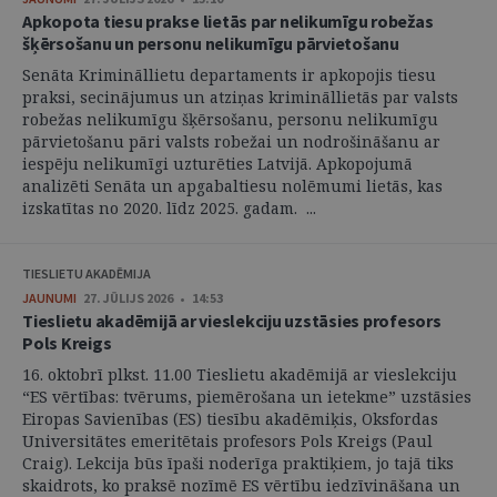
Apkopota tiesu prakse lietās par nelikumīgu robežas
šķērsošanu un personu nelikumīgu pārvietošanu
Senāta Krimināllietu departaments ir apkopojis tiesu
praksi, secinājumus un atziņas krimināllietās par valsts
robežas nelikumīgu šķērsošanu, personu nelikumīgu
pārvietošanu pāri valsts robežai un nodrošināšanu ar
iespēju nelikumīgi uzturēties Latvijā. Apkopojumā
analizēti Senāta un apgabaltiesu nolēmumi lietās, kas
izskatītas no 2020. līdz 2025. gadam. ...
TIESLIETU AKADĒMIJA
JAUNUMI
27. JŪLIJS 2026 • 14:53
Tieslietu akadēmijā ar vieslekciju uzstāsies profesors
Pols Kreigs
16. oktobrī plkst. 11.00 Tieslietu akadēmijā ar vieslekciju
“ES vērtības: tvērums, piemērošana un ietekme” uzstāsies
Eiropas Savienības (ES) tiesību akadēmiķis, Oksfordas
Universitātes emeritētais profesors Pols Kreigs (Paul
Craig). Lekcija būs īpaši noderīga praktiķiem, jo tajā tiks
skaidrots, ko praksē nozīmē ES vērtību iedzīvināšana un