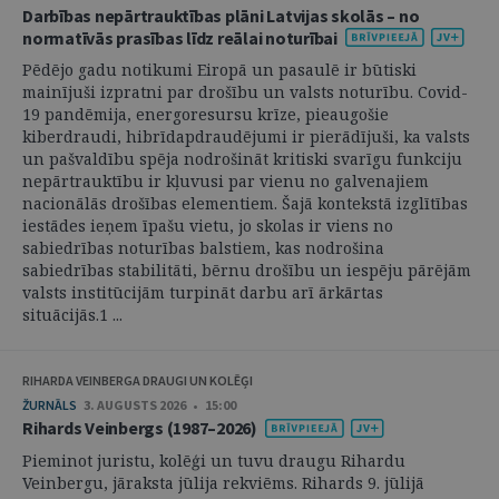
Darbības nepārtrauktības plāni Latvijas skolās – no
normatīvās prasības līdz reālai noturībai
Pēdējo gadu notikumi Eiropā un pasaulē ir būtiski
mainījuši izpratni par drošību un valsts noturību. Covid-
19 pandēmija, energoresursu krīze, pieaugošie
kiberdraudi, hibrīdapdraudējumi ir pierādījuši, ka valsts
un pašvaldību spēja nodrošināt kritiski svarīgu funkciju
nepārtrauktību ir kļuvusi par vienu no galvenajiem
nacionālās drošības elementiem. Šajā kontekstā izglītības
iestādes ieņem īpašu vietu, jo skolas ir viens no
sabiedrības noturības balstiem, kas nodrošina
sabiedrības stabilitāti, bērnu drošību un iespēju pārējām
valsts institūcijām turpināt darbu arī ārkārtas
situācijās.1 ...
RIHARDA VEINBERGA DRAUGI UN KOLĒĢI
ŽURNĀLS
3. AUGUSTS 2026 • 15:00
Rihards Veinbergs (1987–2026)
Pieminot juristu, kolēģi un tuvu draugu Rihardu
Veinbergu, jāraksta jūlija rekviēms. Rihards 9. jūlijā