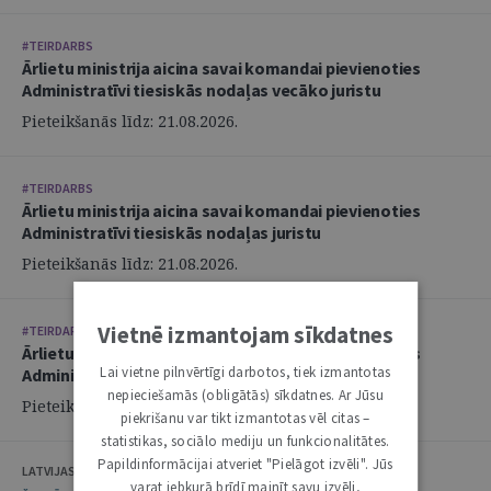
#TEIRDARBS
Ārlietu ministrija aicina savai komandai pievienoties
Administratīvi tiesiskās nodaļas vecāko juristu
Pieteikšanās līdz: 21.08.2026.
#TEIRDARBS
Ārlietu ministrija aicina savai komandai pievienoties
Administratīvi tiesiskās nodaļas juristu
Pieteikšanās līdz: 21.08.2026.
Vietnē izmantojam sīkdatnes
#TEIRDARBS
Ārlietu ministrija aicina savai komandai pievienoties
Lai vietne pilnvērtīgi darbotos, tiek izmantotas
Administratīvi tiesiskās nodaļas juristu
nepieciešamās (obligātās) sīkdatnes. Ar Jūsu
Pieteikšanās līdz: 21.08.2026.
piekrišanu var tikt izmantotas vēl citas –
statistikas, sociālo mediju un funkcionalitātes.
Papildinformācijai atveriet "Pielāgot izvēli". Jūs
LATVIJAS ZVĒRINĀTU ADVOKĀTU PADOME
varat jebkurā brīdī mainīt savu izvēli,