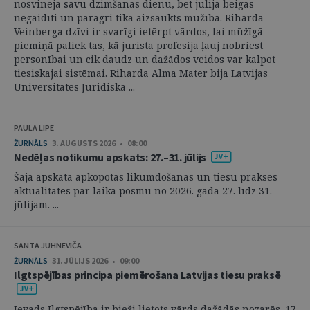
nosvinēja savu dzimšanas dienu, bet jūlija beigās
negaidīti un pāragri tika aizsaukts mūžībā. Riharda
Veinberga dzīvi ir svarīgi ietērpt vārdos, lai mūžīgā
piemiņā paliek tas, kā jurista profesija ļauj nobriest
personībai un cik daudz un dažādos veidos var kalpot
tiesiskajai sistēmai. Riharda Alma Mater bija Latvijas
Universitātes Juridiskā ...
PAULA LIPE
ŽURNĀLS
3. AUGUSTS 2026 • 08:00
Nedēļas notikumu apskats: 27.–31. jūlijs
Šajā apskatā apkopotas likumdošanas un tiesu prakses
aktualitātes par laika posmu no 2026. gada 27. līdz 31.
jūlijam. ...
SANTA JUHNEVIČA
ŽURNĀLS
31. JŪLIJS 2026 • 09:00
Ilgtspējības principa piemērošana Latvijas tiesu praksē
Ievads Ilgtspējība ir bieži lietots vārds dažādās nozarēs. 17