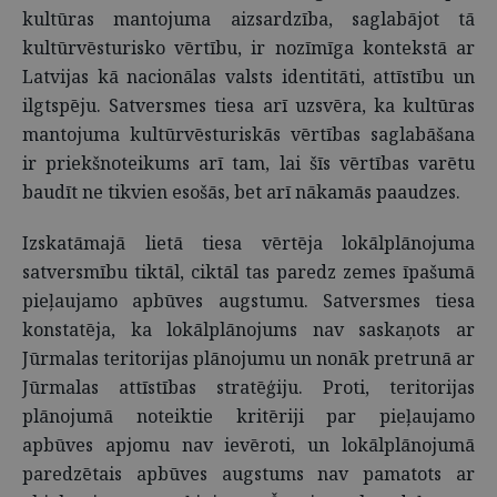
kultūras mantojuma aizsardzība, saglabājot tā
kultūrvēsturisko vērtību, ir nozīmīga kontekstā ar
Latvijas kā nacionālas valsts identitāti, attīstību un
ilgtspēju. Satversmes tiesa arī uzsvēra, ka kultūras
mantojuma kultūrvēsturiskās vērtības saglabāšana
ir priekšnoteikums arī tam, lai šīs vērtības varētu
baudīt ne tikvien esošās, bet arī nākamās paaudzes.
Izskatāmajā lietā tiesa vērtēja lokālplānojuma
satversmību tiktāl, ciktāl tas paredz zemes īpašumā
pieļaujamo apbūves augstumu. Satversmes tiesa
konstatēja, ka lokālplānojums nav saskaņots ar
Jūrmalas teritorijas plānojumu un nonāk pretrunā ar
Jūrmalas attīstības stratēģiju. Proti, teritorijas
plānojumā noteiktie kritēriji par pieļaujamo
apbūves apjomu nav ievēroti, un lokālplānojumā
paredzētais apbūves augstums nav pamatots ar