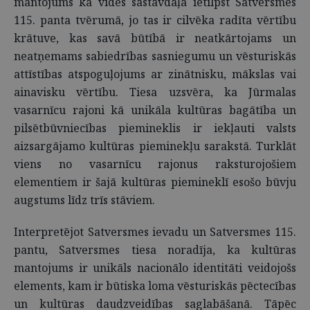
mantojums kā vides sastāvdaļa ietilpst Satversmes
115. panta tvērumā, jo tas ir cilvēka radīta vērtību
krātuve, kas savā būtībā ir neatkārtojams un
neatņemams sabiedrības sasniegumu un vēsturiskās
attīstības atspoguļojums ar zinātnisku, mākslas vai
ainavisku vērtību. Tiesa uzsvēra, ka Jūrmalas
vasarnīcu rajoni kā unikāla kultūras bagātība un
pilsētbūvniecības piemineklis ir iekļauti valsts
aizsargājamo kultūras pieminekļu sarakstā. Turklāt
viens no vasarnīcu rajonus raksturojošiem
elementiem ir šajā kultūras piemineklī esošo būvju
augstums līdz trīs stāviem.
Interpretējot Satversmes ievadu un Satversmes 115.
pantu, Satversmes tiesa noradīja, ka kultūras
mantojums ir unikāls nacionālo identitāti veidojošs
elements, kam ir būtiska loma vēsturiskās pēctecības
un kultūras daudzveidības saglabāšanā. Tāpēc