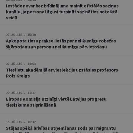
Iestāde nevar bez brīdinājuma mainīt oficiālās saziņas
kanālu, ja persona lūgusi turpināt sazināties noteiktā
veidā
27. JŪLIJS • 15:10
Apkopota tiesu prakse lietās par nelikumīgu robežas
šķērsošanu un personu nelikumīgu pārvietošanu
27. JŪLIJS • 14:53
Tieslietu akadēmijā ar vieslekciju uzstāsies profesors
Pols Kreigs
22. JŪLIJS • 11:17
Eiropas Komisija atzinīgi vērtē Latvijas progresu
tiesiskuma stiprināšanā
15. JŪLIJS • 10:32
Stājas spēkā brīvības atņemšanas sods par migrantu