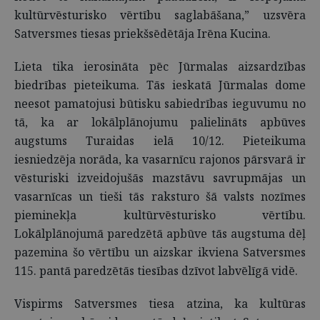
kultūrvēsturisko vērtību saglabāšana,” uzsvēra
Satversmes tiesas priekšsēdētāja Irēna Kucina.
Lieta tika ierosināta pēc Jūrmalas aizsardzības
biedrības pieteikuma. Tās ieskatā Jūrmalas dome
neesot pamatojusi būtisku sabiedrības ieguvumu no
tā, ka ar lokālplānojumu palielināts apbūves
augstums Turaidas ielā 10/12. Pieteikuma
iesniedzēja norāda, ka vasarnīcu rajonos pārsvarā ir
vēsturiski izveidojušās mazstāvu savrupmājas un
vasarnīcas un tieši tās raksturo šā valsts nozīmes
pieminekļa kultūrvēsturisko vērtību.
Lokālplānojumā paredzētā apbūve tās augstuma dēļ
pazemina šo vērtību un aizskar ikviena Satversmes
115. pantā paredzētās tiesības dzīvot labvēlīgā vidē.
Vispirms Satversmes tiesa atzina, ka kultūras