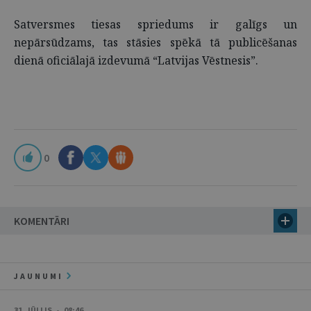
Satversmes tiesas spriedums ir galīgs un
nepārsūdzams, tas stāsies spēkā tā publicēšanas
dienā oficiālajā izdevumā “Latvijas Vēstnesis”.
0
KOMENTĀRI
JAUNUMI
31. JŪLIJS • 08:46