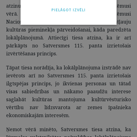
atzinumus. Taču Jūrmalas dome tos nebija ņēmusi
PIELĀGOT IZVĒLI
vērā. Tādēļ tika secināts, ka dome nav saņēmusi
Nacionālās kultūras mantojuma pārvaldes atļauju
kultūras pieminekļa pārveidošanai, kāda paredzēta
lokālplānojumā. Attiecīgi tiesa atzina, ka ir arī
pārkāpts no Satversmes 115. panta izrietošais
izvērtēšanas princips.
Tāpat tiesa norādīja, ka lokālplānojuma izstrādē nav
ievērots arī no Satversmes 115. panta izrietošais
ilgtspējas princips, jo ikvienas personas un tātad
visas sabiedrības un nākamo paaudžu interese
saglabāt kultūras mantojuma kultūrvēsturisko
vērtību nav līdzsvarota ar zemes īpašnieka
ekonomiskajām interesēm.
Ņemot vērā minēto, Satversmes tiesa atzina, ka