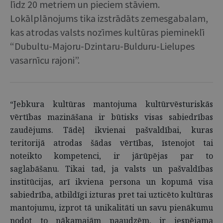
līdz 20 metriem un pieciem stāviem.
Lokālplānojums tika izstrādāts zemesgabalam,
kas atrodas valsts nozīmes kultūras piemineklī
“Dubultu-Majoru-Dzintaru-Bulduru-Lielupes
vasarnīcu rajoni”.
“Jebkura kultūras mantojuma kultūrvēsturiskās
vērtības mazināšana ir būtisks visas sabiedrības
zaudējums. Tādēļ ikvienai pašvaldībai, kuras
teritorijā atrodas šādas vērtības, īstenojot tai
noteikto kompetenci, ir jārūpējas par to
saglabāšanu. Tikai tad, ja valsts un pašvaldības
institūcijas, arī ikviena persona un kopumā visa
sabiedrība, atbildīgi izturas pret tai uzticēto kultūras
mantojumu, izprot tā unikalitāti un savu pienākumu
nodot to nākamajām paaudzēm, ir iespējama