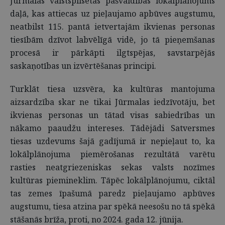
Jūrmalas valstspilsētas pašvaldības
lokālplānojums
daļā, kas attiecas uz pieļaujamo apbūves augstumu,
neatbilst 115. pantā ietvertajām ikvienas personas
tiesībām dzīvot labvēlīgā vidē, jo tā pieņemšanas
procesā ir pārkāpti ilgtspējas, savstarpējās
saskaņotības un izvērtēšanas principi.
Turklāt tiesa uzsvēra, ka kultūras mantojuma
aizsardzība skar ne tikai Jūrmalas iedzīvotāju, bet
ikvienas personas un tātad visas sabiedrības un
nākamo paaudžu intereses. Tādējādi Satversmes
tiesas uzdevums šajā gadījumā ir nepieļaut to, ka
lokālplānojuma piemērošanas rezultātā varētu
rasties neatgriezeniskas sekas valsts nozīmes
kultūras piemineklim. Tāpēc lokālplānojumu, ciktāl
tas zemes īpašumā paredz pieļaujamo
apbūves
augstumu, tiesa atzina par spēkā neesošu no tā spēkā
stāšanās brīža, proti, no 2024. gada 12. jūnija.