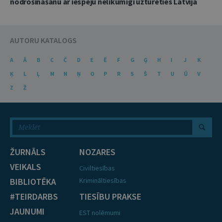
nodrošināšanu ar iespēju nelikumīgi uzturēties Latvijā
AUTORU KATALOGS
A
Ā
B
C
Č
D
E
Ē
F
G
Ģ
H
I
J
K
Ķ
L
Ļ
M
N
Ņ
O
P
R
S
Š
T
U
Ū
V
Z
Ž
ŽURNĀLS
NOZARES
VEIKALS
Civiltiesības
BIBLIOTĒKA
Krimināltiesības
#TEIRDARBS
TIESĪBU PRAKSE
JAUNUMI
EST nolēmumi