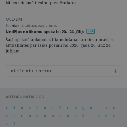
kā tas ietekmē tiesību piemērošanu. ...
PAULA LIPE
ŽURNĀLS
27. JŪLIJS 2026 • 08:00
Nedēļas notikumu apskats: 20.–24. jūlijs
Šajā apskatā apkopotas likumdošanas un tiesu prakses
aktualitātes par laika posmu no 2026. gada 20. līdz 24.
jūlijam. ...
RĀDĪT VĒL /
33281
AUTORU KATALOGS
A
Ā
B
C
Č
D
E
Ē
F
G
Ģ
H
I
J
K
Ķ
L
Ļ
M
N
Ņ
O
P
R
S
Š
T
U
Ū
V
Z
Ž