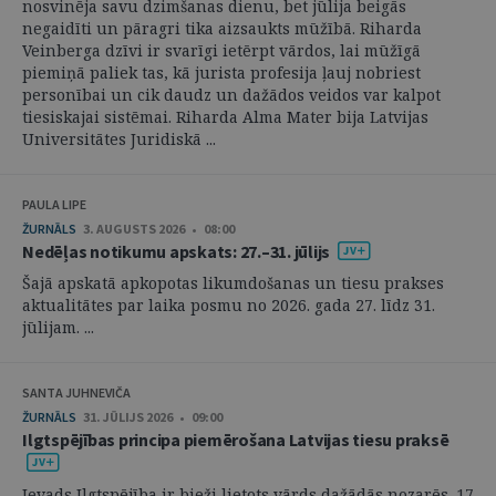
nosvinēja savu dzimšanas dienu, bet jūlija beigās
negaidīti un pāragri tika aizsaukts mūžībā. Riharda
Veinberga dzīvi ir svarīgi ietērpt vārdos, lai mūžīgā
piemiņā paliek tas, kā jurista profesija ļauj nobriest
personībai un cik daudz un dažādos veidos var kalpot
tiesiskajai sistēmai. Riharda Alma Mater bija Latvijas
Universitātes Juridiskā ...
PAULA LIPE
ŽURNĀLS
3. AUGUSTS 2026 • 08:00
Nedēļas notikumu apskats: 27.–31. jūlijs
Šajā apskatā apkopotas likumdošanas un tiesu prakses
aktualitātes par laika posmu no 2026. gada 27. līdz 31.
jūlijam. ...
SANTA JUHNEVIČA
ŽURNĀLS
31. JŪLIJS 2026 • 09:00
Ilgtspējības principa piemērošana Latvijas tiesu praksē
Ievads Ilgtspējība ir bieži lietots vārds dažādās nozarēs. 17