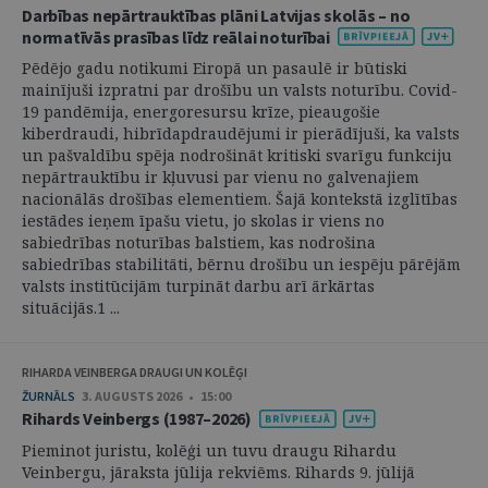
Darbības nepārtrauktības plāni Latvijas skolās – no
normatīvās prasības līdz reālai noturībai
Pēdējo gadu notikumi Eiropā un pasaulē ir būtiski
mainījuši izpratni par drošību un valsts noturību. Covid-
19 pandēmija, energoresursu krīze, pieaugošie
kiberdraudi, hibrīdapdraudējumi ir pierādījuši, ka valsts
un pašvaldību spēja nodrošināt kritiski svarīgu funkciju
nepārtrauktību ir kļuvusi par vienu no galvenajiem
nacionālās drošības elementiem. Šajā kontekstā izglītības
iestādes ieņem īpašu vietu, jo skolas ir viens no
sabiedrības noturības balstiem, kas nodrošina
sabiedrības stabilitāti, bērnu drošību un iespēju pārējām
valsts institūcijām turpināt darbu arī ārkārtas
situācijās.1 ...
RIHARDA VEINBERGA DRAUGI UN KOLĒĢI
ŽURNĀLS
3. AUGUSTS 2026 • 15:00
Rihards Veinbergs (1987–2026)
Pieminot juristu, kolēģi un tuvu draugu Rihardu
Veinbergu, jāraksta jūlija rekviēms. Rihards 9. jūlijā