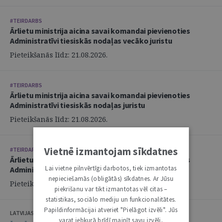
#TEIRDARBS
Ārlietu ministrija aicina savai komandai pievienoties
Administratīvi tiesiskās nodaļas vecāko juristu
Pieteikšanās līdz: 21.08.2026.
#TEIRDARBS
Ārlietu ministrija aicina savai komandai pievienoties
Administratīvi tiesiskās nodaļas juristu
Pieteikšanās līdz: 21.08.2026.
Vietnē izmantojam sīkdatnes
#TEIRDARBS
Ārlietu ministrija aicina savai komandai pievienoties
Lai vietne pilnvērtīgi darbotos, tiek izmantotas
Administratīvi tiesiskās nodaļas juristu
nepieciešamās (obligātās) sīkdatnes. Ar Jūsu
Pieteikšanās līdz: 21.08.2026.
piekrišanu var tikt izmantotas vēl citas –
statistikas, sociālo mediju un funkcionalitātes.
Papildinformācijai atveriet "Pielāgot izvēli". Jūs
LATVIJAS ZVĒRINĀTU ADVOKĀTU PADOME
varat jebkurā brīdī mainīt savu izvēli,