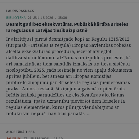
LAURIS RASNAČS
BIBLIOTĒKA
27. JŪLIJS 2026 • 15:30
Desmit gadi bez eksekvatūras. Publiskā kārtība Briseles
Ia regulas un Latvijas tiesību izpratnē
Ir aizritējusi pirmā desmitgade kopš ar Regulu 1215/2012
(turpmāk – Briseles Ia regula) Eiropas Savienības robežās
atcelta eksekvatūras procedūra, iecerot atvieglot
dalībvalstu nolēmumu atzīšanas un izpildes procesus, kā
arī samazināt ar tiem saistītās izmaksas un tiesu sistēmu
noslogotību. 2025. gads iezīmēja ne vien apaļu dokumenta
aprites jubileju, bet atnesa arī Eiropas Komisijas
publicēto ziņojumu par Briseles Ia regulas piemērošanas
praksi. Autora ieskatā, šī ziņojuma gaismā ir piemērots
brīdis kritiski paraudzīties uz eksekvatūras atcelšanas
rezultātiem, īpašu uzmanību pievēršot tiem Briseles Ia
regulas elementiem, kuros pilnīgs viendabīgums ar
nolūku vai nejauši nav ticis panākts. ...
AUGSTĀKĀ TIESA
JAUNUMI
27. JŪLIJS 2026 • 15:10