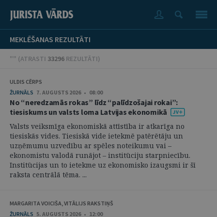
MEKLĒŠANAS REZULTĀTI
"" (
ATRASTI
33296
REZULTĀTI
)
ULDIS CĒRPS
ŽURNĀLS
7. AUGUSTS 2026 • 08:00
No “neredzamās rokas” līdz “palīdzošajai rokai”:
tiesiskums un valsts loma Latvijas ekonomikā
Valsts veiksmīga ekonomiskā attīstība ir atkarīga no
tiesiskās vides. Tiesiskā vide ietekmē patērētāju un
uzņēmumu uzvedību ar spēles noteikumu vai –
ekonomistu valodā runājot – institūciju starpniecību.
Institūcijas un to ietekme uz ekonomisko izaugsmi ir šī
raksta centrālā tēma. ...
MARGARITA VOICIŠA, VITĀLIJS RAKSTIŅŠ
ŽURNĀLS
5. AUGUSTS 2026 • 12:00