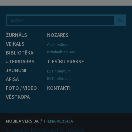
ŽURNĀLS
NOZARES
VEIKALS
Civiltiesības
BIBLIOTĒKA
Krimināltiesības
#TEIRDARBS
TIESĪBU PRAKSE
JAUNUMI
EST nolēmumi
AFIŠA
ECT nolēmumi
FOTO / VIDEO
KONTAKTI
VĒSTKOPA
MOBILĀ VERSIJA /
PILNĀ VERSIJA
© Oficiālais izdevējs Latvijas Vēstnesis