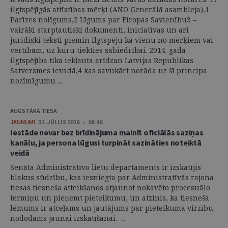
ilgtspējīgās attīstības mērķi (ANO Ģenerālā asambleja),1
Parīzes nolīgums,2 Līgums par Eiropas Savienību3 –
vairāki starptautiski dokumenti, iniciatīvas un arī
juridiski teksti piemin ilgtspēju kā vienu no mērķiem vai
vērtībām, uz kuru tiekties sabiedrībai. 2014. gadā
ilgtspējība tika iekļauta arīdzan Latvijas Republikas
Satversmes ievadā,4 kas savukārt norāda uz šī principa
nozīmīgumu ...
AUGSTĀKĀ TIESA
JAUNUMI
31. JŪLIJS 2026 • 08:46
Iestāde nevar bez brīdinājuma mainīt oficiālās saziņas
kanālu, ja persona lūgusi turpināt sazināties noteiktā
veidā
Senāta Administratīvo lietu departaments ir izskatījis
blakus sūdzību, kas iesniegta par Administratīvās rajona
tiesas tiesneša atteikšanos atjaunot nokavēto procesuālo
termiņu un pieņemt pieteikumu, un atzinis, ka tiesneša
lēmums ir atceļams un jautājums par pieteikuma virzību
nododams jaunai izskatīšanai. ...