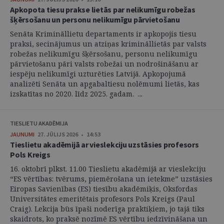
Apkopota tiesu prakse lietās par nelikumīgu robežas
šķērsošanu un personu nelikumīgu pārvietošanu
Senāta Krimināllietu departaments ir apkopojis tiesu
praksi, secinājumus un atziņas krimināllietās par valsts
robežas nelikumīgu šķērsošanu, personu nelikumīgu
pārvietošanu pāri valsts robežai un nodrošināšanu ar
iespēju nelikumīgi uzturēties Latvijā. Apkopojumā
analizēti Senāta un apgabaltiesu nolēmumi lietās, kas
izskatītas no 2020. līdz 2025. gadam. ...
TIESLIETU AKADĒMIJA
JAUNUMI
27. JŪLIJS 2026 • 14:53
Tieslietu akadēmijā ar vieslekciju uzstāsies profesors
Pols Kreigs
16. oktobrī plkst. 11.00 Tieslietu akadēmijā ar vieslekciju
“ES vērtības: tvērums, piemērošana un ietekme” uzstāsies
Eiropas Savienības (ES) tiesību akadēmiķis, Oksfordas
Universitātes emeritētais profesors Pols Kreigs (Paul
Craig). Lekcija būs īpaši noderīga praktiķiem, jo tajā tiks
skaidrots, ko praksē nozīmē ES vērtību iedzīvināšana un