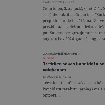
3. AUGUSTS 2023 • 12:27
Ceturtdien, 3. augustā, Centrālā v
sociāldemokrātiskās partijas "Sas
projektu parakstu vākšanai. Satve
prezidenta ievēlēšanu tiešās vēlēša
par Satversmes grozījumu ierosinā
augusta līdz 2024. gada 3. augustam
CENTRĀLĀ VĒLĒŠANU KOMISIJA
JAUNUMI
Trešdien sākas kandidātu sa
vēlēšanām
12. JŪLIJS 2022 • 17:06
Trešdien, 13. jūlijā, sāksies un lī
kandidātu sarakstu iesniegšana 14.
oktobrī. ...