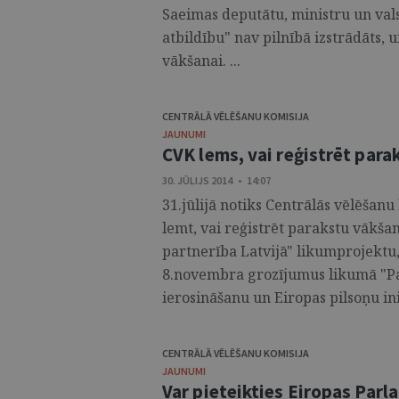
Saeimas deputātu, ministru un val
atbildību" nav pilnībā izstrādāts, 
vākšanai. ...
CENTRĀLĀ VĒLĒŠANU KOMISIJA
JAUNUMI
CVK lems, vai reģistrēt par
30. JŪLIJS 2014 • 14:07
31.jūlijā notiks Centrālās vēlēšan
lemt, vai reģistrēt parakstu vākša
partnerība Latvijā" likumprojektu,
8.novembra grozījumus likumā "Pa
ierosināšanu un Eiropas pilsoņu inic
CENTRĀLĀ VĒLĒŠANU KOMISIJA
JAUNUMI
Var pieteikties Eiropas Par