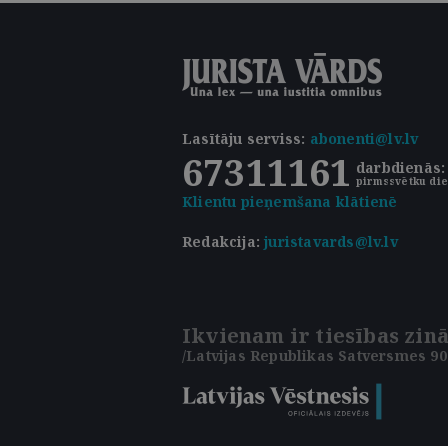
Lasītāju serviss
:
abonenti@lv.lv
67311161
darbdienās: 
pirmssvētku die
Klientu pieņemšana klātienē
Redakcija:
juristavards@lv.lv
Ikvienam ir tiesības zinā
/Latvijas Republikas Satversmes 90.