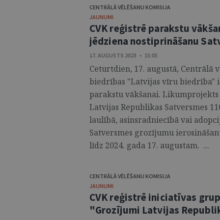
CENTRĀLĀ VĒLĒŠANU KOMISIJA
JAUNUMI
CVK reģistrē parakstu vākša
jēdziena nostiprināšanu Sa
17. AUGUSTS 2023 • 15:05
Ceturtdien, 17. augustā, Centrālā 
biedrības "Latvijas vīru biedrība"
parakstu vākšanai. Likumprojekts
Latvijas Republikas Satversmes 110
laulībā, asinsradniecībā vai adopci
Satversmes grozījumu ierosināšanu
līdz 2024. gada 17. augustam. ...
CENTRĀLĀ VĒLĒŠANU KOMISIJA
JAUNUMI
CVK reģistrē iniciatīvas gru
"Grozījumi Latvijas Republ