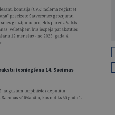
ēlēšanu komisija (CVK) nolēma reģistrēt
kaņa" precizēto Satversmes grozījumu
rsmes grozījumu projekts paredz Valsts
nās. Vēlētājiem būs iespēja parakstīties
šanu 12 mēnešus - no 2023. gada 4.
. ...
rakstu iesniegšana 14. Saeimas
dz 2. augustam turpināsies deputātu
 Saeimas vēlēšanām, kas notiks šā gada 1.