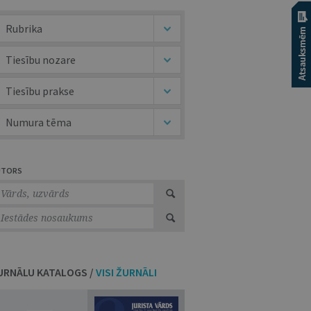
Rubrika
Tiesību nozare
Tiesību prakse
Numura tēma
UTORS
URNĀLU KATALOGS /
VISI ŽURNĀLI