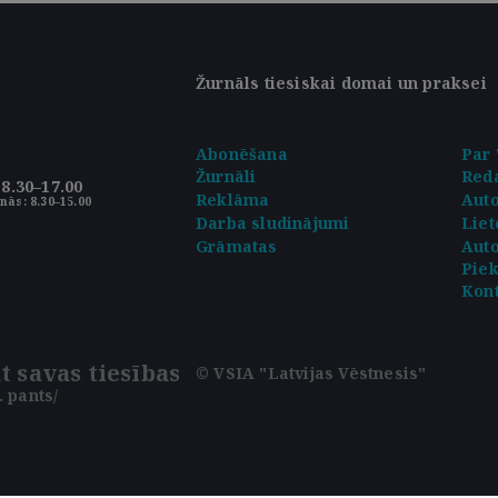
Žurnāls tiesiskai domai un praksei
Abonēšana
Par 
Žurnāli
Reda
8.30–17.00
Reklāma
Aut
nās: 8.30–15.00
Darba sludinājumi
Liet
Grāmatas
Auto
Pie
Kont
t savas tiesības
© VSIA "Latvijas Vēstnesis"
 pants/