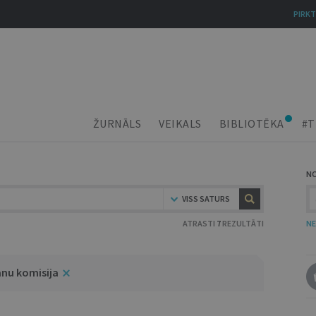
PIRKT
ŽURNĀLS
VEIKALS
BIBLIOTĒKA
#T
N
VISS SATURS
ATRASTI
7
REZULTĀTI
NE
anu komisija