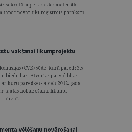
sts sekretāru personisko materiālo
un tāpēc nevar tikt reģistrēts parakstu
akstu vākšanai likumprojektu
u komisijas (CVK) sēde, kurā paredzēts
nai biedrības "Atvērtās pārvaldības
 ar kuru paredzēts atcelt 2012.gada
r tautas nobalsošanu, likumu
iatīvu". ...
lamenta vēlēšanu novērošanai