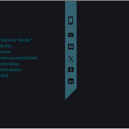
"Jurista Vārdu"
kcija
oriem
ošanas noteikumi
rtiesības
kļūstamība
akti