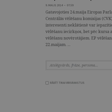
9. MAIJS 2014 • 07:59
Gatavojoties 24.maija Eiropas Par
Centrālās vēlēšanu komisijas (CVK) 
interesenti neklātienē var iepazīti
vēlēšanu iecirkņos, bet pēc kursa 
vēlēšanu novērotājiem. EP vēlēšanu
22.maijam. ...
RĀDĪT TIKAI VIRSRAKSTUS