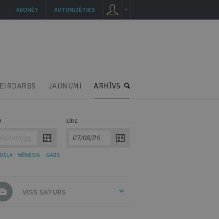
ABONĒT
AUTORIZĒTIES
EIRDARBS
JAUNUMI
ARHĪVS
O
LĪDZ
DĒĻA
/
MĒNESIS
/
GADS
VISS SATURS