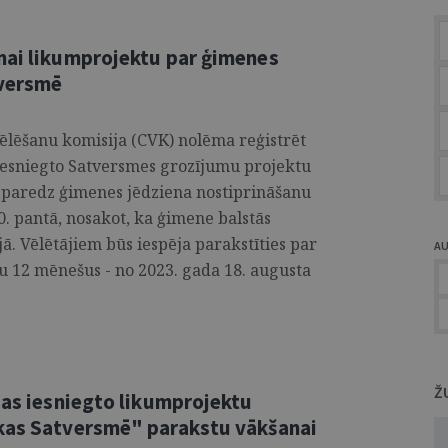
nai likumprojektu par ģimenes
tversmē
vēlēšanu komisija (CVK) nolēma reģistrēt
 iesniegto Satversmes grozījumu projektu
 paredz ģimenes jēdziena nostiprināšanu
. pantā, nosakot, ka ģimene balstās
jā. Vēlētājiem būs iespēja parakstīties par
A
 12 mēnešus - no 2023. gada 18. augusta
Ž
pas iesniegto likumprojektu
ikas Satversmē" parakstu vākšanai