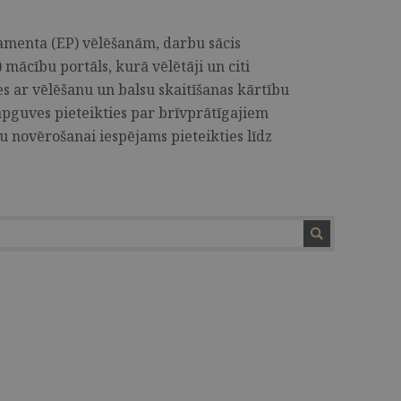
lamenta (EP) vēlēšanām, darbu sācis
mācību portāls, kurā vēlētāji un citi
es ar vēlēšanu un balsu skaitīšanas kārtību
apguves pieteikties par brīvprātīgajiem
 novērošanai iespējams pieteikties līdz