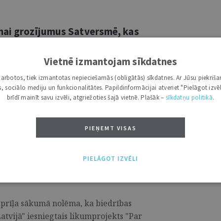
nai grozījumus Satversmē, kas
mo parakstu skaitu likumu un
āšanai
Vietnē izmantojam sīkdatnes
i darbotos, tiek izmantotas nepieciešamās (obligātās) sīkdatnes. Ar Jūsu piekriša
irmdien, 24. janvārī, reģistrēja parakstu
kas, sociālo mediju un funkcionalitātes. Papildinformācijai atveriet "Pielāgot izvēl
ības "Brīvību tautai" - iesniegto
brīdī mainīt savu izvēli, atgriežoties šajā vietnē. Plašāk –
sīkdatņu politikā
.
Republikas Satversmē". ...
PIEŅEMT VISAS
PIELĀGOT IZVĒLI
šanai likumprojektu par valsts
ldību
1
aprīļa sākumā nolēma, ka biedrības
atvijā" iesniegtais likumprojekts "Par