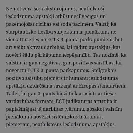
Ņemot vērā šos raksturojumus, neatbilstoši
ieslodzījuma apstākļi atbilst necilvēcīgas un
pazemojošas rīcības vai soda pazīmēm. Valstij kā
starptautisko tiesību subjektam ir pienākums ne
vien atturēties no ECTK 3. panta pārkāpumiem, bet
arī veikt aktīvas darbības, lai radītu apstākļus, kas
novērš šādu pārkāpumu iespējamību. Tas nozīmē, ka
valstīm ir gan negatīvas, gan pozitīvas saistības, lai
novērstu ECTK 3. panta pārkāpumus. Spilgtākais
pozitīvo saistību piemērs ir humānu ieslodzījuma
apstākļu uzturēšana saskaņā ar Eiropas standartiem.
Tādēļ, lai gan 3. pants bieži tiek asociēts ar tiešas
vardarbības formām, ECT judikatūras attīstība ir
paplašinājusi tā darbības tvērumu, nosakot valstīm
pienākumu novērst sistēmiskus trūkumus,
piemēram, neatbilstošus ieslodzījuma apstākļus.