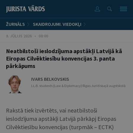
ŽURNĀLS
SKAIDROJUMI. VIEDOKĻI
8. JŪLIJS 2026 • 08:00
Neatbilstoši ieslodzījuma apstākļi Latvijā kā
Eiropas Cilvēktiesību konvencijas 3. panta
pārkāpums
IVARS BELKOVSKIS
LL.B. students (Law & Diplomacy) Rīgas Juridiskajā augstskolā
Rakstā tiek izvērtēts, vai neatbilstoši
ieslodzījuma apstākļi Latvijā pārkāpj Eiropas
Cilvēktiesību konvencijas (turpmāk – ECTK)