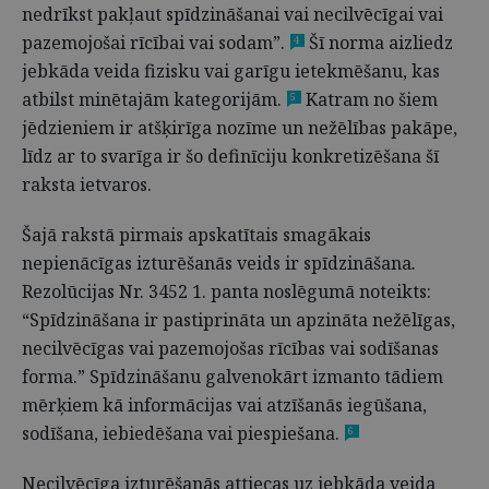
nedrīkst pakļaut spīdzināšanai vai necilvēcīgai vai
pazemojošai rīcībai vai sodam”.
Šī norma aizliedz
4
jebkāda veida fizisku vai garīgu ietekmēšanu, kas
atbilst minētajām kategorijām.
Katram no šiem
5
jēdzieniem ir atšķirīga nozīme un nežēlības pakāpe,
līdz ar to svarīga ir šo definīciju konkretizēšana šī
raksta ietvaros.
Šajā rakstā pirmais apskatītais smagākais
nepienācīgas izturēšanās veids ir
spīdzināšana
.
Rezolūcijas Nr. 3452 1. panta noslēgumā noteikts:
“Spīdzināšana ir pastiprināta un apzināta nežēlīgas,
necilvēcīgas vai pazemojošas rīcības vai sodīšanas
forma.” Spīdzināšanu galvenokārt izmanto tādiem
mērķiem kā informācijas vai atzīšanās iegūšana,
sodīšana, iebiedēšana vai piespiešana.
6
Necilvēcīga izturēšanās attiecas uz jebkāda veida