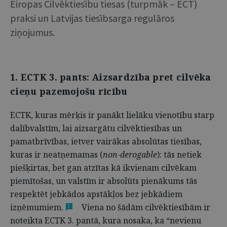
Eiropas Cilvēktiesību tiesas (turpmāk – ECT)
praksi un Latvijas tiesībsarga regulāros
ziņojumus.
1. ECTK 3. pants: Aizsardzība pret cilvēka
cieņu pazemojošu rīcību
ECTK, kuras mērķis ir panākt lielāku vienotību starp
dalībvalstīm, lai aizsargātu cilvēktiesības un
pamatbrīvības, ietver vairākas absolūtas tiesības,
kuras ir neatņemamas
(
non-derogable
): tās netiek
piešķirtas, bet gan atzītas kā ikvienam cilvēkam
piemītošas, un valstīm ir absolūts pienākums tās
respektēt jebkādos apstākļos bez jebkādiem
izņēmumiem.
Viena no šādām cilvēktiesībām ir
3
noteikta ECTK 3. pantā, kura nosaka, ka “nevienu