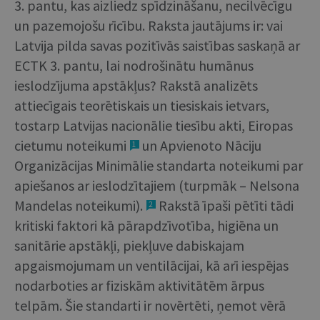
3. pantu, kas aizliedz spīdzināšanu, necilvēcīgu
un pazemojošu rīcību. Raksta jautājums ir: vai
Latvija pilda savas pozitīvās saistības saskaņā ar
ECTK 3. pantu, lai nodrošinātu humānus
ieslodzījuma apstākļus? Rakstā analizēts
attiecīgais teorētiskais un tiesiskais ietvars,
tostarp Latvijas nacionālie tiesību akti, Eiropas
cietumu noteikumi
un Apvienoto Nāciju
1
Organizācijas Minimālie standarta noteikumi par
apiešanos ar ieslodzītajiem (turpmāk – Nelsona
Mandelas noteikumi).
Rakstā īpaši pētīti tādi
2
kritiski faktori kā pārapdzīvotība, higiēna un
sanitārie apstākļi, piekļuve dabiskajam
apgaismojumam un ventilācijai, kā arī iespējas
nodarboties ar fiziskām aktivitātēm ārpus
telpām. Šie standarti ir novērtēti, ņemot vērā