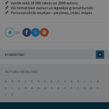
Vairāk nekā 18 000 rakstu un 2000 autoru
Visi tematiskie numuri un ikgadējie grāmatžurnāli
Personalizētās iespējas – piezīmes, citāti, mapes
10
KOMENTĀRI
AUTORU KATALOGS
A
Ā
B
C
Č
D
E
Ē
F
G
Ģ
H
I
J
K
Ķ
L
Ļ
M
N
Ņ
O
P
R
S
Š
T
U
Ū
V
Z
Ž