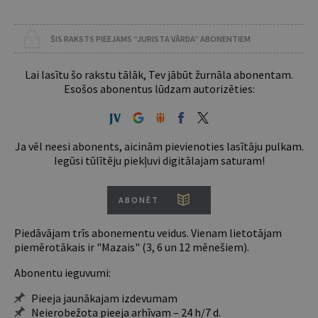
ŠIS RAKSTS PIEEJAMS “JURISTA VĀRDA” ABONENTIEM
Lai lasītu šo rakstu tālāk, Tev jābūt žurnāla abonentam.
Esošos abonentus lūdzam autorizēties:
Ja vēl neesi abonents, aicinām pievienoties lasītāju pulkam.
Iegūsi tūlītēju piekļuvi digitālajam saturam!
ABONĒT
Piedāvājam trīs abonementu veidus. Vienam lietotājam
piemērotākais ir "Mazais" (3, 6 un 12 mēnešiem).
Abonentu ieguvumi:
Pieeja jaunākajam izdevumam
Neierobežota pieeja arhīvam – 24 h/7 d.