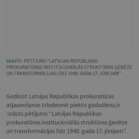
SKATĪT:
PĒTĪJUMS “LATVIJAS REPUBLIKAS
PROKURATŪRAS INSTITUCIONĀLĀS STRUKTŪRAS ĢENĒZE
UN TRANSFORMĀCIJAS LĪDZ 1940. GADA 17. JŪNIJAM”
Godinot Latvijas Republikas prokuratūras
atjaunošanas trīsdesmit piekto gadadienu,ir
izdots pētījums “Latvijas Republikas
prokuratūras institucionālās struktūras ģenēze
un transformācijas līdz 1940. gada 17. jūnijam”.