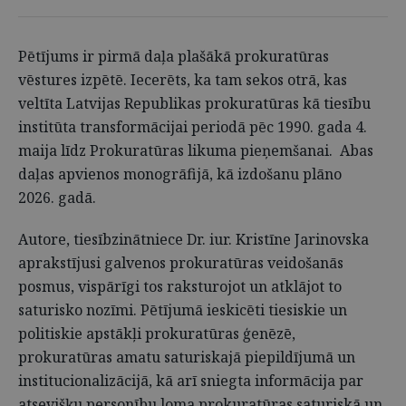
Pētījums ir pirmā daļa plašākā prokuratūras
vēstures izpētē. Iecerēts, ka tam sekos otrā, kas
veltīta Latvijas Republikas prokuratūras kā tiesību
institūta transformācijai periodā pēc 1990. gada 4.
maija līdz Prokuratūras likuma pieņemšanai. Abas
daļas apvienos monogrāfijā, kā izdošanu plāno
2026. gadā.
Autore, tiesībzinātniece Dr. iur. Kristīne Jarinovska
aprakstījusi galvenos prokuratūras veidošanās
posmus, vispārīgi tos raksturojot un atklājot to
saturisko nozīmi. Pētījumā ieskicēti tiesiskie un
politiskie apstākļi prokuratūras ģenēzē,
prokuratūras amatu saturiskajā piepildījumā un
institucionalizācijā, kā arī sniegta informācija par
atsevišķu personību loma prokuratūras saturiskā un