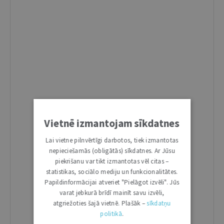
Vietnē izmantojam sīkdatnes
Lai vietne pilnvērtīgi darbotos, tiek izmantotas
nepieciešamās (obligātās) sīkdatnes. Ar Jūsu
piekrišanu var tikt izmantotas vēl citas –
statistikas, sociālo mediju un funkcionalitātes.
Papildinformācijai atveriet "Pielāgot izvēli". Jūs
varat jebkurā brīdī mainīt savu izvēli,
atgriežoties šajā vietnē. Plašāk –
sīkdatņu
politikā
.