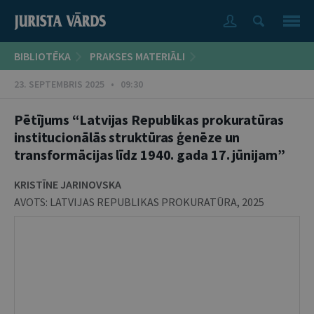
BIBLIOTĒKA
PRAKSES MATERIĀLI
23. SEPTEMBRIS 2025 • 09:30
Pētījums “Latvijas Republikas prokuratūras
institucionālās struktūras ģenēze un
transformācijas līdz 1940. gada 17. jūnijam”
KRISTĪNE JARINOVSKA
AVOTS:
LATVIJAS REPUBLIKAS PROKURATŪRA
,
2025