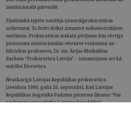
institucionālā pārveidē.
Zinātniskā izpēte noritēja Ģenerālprokuratūras
uzdevumā. To brīvi drīkst izmantot nekomerciāliem
mērķiem. Prokuratūras ieskatā pētījums būs vērtīgs
pienesums institucionālās vēstures veidošanā un –
līdztekus profesores, Dr. iur. Ārijas Meikališas
darbam “Prokuratūra Latvijā” – izmantojams arī kā
mācību literatūra.
Neatkarīgā Latvijas Republikas prokuratūra
izveidota 1990. gada 26. septembrī, kad Latvijas
Republikas Augstākā Padome pieņēma likumu “Par
prokurora uzraudzību Latvijas Republikā”.
2