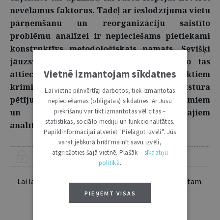
nevēlamus faktorus. Tādēļ ar ieslodzījuma vietu
pārņemšanu un reorganizāciju saistīto
problēmu analīzei ir nepieciešams pietiekami
konstruktīvs metodoloģiskais pamats. Sevišķi
jāuzsver jautājums par objektivitāti, jo tas
Vietnē izmantojam sīkdatnes
attiecas ne vien uz profesionālā līmenī veiktiem
kriminoloģiska vai socioloģiska rakstura
Lai vietne pilnvērtīgi darbotos, tiek izmantotas
pētījumiem, bet arī uz atsevišķiem pētījumiem
nepieciešamās (obligātās) sīkdatnes. Ar Jūsu
piekrišanu var tikt izmantotas vēl citas –
un plašsaziņas līdzekļos izteiktajiem
statistikas, sociālo mediju un funkcionalitātes.
analītiskajiem viedokļiem.
Papildinformācijai atveriet "Pielāgot izvēli". Jūs
varat jebkurā brīdī mainīt savu izvēli,
atgriežoties šajā vietnē. Plašāk –
sīkdatņu
ŠIS RAKSTS PIEEJAMS “JURISTA VĀRDA” ABONENTIEM
politikā
.
Lai lasītu šo rakstu tālāk, Tev jābūt žurnāla abonentam.
Esošos abonentus lūdzam autorizēties:
PIEŅEMT VISAS