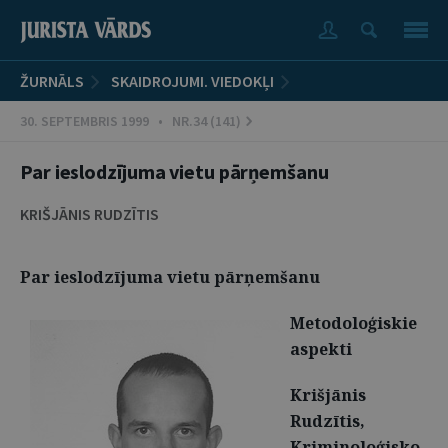
ŽURNĀLS
SKAIDROJUMI. VIEDOKĻI
30. SEPTEMBRIS 1999 • NR.34 (141)
Par ieslodzījuma vietu pārņemšanu
KRIŠJĀNIS RUDZĪTIS
Par ieslodzījuma vietu pārņemšanu
Metodoloģiskie
aspekti
Krišjānis
Rudzītis,
Kriminoloģisko