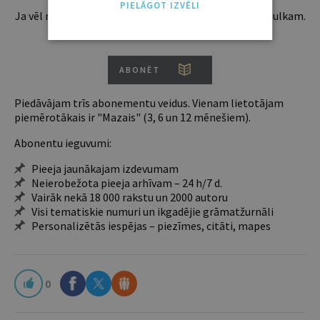
PIELĀGOT IZVĒLI
Ja vēl neesi abonents, aicinām pievienoties lasītāju pulkam.
Iegūsi tūlītēju piekļuvi digitālajam saturam!
ABONĒT
Piedāvājam trīs abonementu veidus. Vienam lietotājam
piemērotākais ir "Mazais" (3, 6 un 12 mēnešiem).
Abonentu ieguvumi:
Pieeja jaunākajam izdevumam
Neierobežota pieeja arhīvam – 24 h/7 d.
Vairāk nekā 18 000 rakstu un 2000 autoru
Visi tematiskie numuri un ikgadējie grāmatžurnāli
Personalizētās iespējas – piezīmes, citāti, mapes
0