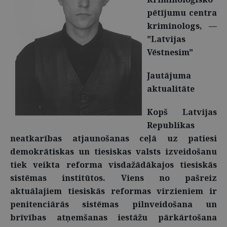
pētījumu centra
kriminologs, —
"Latvijas
Vēstnesim"
Jautājuma
aktualitāte
Kopš Latvijas
Republikas
neatkarības atjaunošanas ceļā uz patiesi
demokrātiskas un tiesiskas valsts izveidošanu
tiek veikta reforma visdažādākajos tiesiskās
sistēmas institūtos. Viens no pašreiz
aktuālajiem tiesiskās reformas virzieniem ir
penitenciārās sistēmas pilnveidošana un
brīvības atņemšanas iestāžu pārkārtošana