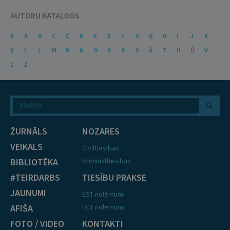
AUTORU KATALOGS
A
Ā
B
C
Č
D
E
Ē
F
G
Ģ
H
I
J
K
Ķ
L
Ļ
M
N
Ņ
O
P
R
S
Š
T
U
Ū
V
Z
Ž
ŽURNĀLS
NOZARES
VEIKALS
Civiltiesības
BIBLIOTĒKA
Krimināltiesības
#TEIRDARBS
TIESĪBU PRAKSE
JAUNUMI
EST nolēmumi
AFIŠA
ECT nolēmumi
FOTO / VIDEO
KONTAKTI