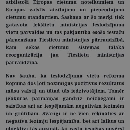
atbilstoši Eiropas cietumu noteikumiem un
Eiropas valstīs atzītajiem un pieņemtajiem
cietumu standartiem. Saskaņā ar šo mērķi tiek
gatavota Iekšlietu ministrijas Ieslodzījuma
vietu pārvaldes un tās pakļautībā esošo iestāžu
pārņemšana Tieslietu ministrijas pārraudzībā,
kam sekos cietumu sistēmas tālākā
reorganizācija jau Tieslietu ministrijas
pārraudzībā.
Nav šaubu, ka ieslodzījuma vietu reforma
kopumā dos ļoti nozīmīgus pozitīvus rezultātus
mūsu valstij un tātad tās iedzīvotājiem. Tomēr
jebkuras pārmaiņas gandrīz neizbēgami ir
saistītas arī ar iespējamām negatīvām iezīmēm
un grūtībām. Svarīgi ir ne vien rēķināties ar
negatīvu iezīmju iespējamību, bet arī laikus un
objektīvi tās apzināt, lai rastu iespējas novērst