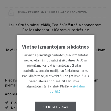
ŠIS RAKSTS PIEEJAMS “JURISTA VĀRDA” ABONENTIEM
Lai lasītu šo rakstu tālāk, Tev jābūt žurnāla abonentam.
Esošos abonentus lūdzam autorizēties:
Vietnē izmantojam sīkdatnes
Ja vēl neesi abonents, aicinām pievienoties lasītāju pulkam.
Iegūsi tūlītēju piekļuvi digitālajam saturam!
Lai vietne pilnvērtīgi darbotos, tiek izmantotas
nepieciešamās (obligātās) sīkdatnes. Ar Jūsu
piekrišanu var tikt izmantotas vēl citas –
ABONĒT
statistikas, sociālo mediju un funkcionalitātes.
Papildinformācijai atveriet "Pielāgot izvēli". Jūs
Piedāvājam trīs abonementu veidus. Vienam lietotājam
varat jebkurā brīdī mainīt savu izvēli,
piemērotākais ir "Mazais" (3, 6 un 12 mēnešiem).
atgriežoties šajā vietnē. Plašāk –
sīkdatņu
politikā
.
Abonentu ieguvumi:
Pieeja jaunākajam izdevumam
PIEŅEMT VISAS
Neierobežota pieeja arhīvam – 24 h/7 d.