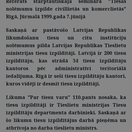
Referāts starptautiskajā seminārā "Tiesas
nolēmumu izpilde civillietās un komerclietās"
Rīgā, Jūrmalā 1999.gada 7.jūnijā
Saskaņā ar pastāvošo Latvijas Republikas
likumdošanu tiesu un citu institūciju
nolēmumus pilda Latvijas Republikas Tieslietu
ministrijas tiesu izpildītāji. Latvijā ir 200 tiesu
izpildītāju, kas strādā 34 tiesu izpildītāju
kantoros pēc administratīvi teritoriālā
iedalījuma. Rīgā ir seši tiesu izpildītāju kantori,
kuros vidēji ir desmit tiesu izpildītāji.
Likuma "Par tiesu varu" 110.pants nosaka, ka
tiesu izpildītāji ir Tieslietu ministrijas Tiesu
izpildītāju departmenta darbinieki. Saskaņā ar
šo likumu tiesu izpildītājus darbā pieņēma un
atbrīvoja no darba tieslietu ministrs.