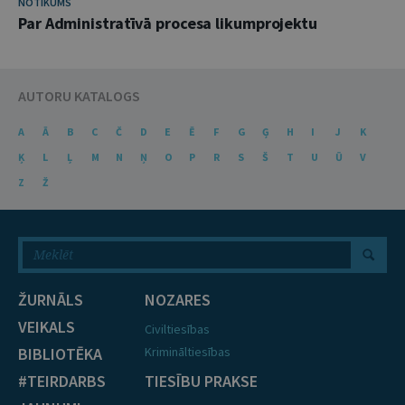
NOTIKUMS
Par Administratīvā procesa likumprojektu
AUTORU KATALOGS
A
Ā
B
C
Č
D
E
Ē
F
G
Ģ
H
I
J
K
Ķ
L
Ļ
M
N
Ņ
O
P
R
S
Š
T
U
Ū
V
Z
Ž
ŽURNĀLS
NOZARES
VEIKALS
Civiltiesības
BIBLIOTĒKA
Krimināltiesības
#TEIRDARBS
TIESĪBU PRAKSE