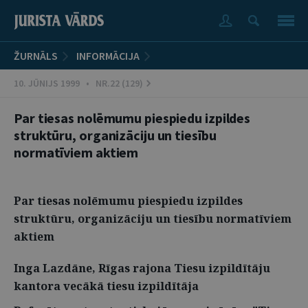
ŽURNĀLS
INFORMĀCIJA
10. JŪNIJS 1999 • NR.22 (129)
Par tiesas nolēmumu piespiedu izpildes
struktūru, organizāciju un tiesību
normatīviem aktiem
Par tiesas nolēmumu piespiedu izpildes
struktūru, organizāciju un tiesību normatīviem
aktiem
Inga Lazdāne, Rīgas rajona Tiesu izpildītāju
kantora vecākā tiesu izpildītāja