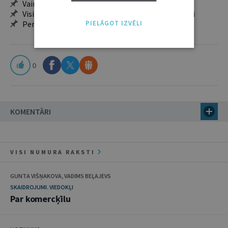
Vairāk nekā 18 000 rakstu un 2000 autoru
Visi tematiskie numuri un ikgadējie grāmatžurnāli
PIELĀGOT IZVĒLI
Personalizētās iespējas – piezīmes, citāti, mapes
0
KOMENTĀRI
VISI NUMURA RAKSTI
GUNTA VIŠŅAKOVA, VADIMS BEĻAJEVS
SKAIDROJUMI. VIEDOKĻI
Par komercķīlu