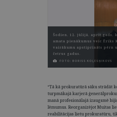
Šodien, 12. jūlijā, aprit gads
amata pienākumus veic Ēriks K
vairākumu apstiprināts pērn 
četrus gadus.
FOTO: BORISS KOĻESŅIKOVS
“Tā kā prokuratūrā sāku strādāt ko
turpmākajā karjerā ģenerālprokuro
manā profesionālajā izaugsmē bijis
lēmumus. Reorganizējot Muitas li
reabilitācijas lietu prokuratūru, t