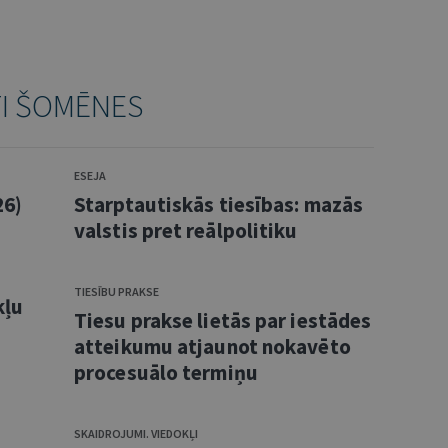
TI ŠOMĒNES
ESEJA
26)
Starptautiskās tiesības: mazās
valstis pret reālpolitiku
TIESĪBU PRAKSE
kļu
Tiesu prakse lietās par iestādes
atteikumu atjaunot nokavēto
procesuālo termiņu
SKAIDROJUMI. VIEDOKĻI