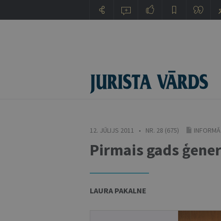
12. JŪLIJS 2011 • NR. 28 (675)
INFORMĀ
Pirmais gads ģene
LAURA PAKALNE