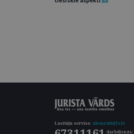
tiesiskie aspekti
4
Lasītāju serviss
:
abonenti@lv.lv
67311161
darbdienās: 