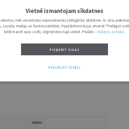
muriem.
Vietnē izmantojam sīkdatnes
Laura Pakalne,
Ģenerālprokuratūras preses sekretāre
i darbotos, tiek izmantotas nepieciešamās (obligātās) sīkdatnes. Ar Jūsu piekriša
kas, sociālo mediju un funkcionalitātes. Papildinformācijai atveriet "Pielāgot izvēl
brīdī mainīt savu izvēli, atgriežoties šajā vietnē. Plašāk –
sīkdatņu politikā
.
PIEŅEMT VISAS
DRUKĀT
PIELĀGOT IZVĒLI
VĀRDS