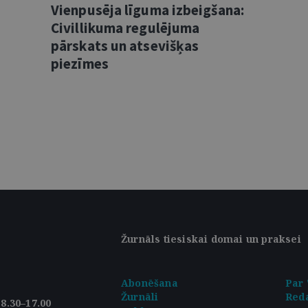
Vienpusēja līguma izbeigšana:
Civillikuma regulējuma
pārskats un atsevišķas
piezīmes
Žurnāls tiesiskai domai un praksei
Abonēšana
Par 
Žurnāli
Reda
8.30–17.00