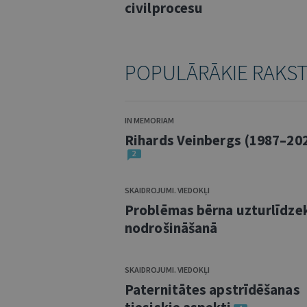
civilprocesu
POPULĀRĀKIE RAKS
IN MEMORIAM
Rihards Veinbergs (1987–20
2
SKAIDROJUMI. VIEDOKĻI
Problēmas bērna uzturlīdze
nodrošināšanā
SKAIDROJUMI. VIEDOKĻI
Paternitātes apstrīdēšanas