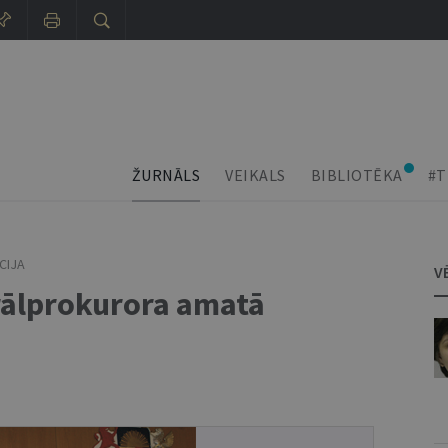
ŽURNĀLS
VEIKALS
BIBLIOTĒKA
#T
CIJA
V
rālprokurora amatā