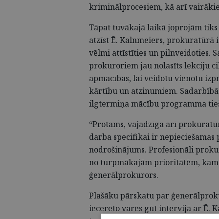
kriminālprocesiem, kā arī vairā
Tāpat tuvākajā laikā joprojām tiks
atzīst Ē. Kalnmeiers, prokuratūrā i
vēlmi attīstīties un pilnveidoties. 
prokuroriem jau nolasīts lekciju c
apmācības, lai veidotu vienotu izp
kārtību un atzinumiem. Sadarbībā 
ilgtermiņa mācību programma tie
“Protams, vajadzīga arī prokuratūr
darba specifikai ir nepieciešamas 
nodrošinājums. Profesionāli prokur
no turpmākajām prioritātēm, kam p
ģenerālprokurors.
Plašāku pārskatu par ģenerālprok
iecerēto varēs gūt intervijā ar Ē. 