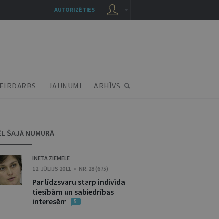
AUTORIZĒTIES
EIRDARBS
JAUNUMI
ARHĪVS
ĒL ŠAJĀ NUMURĀ
INETA ZIEMELE
12. JŪLIJS 2011 • NR. 28 (675)
Par līdzsvaru starp indivīda
tiesībām un sabiedrības
interesēm
5