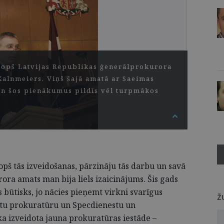
, kopš Latvijas Republikas ģenerālprokurora
alnmeiers. Viņš šajā amatā ar Saeimas
un šos pienākumus pildīs vēl turpmākos
pš tās izveidošanas, pārzināju tās darbu un savā
ra amats man bija liels izaicinājums. Šis gads
 būtisks, jo nācies pieņemt virkni svarīgus
Ž
etu prokuratūru un Specdienestu un
ika izveidota jauna prokuratūras iestāde –