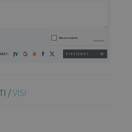
NĀKT:
PIEVIENOT
TI /
VISI