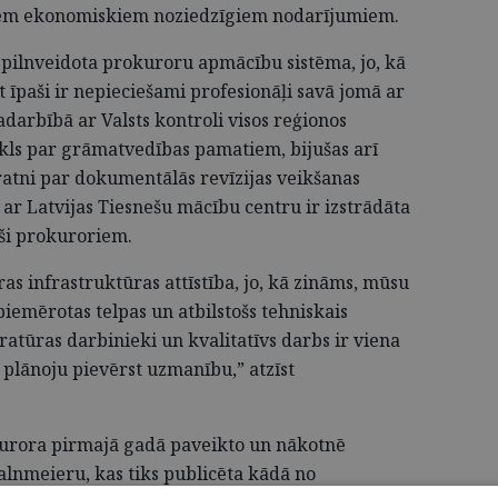
kiem ekonomiskiem noziedzīgiem nodarījumiem.
 pilnveidota prokuroru apmācību sistēma, jo, kā
t īpaši ir nepieciešami profesionāļi savā jomā ar
Sadarbībā ar Valsts kontroli visos reģionos
ikls par grāmatvedības pamatiem, bijušas arī
ratni par dokumentālās revīzijas veikšanas
ar Latvijas Tiesnešu mācību centru ir izstrādāta
ši prokuroriem.
as infrastruktūras attīstība, jo, kā zināms, mūsu
piemērotas telpas un atbilstošs tehniskais
atūras darbinieki un kvalitatīvs darbs ir viena
lānoju pievērst uzmanību,” atzīst
urora pirmajā gadā paveikto un nākotnē
Kalnmeieru, kas tiks publicēta kādā no