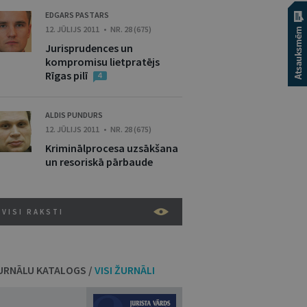
EDGARS PASTARS
12. JŪLIJS 2011 • NR. 28 (675)
Jurisprudences un
kompromisu lietpratējs
Rīgas pilī
4
ALDIS PUNDURS
12. JŪLIJS 2011 • NR. 28 (675)
Kriminālprocesa uzsākšana
un resoriskā pārbaude
VISI RAKSTI
URNĀLU KATALOGS /
VISI ŽURNĀLI