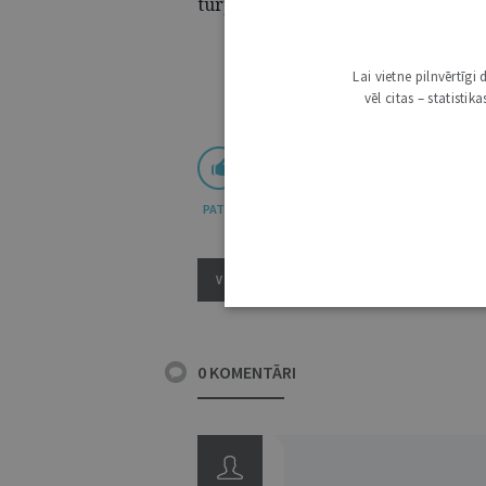
turpmākajiem “Jurista Vārda” nu
Lai vietne pilnvērtīg
vēl citas – statisti
PATĪK
VISI ŽURNĀLA RAKSTI
0 KOMENTĀRI