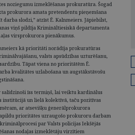
ites noziegumu izmeklēšanas prokuratūra. Šogad
kta
prokurora amata pretendentu pieņemšana
 darba slodzi,” atzīst Ē. Kalnmeiers. Jāpiebilst,
nas viņš pildīja Krimināltiesiskā departamenta
daļas virsprokurora pienākumus.
lnmeiers kā prioritāti norādīja prokuratūras
riminālvajāšanu, valsts apsūdzības uzturēšanu,
zsardzību. Tāpat viena no prioritātēm Ē.
arba kvalitātes uzlabošana un augstākstāvošu
gstināšana.
 salīdzinoši īss termiņš, lai veiktu kardinālus
institūcijā un lielā kolektīvā, taču pozitīvas
iemēram, ar atsevišķu ģenerālprokurora
papildu prioritātes uzraugošo prokuroru darbam
 kriminālprocesi par Valsts policijas Iekšējās
ēšanas nodaļas izmeklētāju virzītiem