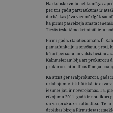
Narkotisko vielu nelikumīgas apr
pēc trīs gadu pārtraukuma ir atsā
darbā, kas ļāva vienmērīgāk sadalīt
ka pirms pašreizējā amata ieņemša
Tiesās izskatāmo krimināllietu no
Pirms gada, stājoties amatā, Ē. Ka
pamatfunkciju īstenošanu, proti, k
kā arī personu un valsts tiesību ai
Kalnmeieram bija arī prokuroru d
prokuroru atbildības līmeņa paau
Kā atzīst ģenerālprokurors, gads ir
uzlabojumus tik būtiskā tiesu varas 
iezīmes jau ir novērojamas. Tā, p
rīkojumu 2011. gadā ir noteiktas 
un virsprokurora atbildībai. Tie ir
drošības biroja Pirmstiesas izmekl