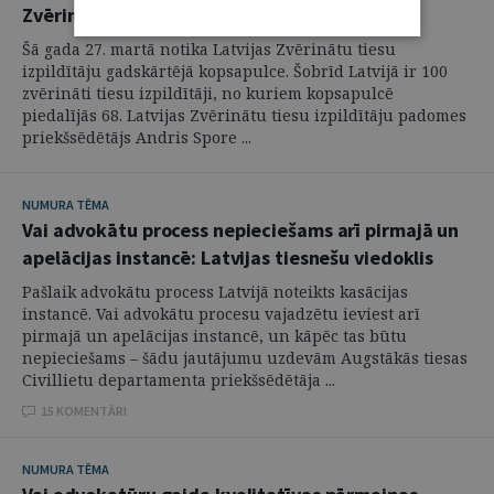
Zvērināti tiesu izpildītāji tiekas kopsapulcē
Šā gada 27. martā notika Latvijas Zvērinātu tiesu
izpildītāju gadskārtējā kopsapulce. Šobrīd Latvijā ir 100
zvērināti tiesu izpildītāji, no kuriem kopsapulcē
piedalījās 68. Latvijas Zvērinātu tiesu izpildītāju padomes
priekšsēdētājs Andris Spore ...
NUMURA TĒMA
Vai advokātu process nepieciešams arī pirmajā un
apelācijas instancē: Latvijas tiesnešu viedoklis
Pašlaik advokātu process Latvijā noteikts kasācijas
instancē. Vai advokātu procesu vajadzētu ieviest arī
pirmajā un apelācijas instancē, un kāpēc tas būtu
nepieciešams – šādu jautājumu uzdevām Augstākās tiesas
Civillietu departamenta priekšsēdētāja ...
15 KOMENTĀRI
NUMURA TĒMA