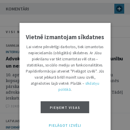
KOMENTĀRI
VISI NUMURA RAKSTI
Vietnē izmantojam sīkdatnes
SANNIJA MATULE
Lai vietne pilnvērtīgi darbotos, tiek izmantotas
INTERVIJA
nepieciešamās (obligātās) sīkdatnes. Ar Jūsu
Advokātu padome: mīts par advokātu vīzdegunību
piekrišanu var tikt izmantotas vēl citas –
un nesodāmību ir pārspīlēts
statistikas, sociālo mediju un funkcionalitātes.
Papildinformācijai atveriet "Pielāgot izvēli". Jūs
10. aprīlī, notiks ikgadējā Latvijas zvērināto advokātu
varat jebkurā brīdī mainīt savu izvēli,
kopsapulce. Tajā tradicionāli faktos un skaitļos izskanēs
atgriežoties šajā vietnē. Plašāk –
sīkdatņu
pārskata ziņojumi par aizvadītā gada darbu un
politikā
.
advokatūrai būtiskiem konceptuāliem jautājumiem. Tādēļ
ieskatu zvērinātu advokātu ...
32 KOMENTĀRI
PIEŅEMT VISAS
LATVIJAS ZVĒRINĀTU TIESU IZPILDĪTĀJU PADOME
PIELĀGOT IZVĒLI
INFORMĀCIJA