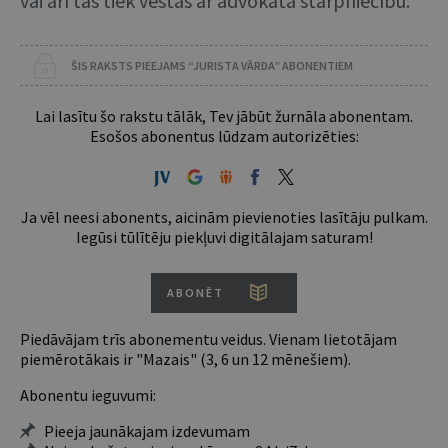
vai arī tās tiek vestas ar advokāta starpniecību.
ŠIS RAKSTS PIEEJAMS “JURISTA VĀRDA” ABONENTIEM
Lai lasītu šo rakstu tālāk, Tev jābūt žurnāla abonentam.
Esošos abonentus lūdzam autorizēties:
Ja vēl neesi abonents, aicinām pievienoties lasītāju pulkam.
Iegūsi tūlītēju piekļuvi digitālajam saturam!
ABONĒT
Piedāvājam trīs abonementu veidus. Vienam lietotājam
piemērotākais ir "Mazais" (3, 6 un 12 mēnešiem).
Abonentu ieguvumi:
Pieeja jaunākajam izdevumam