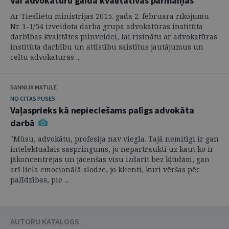
Vai advokatūru gaida kvalitatīvas pārmaiņas
Ar Tieslietu ministrijas 2015. gada 2. februāra rīkojumu
Nr. 1-1/54 izveidota darba grupa advokatūras institūta
darbības kvalitātes pilnveidei, lai risinātu ar advokatūras
institūta darbību un attīstību saistītus jautājumus un
celtu advokatūras ...
SANNIJA MATULE
NO CITAS PUSES
Vaļasprieks kā nepieciešams palīgs advokāta
darbā
"Mūsu, advokātu, profesija nav viegla. Tajā nemitīgi ir gan
intelektuālais saspringums, jo nepārtraukti uz kaut ko ir
jākoncentrējas un jācenšas visu izdarīt bez kļūdām, gan
arī liela emocionālā slodze, jo klienti, kuri vēršas pēc
palīdzības, pie ...
AUTORU KATALOGS