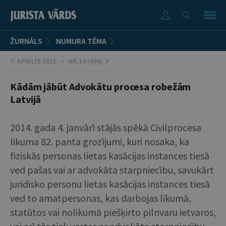
ŽURNĀLS
NUMURA TĒMA
7. APRĪLIS 2015 • NR.14 (866)
Kādām jābūt Advokātu procesa robežām
Latvijā
2014. gada 4. janvārī stājās spēkā Civilprocesa
likuma 82. panta grozījumi, kuri nosaka, ka
fiziskās personas lietas kasācijas instances tiesā
ved pašas vai ar advokāta starpniecību, savukārt
juridisko personu lietas kasācijas instances tiesā
ved to amatpersonas, kas darbojas likumā,
statūtos vai nolikumā piešķirto pilnvaru ietvaros,