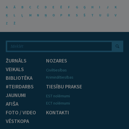
A
Ā
B
C
Č
D
E
Ē
F
G
Ģ
H
I
J
K
Ķ
L
Ļ
M
N
Ņ
O
P
R
S
Š
T
U
Ū
V
Z
Ž
ŽURNĀLS
NOZARES
VEIKALS
Civiltiesības
BIBLIOTĒKA
Krimināltiesības
#TEIRDARBS
TIESĪBU PRAKSE
JAUNUMI
EST nolēmumi
AFIŠA
ECT nolēmumi
FOTO / VIDEO
KONTAKTI
VĒSTKOPA