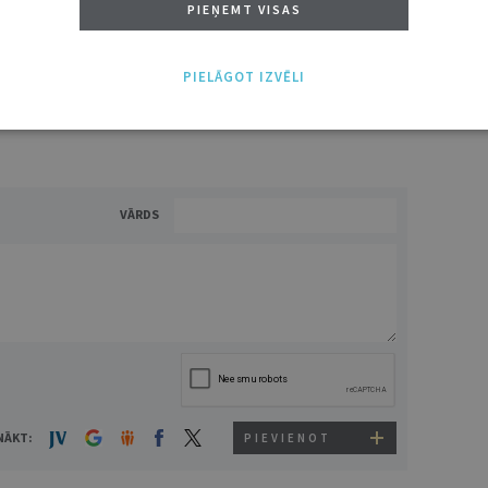
PIEŅEMT VISAS
ĪS IESPĒJAS TAVAI IZVĒLEI: MAZAIS, VIDĒJAIS UN LIELAIS ABONEMENTS!
PIELĀGOT IZVĒLI
VĀRDS
NĀKT:
PIEVIENOT