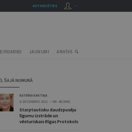
AUTORIZĒTIES
EIRDARBS
JAUNUMI
ARHĪVS
ĒL ŠAJĀ NUMURĀ
KATRĪNA KAKTIŅA
8. DECEMBRIS 2015 • NR. 48 (900)
Starptautisku daudzpusēju
līgumu izstrāde un
vēsturiskais Rīgas Protokols