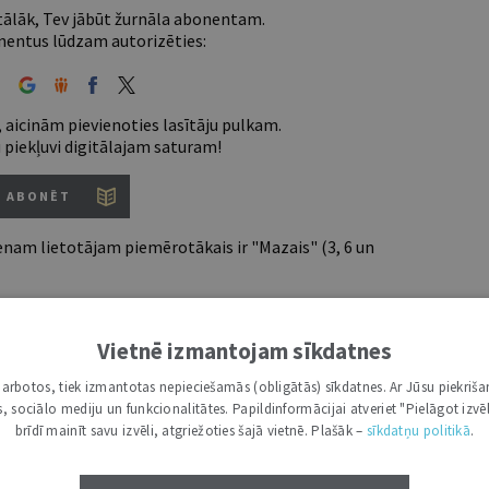
 tālāk, Tev jābūt žurnāla abonentam.
entus lūdzam autorizēties:
 aicinām pievienoties lasītāju pulkam.
u piekļuvi digitālajam saturam!
ABONĒT
nam lietotājam piemērotākais ir "Mazais" (3, 6 un
Vietnē izmantojam sīkdatnes
7 d.
i darbotos, tiek izmantotas nepieciešamās (obligātās) sīkdatnes. Ar Jūsu piekriša
utoru
kas, sociālo mediju un funkcionalitātes. Papildinformācijai atveriet "Pielāgot izvēl
e grāmatžurnāli
brīdī mainīt savu izvēli, atgriežoties šajā vietnē. Plašāk –
sīkdatņu politikā
.
 citāti, mapes