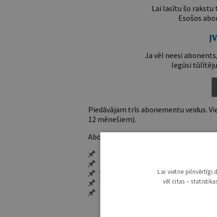
Lai lasītu šo rakstu
Esošos abon
Ja vēl neesi abonents,
Iegūsi tūlītēj
Piedāvājam trīs abonementu veidus. Vie
12 mēnešiem).
Abonentu ieguvumi:
Pieeja jaunākajam izdevumam
Neierobežota pieeja arhīvam – 24 h/
Lai vietne pilnvērtīg
Vairāk nekā 18 000 rakstu un 2000 a
vēl citas – statisti
Visi tematiskie numuri un ikgadēji
Personalizētās iespējas – piezīmes,