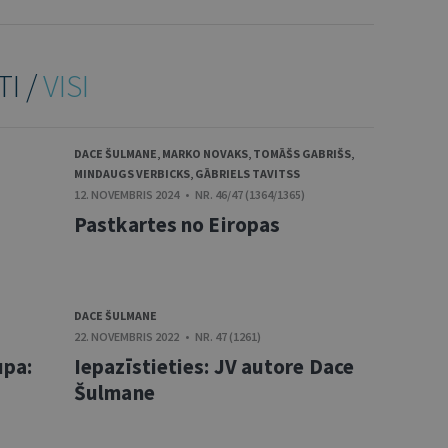
TI /
VISI
DACE ŠULMANE
,
MARKO NOVAKS
,
TOMĀŠS GABRIŠS
,
MINDAUGS VERBICKS
,
GĀBRIELS TAVITSS
12. NOVEMBRIS 2024 • NR. 46/47 (1364/1365)
s
Pastkartes no Eiropas
DACE ŠULMANE
22. NOVEMBRIS 2022 • NR. 47 (1261)
upa:
Iepazīstieties: JV autore Dace
Šulmane