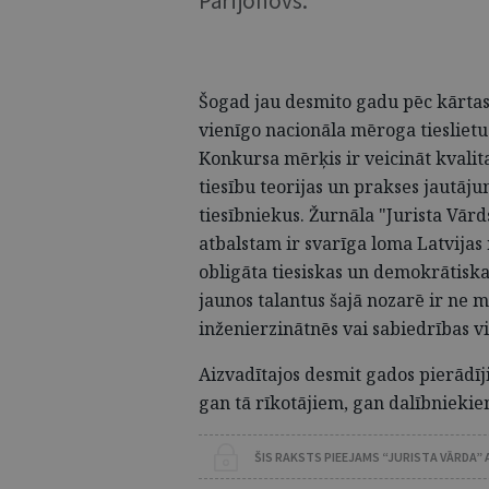
Parfjonovs.
Šogad jau desmito gadu pēc kārtas 
vienīgo nacionāla mēroga tieslietu
Konkursa mērķis ir veicināt kvalita
tiesību teorijas un prakses jautāju
tiesībniekus. Žurnāla "Jurista Vārd
atbalstam ir svarīga loma Latvijas 
obligāta tiesiskas un demokrātiskas
jaunos talantus šajā nozarē ir ne m
inženierzinātnēs vai sabiedrības v
Aizvadītajos desmit gados pierādīj
gan tā rīkotājiem, gan dalībniekie
ŠIS RAKSTS PIEEJAMS “JURISTA VĀRDA”