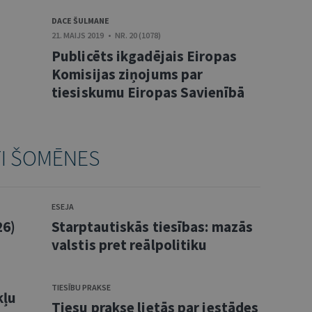
DACE ŠULMANE
21. MAIJS 2019 • NR. 20 (1078)
Publicēts ikgadējais Eiropas
Komisijas ziņojums par
tiesiskumu Eiropas Savienībā
TI ŠOMĒNES
ESEJA
26)
Starptautiskās tiesības: mazās
valstis pret reālpolitiku
TIESĪBU PRAKSE
kļu
Tiesu prakse lietās par iestādes