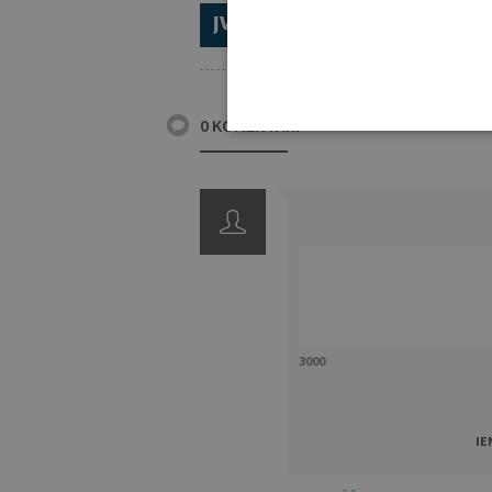
ABONĒ 2026.GADAM!
TR
0 KOMENTĀRI
3000
IE