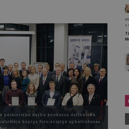
AG
8.
Ti
M
tā pētniecisko darbu konkursa dalībnieku,
tbalstītāju kopīgs foto svinīgā apbalvošanas
brī.