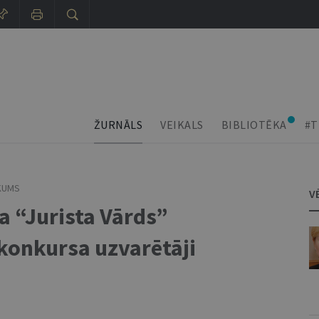
ŽURNĀLS
VEIKALS
BIBLIOTĒKA
#T
KUMS
V
a “Jurista Vārds”
konkursa uzvarētāji