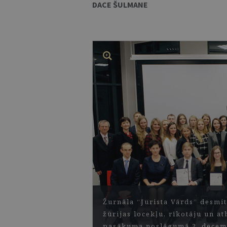
DACE ŠULMANE
Žurnāla “Jurista Vārds” desmi
žūrijas locekļu, rīkotāju un a
pasākuma noslēgumā 2. decem