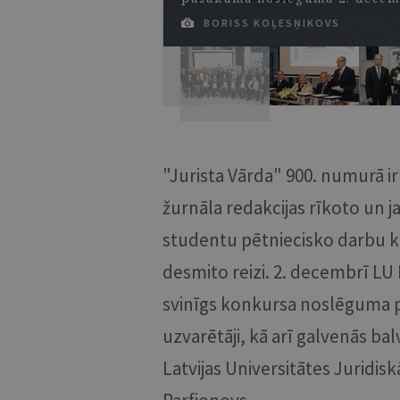
BORISS KOĻESŅIKOVS
"Jurista Vārda" 900. numurā ir 
žurnāla redakcijas rīkoto un j
studentu pētniecisko darbu ko
desmito reizi. 2. decembrī LU
svinīgs konkursa noslēguma pa
uzvarētāji, kā arī galvenās bal
Latvijas Universitātes Juridis