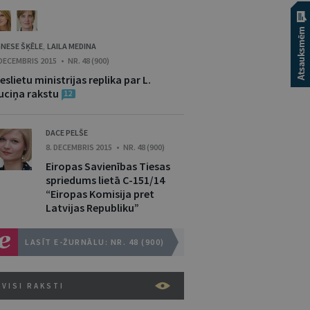
NESE ŠĶĒLE
LAILA MEDINA
,
 DECEMBRIS 2015 • NR. 48 (900)
eslietu ministrijas replika par L.
uciņa rakstu
12
DACE PELŠE
8. DECEMBRIS 2015 • NR. 48 (900)
Eiropas Savienības Tiesas
spriedums lietā C-151/14
“Eiropas Komisija pret
Latvijas Republiku”
LASĪT E-ŽURNĀLU: NR. 48 (900)
VISI RAKSTI