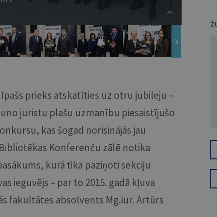
Ž
īpašs prieks atskatīties uz otru jubileju –
auno juristu plašu uzmanību piesaistījušo
nkursu, kas šogad norisinājās jau
 Bibliotēkas Konferenču zālē notika
sākums, kurā tika paziņoti sekciju
vas ieguvējs – par to 2015. gadā kļuva
kās fakultātes absolvents Mg.iur. Artūrs