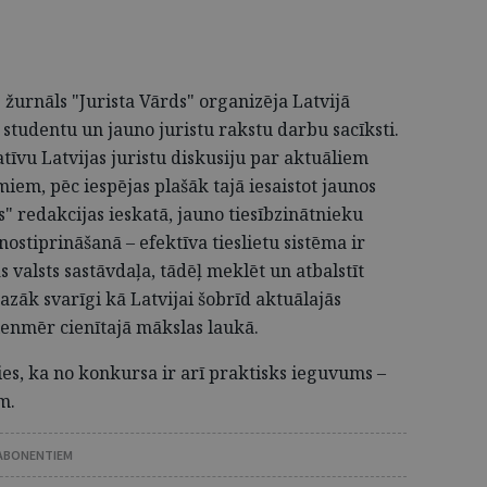
žurnāls "Jurista Vārds" organizēja Latvijā
 studentu un jauno juristu rakstu darbu sacīksti.
tīvu Latvijas juristu diskusiju par aktuāliem
miem, pēc iespējas plašāk tajā iesaistot jaunos
s" redakcijas ieskatā, jauno tiesībzinātnieku
nostiprināšanā – efektīva tieslietu sistēma ir
 valsts sastāvdaļa, tādēļ meklēt un atbalstīt
azāk svarīgi kā Latvijai šobrīd aktuālajās
ienmēr cienītajā mākslas laukā.
ies, ka no konkursa ir arī praktisks ieguvums –
m.
 ABONENTIEM