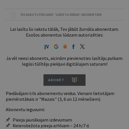
ŠIS RAKSTS PIEEJAMS “JURISTA VĀRDA” ABONENTIEM
Lai lasītu šo rakstu tālāk, Tev jābūt žurnāla abonentam.
Esošos abonentus lūdzam autorizēties:
Ja vēl neesi abonents, aicinām pievienoties lasītāju pulkam.
Iegūsi tūlītēju piekļuvi digitālajam saturam!
ABONĒT
Piedāvājam trīs abonementu veidus. Vienam lietotājam
piemērotākais ir "Mazais" (3, 6 un 12 mēnešiem).
Abonentu ieguvumi:
Pieeja jaunākajam izdevumam
Neierobežota pieeja arhīvam – 24 h/7 d.