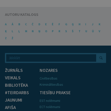
AUTORU KATALOGS
A
Ā
B
C
Č
D
E
Ē
F
G
Ģ
H
I
J
K
Ķ
L
Ļ
M
N
Ņ
O
P
R
S
Š
T
U
Ū
V
Z
Ž
ŽURNĀLS
NOZARES
VEIKALS
Civiltiesības
BIBLIOTĒKA
Krimināltiesības
#TEIRDARBS
TIESĪBU PRAKSE
JAUNUMI
EST nolēmumi
AFIŠA
ECT nolēmumi