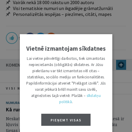
Vairāk nekā 18 000 rakstu un 2000 autoru
Visi tematiskie numuri un ikgadējie grāmatžurnāli
Personalizētās iespējas – piezīmes, citāti, mapes
9
Vietnē izmantojam sīkdatnes
Lai vietne pilnvērtīgi darbotos, tiek izmantotas
KOMENTĀRI
nepieciešamās (obligātās) sīkdatnes. Ar Jūsu
piekrišanu var tikt izmantotas vēl citas –
statistikas, sociālo mediju un funkcionalitātes.
Papildinformācijai atveriet "Pielāgot izvēli". Jūs
VISI NUMURA RAKSTI
varat jebkurā brīdī mainīt savu izvēli,
atgriežoties šajā vietnē. Plašāk –
sīkdatņu
politikā
.
NUMURA TĒMA
Kā runāt tiesas zālē
Neskatoties uz to, ka mutvārdu process mūsdienu tiesā ir
PIEŅEMT VISAS
kļuvis retāks (un tā proporcionalitāte līdz ar augstāku
tiesas instanci attiecīgi sarūk), tas tomēr veido