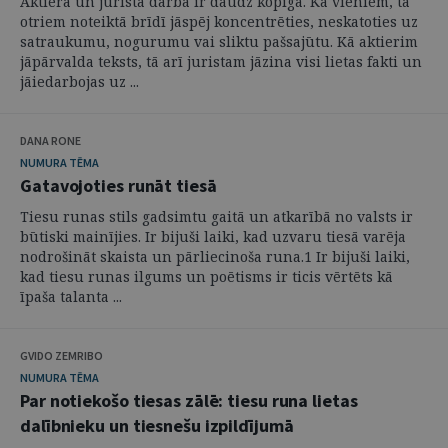
Aktiera un jurista darbā ir daudz kopīga. Kā vieniem, tā
otriem noteiktā brīdī jāspēj koncentrēties, neskatoties uz
satraukumu, nogurumu vai sliktu pašsajūtu. Kā aktierim
jāpārvalda teksts, tā arī juristam jāzina visi lietas fakti un
jāiedarbojas uz ...
DANA RONE
NUMURA TĒMA
Gatavojoties runāt tiesā
Tiesu runas stils gadsimtu gaitā un atkarībā no valsts ir
būtiski mainījies. Ir bijuši laiki, kad uzvaru tiesā varēja
nodrošināt skaista un pārliecinoša runa.1 Ir bijuši laiki,
kad tiesu runas ilgums un poētisms ir ticis vērtēts kā
īpaša talanta ...
GVIDO ZEMRIBO
NUMURA TĒMA
Par notiekošo tiesas zālē: tiesu runa lietas
dalībnieku un tiesnešu izpildījumā