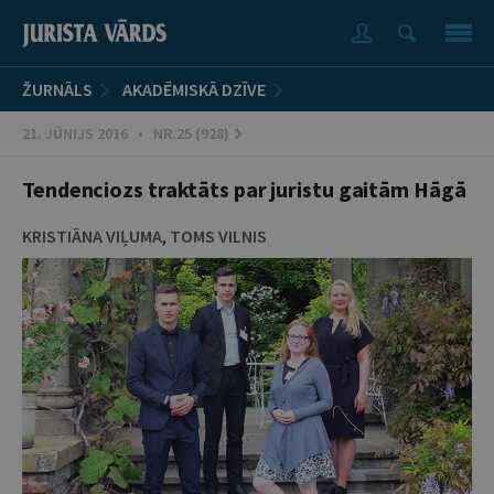
ŽURNĀLS
AKADĒMISKĀ DZĪVE
21. JŪNIJS 2016 • NR.25 (928)
Tendenciozs traktāts par juristu gaitām Hāgā
KRISTIĀNA VIĻUMA
,
TOMS VILNIS