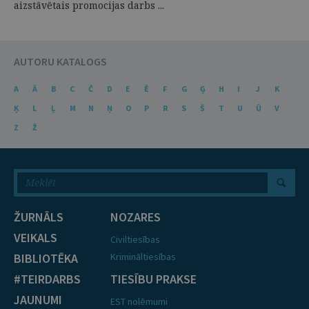
aizstāvētais promocijas darbs ...
AUTORU KATALOGS
A
Ā
B
C
Č
D
E
Ē
F
G
Ģ
H
I
J
K
Ķ
L
Ļ
M
N
Ņ
O
P
R
S
Š
T
U
Ū
V
Z
Ž
ŽURNĀLS
NOZARES
VEIKALS
Civiltiesības
BIBLIOTĒKA
Krimināltiesības
#TEIRDARBS
TIESĪBU PRAKSE
JAUNUMI
EST nolēmumi