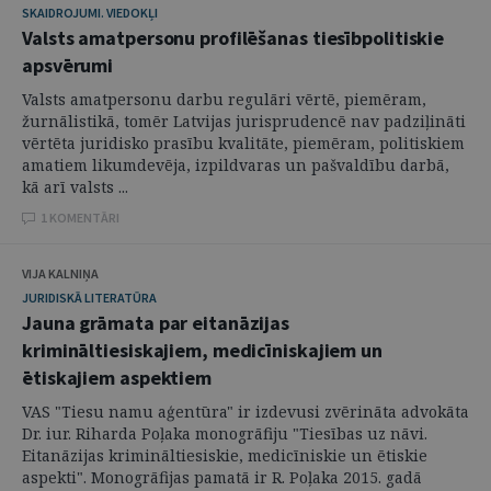
SKAIDROJUMI. VIEDOKĻI
Valsts amatpersonu profilēšanas tiesībpolitiskie
apsvērumi
Valsts amatpersonu darbu regulāri vērtē, piemēram,
žurnālistikā, tomēr Latvijas jurisprudencē nav padziļināti
vērtēta juridisko prasību kvalitāte, piemēram, politiskiem
amatiem likumdevēja, izpildvaras un pašvaldību darbā,
kā arī valsts ...
1 KOMENTĀRI
VIJA KALNIŅA
JURIDISKĀ LITERATŪRA
Jauna grāmata par eitanāzijas
krimināltiesiskajiem, medicīniskajiem un
ētiskajiem aspektiem
VAS "Tiesu namu aģentūra" ir izdevusi zvērināta advokāta
Dr. iur. Riharda Poļaka monogrāfiju "Tiesības uz nāvi.
Eitanāzijas krimināltiesiskie, medicīniskie un ētiskie
aspekti". Monogrāfijas pamatā ir R. Poļaka 2015. gadā