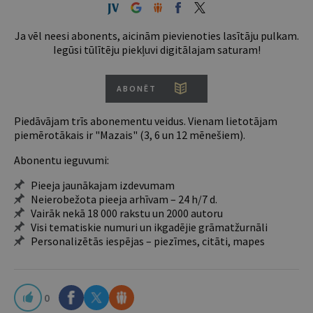
Ja vēl neesi abonents, aicinām pievienoties lasītāju pulkam.
Iegūsi tūlītēju piekļuvi digitālajam saturam!
ABONĒT
Piedāvājam trīs abonementu veidus. Vienam lietotājam
piemērotākais ir "Mazais" (3, 6 un 12 mēnešiem).
Abonentu ieguvumi:
Pieeja jaunākajam izdevumam
Neierobežota pieeja arhīvam – 24 h/7 d.
Vairāk nekā 18 000 rakstu un 2000 autoru
Visi tematiskie numuri un ikgadējie grāmatžurnāli
Personalizētās iespējas – piezīmes, citāti, mapes
0