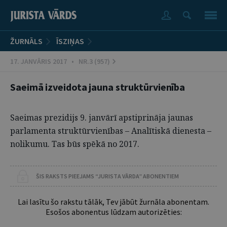
ŽURNĀLS
ĪSZIŅAS
17. JANVĀRIS 2017 • NR.3 (957)
Saeimā izveidota jauna struktūrvienība
Saeimas prezidijs 9. janvārī apstiprināja jaunas
parlamenta struktūrvienības – Analītiskā dienesta –
nolikumu. Tas būs spēkā no 2017.
ŠIS RAKSTS PIEEJAMS “JURISTA VĀRDA” ABONENTIEM
Lai lasītu šo rakstu tālāk, Tev jābūt žurnāla abonentam.
Esošos abonentus lūdzam autorizēties: