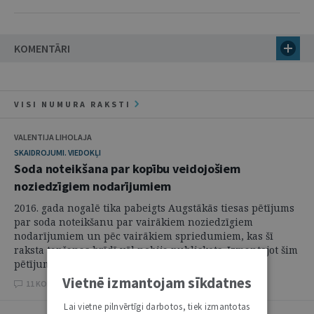
KOMENTĀRI
VISI NUMURA RAKSTI
VALENTIJA LIHOLAJA
SKAIDROJUMI. VIEDOKĻI
Soda noteikšana par kopību veidojošiem
noziedzīgiem nodarījumiem
2016. gada nogalē tika pabeigts Augstākās tiesas pētījums
par soda noteikšanu par vairākiem noziedzīgiem
nodarījumiem un pēc vairākiem spriedumiem, kas šī
raksta tapšanas brīdī vēl nebija publiskots. Izmantojot šim
pētījumam iesniegtos tiesu ...
Vietnē izmantojam sīkdatnes
11 KOMENTĀRI
Lai vietne pilnvērtīgi darbotos, tiek izmantotas