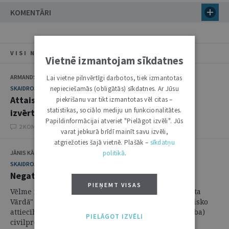
KOMENTĀRI
VISI NUMURA RAKSTI
Vietnē izmantojam sīkdatnes
ARMANDS SMANS
Lai vietne pilnvērtīgi darbotos, tiek izmantotas
SKAIDROJUMI. VIEDOKĻI
nepieciešamās (obligātās) sīkdatnes. Ar Jūsu
Attaisnojošu pierādījumu pieļaujamības
piekrišanu var tikt izmantotas vēl citas –
statistikas, sociālo mediju un funkcionalitātes.
izvērtēšanas aspekti
Papildinformācijai atveriet "Pielāgot izvēli". Jūs
2 KOMENTĀRI
varat jebkurā brīdī mainīt savu izvēli,
atgriežoties šajā vietnē. Plašāk –
sīkdatņu
JĀNIS KĀRKLIŅŠ, EDIJS BRANTS
politikā
.
SKAIDROJUMI. VIEDOKĻI
Negatīvā atzīšanas prasība civilprocesā
PIEŅEMT VISAS
Vēlme rakstīt par šo tēmu autoriem radās pēc "Jurista
Vārdā" publicētā Mg. iur. Daces Vārnas raksta "Juridisko
attiecību nepastāvēšanas prasījums (negatīva prasība)
PIELĀGOT IZVĒLI
civilprocesā".1 Iepazīstoties ar raksta saturu, autori