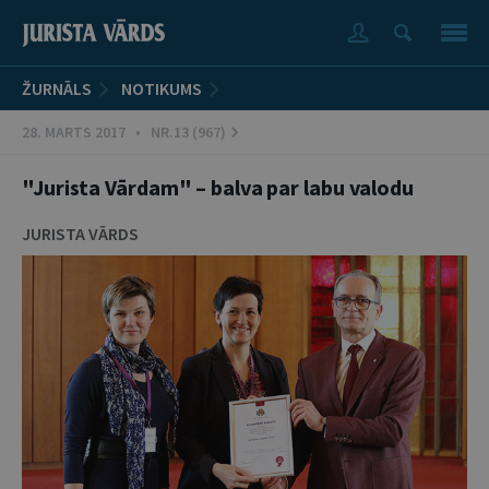
ŽURNĀLS
NOTIKUMS
28. MARTS 2017 • NR.13 (967)
"Jurista Vārdam" – balva par labu valodu
JURISTA VĀRDS