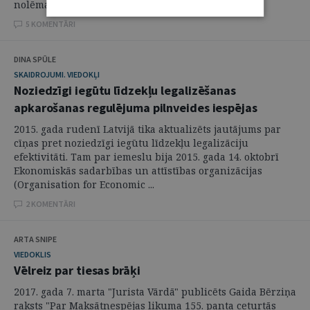
nolēma sniegt citādu skatījumu ...
5 KOMENTĀRI
DINA SPŪLE
SKAIDROJUMI. VIEDOKĻI
Noziedzīgi iegūtu līdzekļu legalizēšanas
apkarošanas regulējuma pilnveides iespējas
2015. gada rudenī Latvijā tika aktualizēts jautājums par
cīņas pret noziedzīgi iegūtu līdzekļu legalizāciju
efektivitāti. Tam par iemeslu bija 2015. gada 14. oktobrī
Ekonomiskās sadarbības un attīstības organizācijas
(Organisation for Economic ...
2 KOMENTĀRI
ARTA SNIPE
VIEDOKLIS
Vēlreiz par tiesas brāķi
2017. gada 7. marta "Jurista Vārdā" publicēts Gaida Bērziņa
raksts "Par Maksātnespējas likuma 155. panta ceturtās