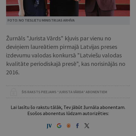
FOTO: NO TIESLIETU MINISTRIJAS ARHĪVA
Žurnāls "Jurista Vārds" kļuvis par vienu no
deviņiem laureātiem pirmajā Latvijas preses
izdevumu valodas konkursā "Latviešu valodas
kvalitāte periodiskajā presē", kas norisinājās no
2016.
ŠIS RAKSTS PIEEJAMS “JURISTA VĀRDA” ABONENTIEM
Lai lasītu šo rakstu tālāk, Tev jābūt žurnāla abonentam.
Esošos abonentus lūdzam autorizēties: