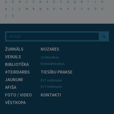
A
Ā
B
C
Č
D
E
Ē
F
G
Ģ
H
I
J
K
Ķ
L
Ļ
M
N
Ņ
O
P
R
S
Š
T
U
Ū
V
Z
Ž
ŽURNĀLS
NOZARES
VEIKALS
Civiltiesības
BIBLIOTĒKA
Krimināltiesības
#TEIRDARBS
TIESĪBU PRAKSE
JAUNUMI
EST nolēmumi
AFIŠA
ECT nolēmumi
FOTO / VIDEO
KONTAKTI
VĒSTKOPA