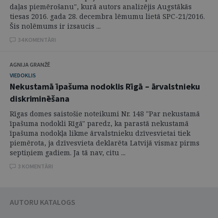
daļas piemērošanu", kurā autors analizējis Augstākās
tiesas 2016. gada 28. decembra lēmumu lietā SPC-21/2016.
Šis nolēmums ir izsaucis ...
34 KOMENTĀRI
AGNIJA GRANŽĒ
VIEDOKLIS
Nekustamā īpašuma nodoklis Rīgā – ārvalstnieku
diskriminēšana
Rīgas domes saistošie noteikumi Nr. 148 "Par nekustamā
īpašuma nodokli Rīgā" paredz, ka parastā nekustamā
īpašuma nodokļa likme ārvalstnieku dzīvesvietai tiek
piemērota, ja dzīvesvieta deklarēta Latvijā vismaz pirms
septiņiem gadiem. Ja tā nav, citu ...
3 KOMENTĀRI
AUTORU KATALOGS