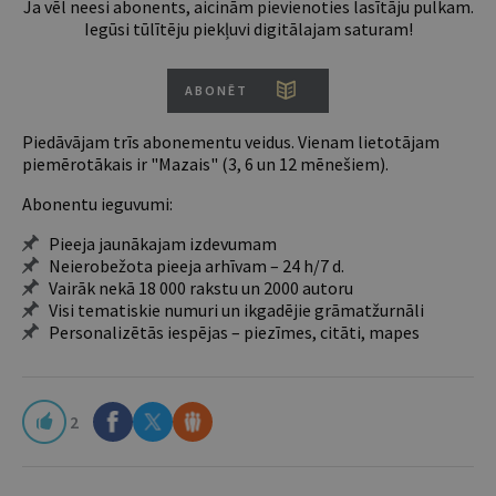
Ja vēl neesi abonents, aicinām pievienoties lasītāju pulkam.
Iegūsi tūlītēju piekļuvi digitālajam saturam!
ABONĒT
Piedāvājam trīs abonementu veidus. Vienam lietotājam
piemērotākais ir "Mazais" (3, 6 un 12 mēnešiem).
Abonentu ieguvumi:
Pieeja jaunākajam izdevumam
Neierobežota pieeja arhīvam – 24 h/7 d.
Vairāk nekā 18 000 rakstu un 2000 autoru
Visi tematiskie numuri un ikgadējie grāmatžurnāli
Personalizētās iespējas – piezīmes, citāti, mapes
2