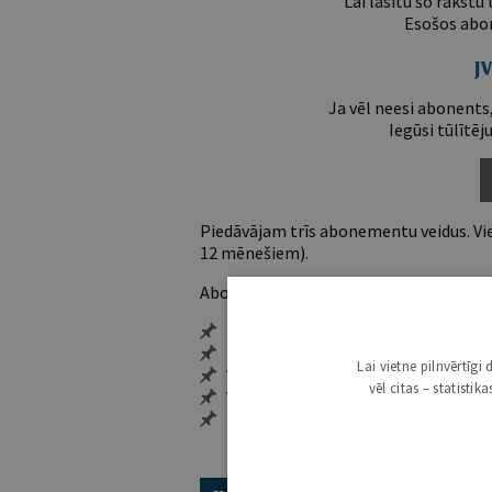
Lai lasītu šo rakstu
Esošos abon
Ja vēl neesi abonents,
Iegūsi tūlītēj
Piedāvājam trīs abonementu veidus. Vie
12 mēnešiem).
Abonentu ieguvumi:
Pieeja jaunākajam izdevumam
Neierobežota pieeja arhīvam – 24 h/
Lai vietne pilnvērtīg
Vairāk nekā 18 000 rakstu un 2000 a
vēl citas – statisti
Visi tematiskie numuri un ikgadēji
Personalizētās iespējas – piezīmes,