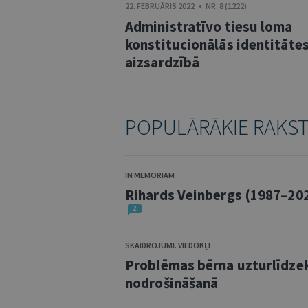
22. FEBRUĀRIS 2022 • NR. 8 (1222)
Administratīvo tiesu loma
konstitucionālās identitāte
aizsardzībā
POPULĀRĀKIE RAKS
IN MEMORIAM
Rihards Veinbergs (1987–20
2
SKAIDROJUMI. VIEDOKĻI
Problēmas bērna uzturlīdze
nodrošināšanā