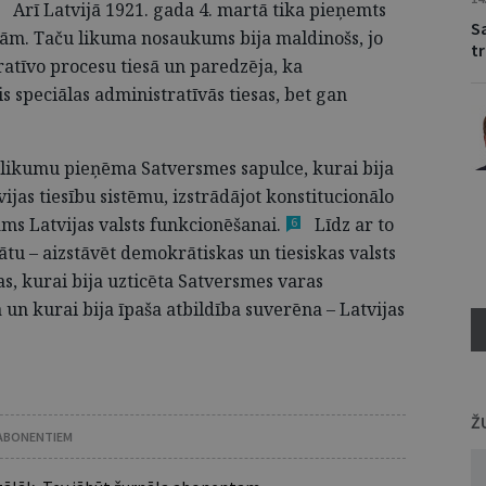
Arī Latvijā 1921. gada 4. martā tika pieņemts
S
ām. Taču likuma nosaukums bija maldinošs, jo
t
atīvo procesu tiesā un paredzēja, ka
s speciālas administratīvās tiesas, bet gan
o likumu pieņēma Satversmes sapulce, kurai bija
jas tiesību sistēmu, izstrādājot konstitucionālo
ms Latvijas valsts
funkcionēšanai.
Līdz ar to
6
ātu – aizstāvēt demokrātiskas un tiesiskas valsts
jas, kurai bija uzticēta Satversmes varas
 un kurai bija īpaša atbildība suverēna – Latvijas
Ž
 ABONENTIEM