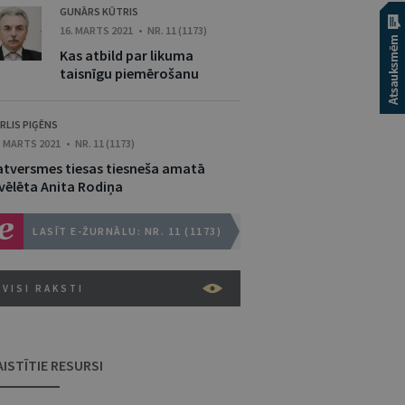
GUNĀRS KŪTRIS
16. MARTS 2021 • NR. 11 (1173)
Kas atbild par likuma
taisnīgu piemērošanu
RLIS PIĢĒNS
. MARTS 2021 • NR. 11 (1173)
atversmes tiesas tiesneša amatā
evēlēta Anita Rodiņa
LASĪT E-ŽURNĀLU: NR. 11 (1173)
VISI RAKSTI
AISTĪTIE RESURSI