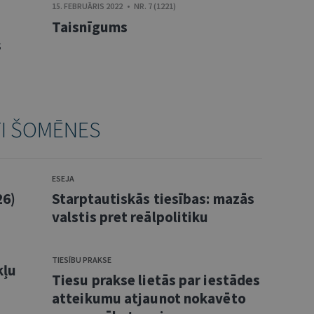
15. FEBRUĀRIS 2022 • NR. 7 (1221)
Taisnīgums
s
TI ŠOMĒNES
ESEJA
26)
Starptautiskās tiesības: mazās
valstis pret reālpolitiku
TIESĪBU PRAKSE
kļu
Tiesu prakse lietās par iestādes
atteikumu atjaunot nokavēto