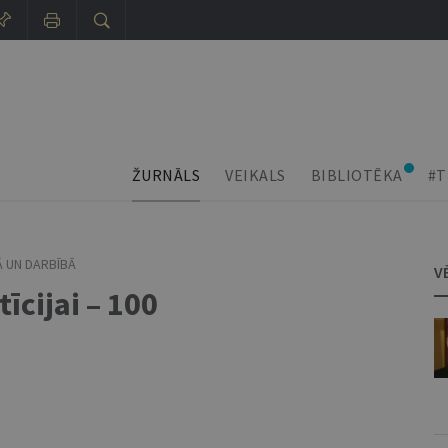
ŽURNĀLS
VEIKALS
BIBLIOTĒKA
#T
Ā UN DARBĪBĀ
V
īcijai – 100