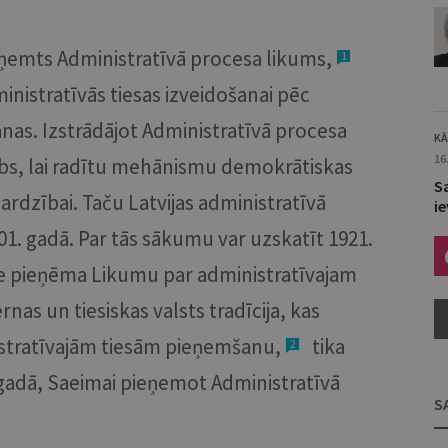
ieņemts Administratīvā procesa likums,
1
nistratīvās tiesas izveidošanai pēc
anas. Izstrādājot Administratīvā procesa
KĀ
16
arbs, lai radītu mehānismu demokrātiskas
S
sardzībai. Taču Latvijas administratīvā
i
001. gadā. Par tās sākumu var uzskatīt 1921.
e pieņēma Likumu par administratīvajam
nas un tiesiskas valsts tradīcija, kas
istratīvajām tiesām pieņemšanu,
tika
2
 gadā, Saeimai pieņemot Administratīvā
S