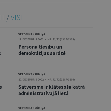
TI /
VISI
VERONIKA KRŪMIŅA
19. DECEMBRIS 2023 • NR. 51/52 (1317/1318)
Personu tiesību un
s
demokrātijas sardzē
VERONIKA KRŪMIŅA
20. DECEMBRIS 2022 • NR. 51/52 (1265/1266)
s
Satversme ir klātesoša katrā
administratīvajā lietā
VERONIKA KRŪMIŅA