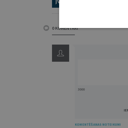
ABONĒ 2026.GADAM!
TR
0 KOMENTĀRI
3000
IE
KOMENTĒŠANAS NOTEIKUMI