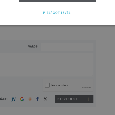
ĪS IESPĒJAS TAVAI IZVĒLEI: MAZAIS, VIDĒJAIS UN LIELAIS ABONEMENTS!
PIELĀGOT IZVĒLI
VĀRDS
NĀKT:
PIEVIENOT