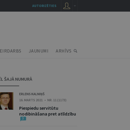
AUTORIZĒTIES
EIRDARBS
JAUNUMI
ARHĪVS
ĒL ŠAJĀ NUMURĀ
ERLENS KALNIŅŠ
16. MARTS 2021 • NR. 11 (1173)
Piespiedu servitūtu
nodibināšana pret atlīdzību
3