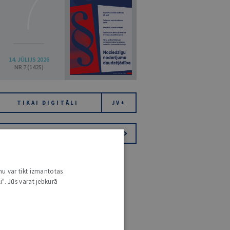
7
14. JŪLIJS 2026
NR 7 (1425)
TIKAI DIGITĀLI
JV+
PIESAKIES VĒSTKOPAI
nu var tikt izmantotas
i". Jūs varat jebkurā