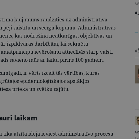
AV
Au
ktrīna ļauj mums raudzīties uz administratīvā
tarpēji saistītu un secīgu kopumu. Administratīvās
— 
ments, kas nodrošina neatkarīgas, objektīvas un
pār izpildvaras darbībām, lai sekmētu
V
pamatprincipu ievērošanu attiecībās starp valsti
gads savieno mūs ar laiku pirms 100 gadiem.
simtgadi, ir vērts izcelt tās vērtības, kuras
 grūtajos epidemioloģiskajos apstākļos
tiesa prieka un svētku sajūtu.
auri laikam
AR
tika atzīta ideja ieviest administratīvo procesu
14