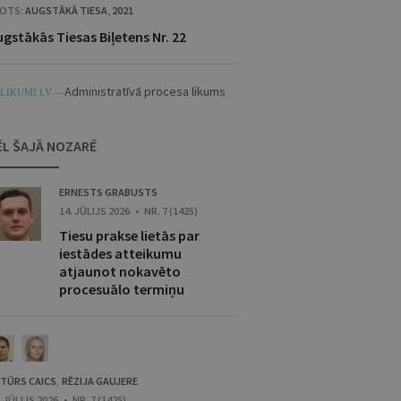
OTS:
AUGSTĀKĀ TIESA
,
2021
gstākās Tiesas Biļetens Nr. 22
Administratīvā procesa likums
LIKUMI.LV —
ĒL ŠAJĀ NOZARĒ
ERNESTS GRABUSTS
14. JŪLIJS 2026 • NR. 7 (1425)
Tiesu prakse lietās par
iestādes atteikumu
atjaunot nokavēto
procesuālo termiņu
TŪRS CAICS
RĒZIJA GAUJERE
,
. JŪLIJS 2026 • NR. 7 (1425)