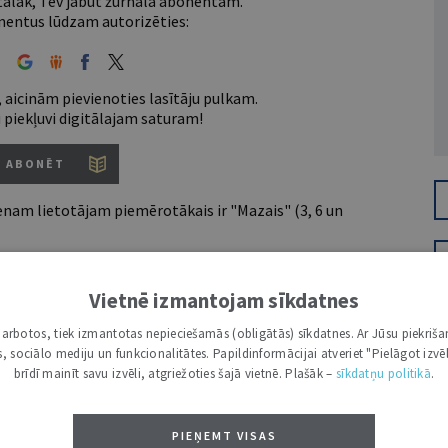
 tālāk, Tev jābūt žurnāla abonentam.
entus lūdzam autorizēties:
 aicinām pievienoties lasītāju pulkam.
u piekļuvi digitālajam saturam!
ABONĒT
nam lietotājam piemērotākais ir "Mazais" (3, 6 un
Vietnē izmantojam sīkdatnes
7 d.
i darbotos, tiek izmantotas nepieciešamās (obligātās) sīkdatnes. Ar Jūsu piekriša
utoru
kas, sociālo mediju un funkcionalitātes. Papildinformācijai atveriet "Pielāgot izvēl
e grāmatžurnāli
brīdī mainīt savu izvēli, atgriežoties šajā vietnē. Plašāk –
sīkdatņu politikā
.
 citāti, mapes
PIEŅEMT VISAS