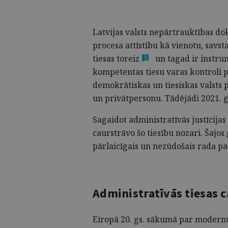
Latvijas valsts nepārtrauktības do
procesa attīstību kā vienotu, savs
tiesas
toreiz
un tagad ir instru
3
kompetentas tiesu varas kontroli 
demokrātiskas un tiesiskas valsts 
un privātpersonu. Tādējādi 2021. 
Sagaidot administratīvās justīcijas 
caurstrāvo šo tiesību nozari. Šajos
pārlaicīgais un nezūdošais rada pa
Administratīvās tiesas c
Eiropā 20. gs. sākumā par modernu 