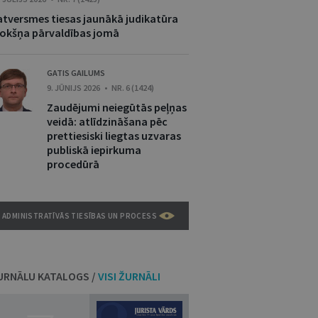
atversmes tiesas jaunākā judikatūra
rokšņa pārvaldības jomā
GATIS GAILUMS
9. JŪNIJS 2026 • NR. 6 (1424)
Zaudējumi neiegūtās peļņas
veidā: atlīdzināšana pēc
prettiesiski liegtas uzvaras
publiskā iepirkuma
procedūrā
ADMINISTRATĪVĀS TIESĪBAS UN PROCESS
URNĀLU KATALOGS /
VISI ŽURNĀLI