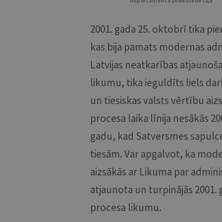
departamenta priekšsēdētāja
2001. gada 25. oktobrī tika p
kas bija pamats modernas admi
Latvijas neatkarības atjaunoš
likumu, tika ieguldīts liels d
un tiesiskas valsts vērtību aiz
procesa laika līnija nesākās 2
gadu, kad Satversmes sapulc
tiesām. Var apgalvot, ka moder
aizsākās ar Likuma par admin
atjaunota un turpinājās 2001.
procesa likumu.