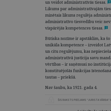
un veidot administratīvās
tiesas.
4
Likums par administratīvajām ties
minētais likums regulēja administr
administratīvo tiesvedību veic nevi
vispārējās kompetences
tiesas.
5
Būtiska nozīme ir apstāklim, ka š
unikāla kompetence – izveidot Latvi
un citu regulējumu, kas nepiecieša
administratīvā justīcija savu mand
vērtības – ir saņēmusi no institūci
konstituējošās funkcijas īstenošana
tau­tas – priekšā.
Nav šaubu, ka 1921. gada 4.
ŠIS RAKSTS PIEEJAMS “JURISTA VĀRDA”