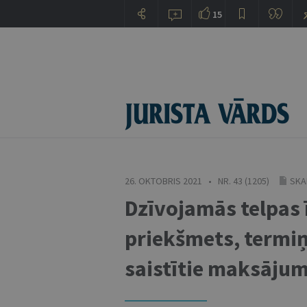
15
26. OKTOBRIS 2021 • NR. 43 (1205)
SKA
Dzīvojamās telpas ī
priekšmets, termiņ
saistītie maksājum