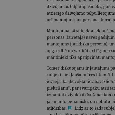
dzīvojamās telpas īpašnieks, gan val
attiecīgo dzīvojamo telpu
lietojum
arī mantojums un persona, kurai pi
Mantojuma kā subjekta iekļaušana Ī
personas (izīrētāja) nāves gadījumā
mantojums (juridiska persona), un t
apgrozībā un var būt arī līguma sub
mantinieki tiks apstiprināti manto
Tomēr diskutējams ir jautājums par
subjekta iekļaušanu Īres likumā. 
iespēja, ka dzīvokļa tiesības izliet
piekrišanu", par svarīgāku atzīsta
izmantot dzīvokli dzīvošanai konkrē
jāizmanto personiski, un nebūtu pi
atlīdzības.
Līdz ar to šāds subje
5
– no Īres likuma būtu izslēdzams.