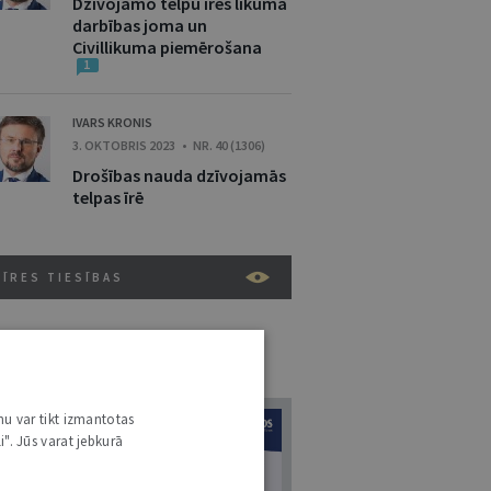
Dzīvojamo telpu īres likuma
darbības joma un
Civillikuma piemērošana
1
IVARS KRONIS
3. OKTOBRIS 2023 • NR. 40 (1306)
Drošības nauda dzīvojamās
telpas īrē
ĪRES TIESĪBAS
URNĀLU KATALOGS /
VISI ŽURNĀLI
7
nu var tikt izmantotas
i". Jūs varat jebkurā