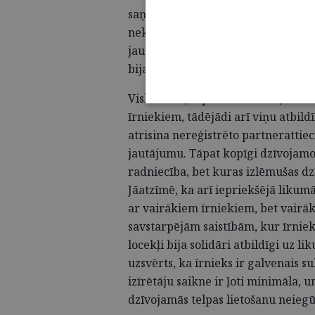
saņēmusi uzturēšanās atļauju). Tas 
nekādus jautājumus par valsts un 
jautājumu risināšanā, tāpēc nav ne
bija noteikti iepriekš.
Visbeidzot, 5. panta trešā daļa not
īrniekiem, tādējādi arī viņu atbildī
atrisina nereģistrēto partnerattie
jautājumu. Tāpat kopīgi dzīvojamo 
radniecība, bet kuras izlēmušas dz
Jāatzīmē, ka arī iepriekšējā likumā
ar vairākiem īrniekiem, bet vairāk
savstarpējām saistībām, kur īrniek
locekļi bija solidāri atbildīgi uz 
uzsvērts, ka īrnieks ir galvenais s
izīrētāju saikne ir ļoti minimāla, u
dzīvojamās telpas lietošanu
neiegū