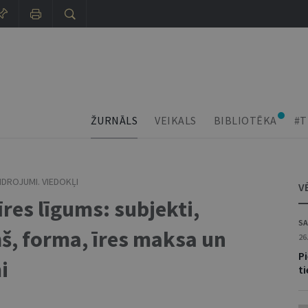
ŽURNĀLS
VEIKALS
BIBLIOTĒKA
#T
IDROJUMI. VIEDOKĻI
V
res līgums: subjekti,
SA
š, forma, īres maksa un
26
P
i
t