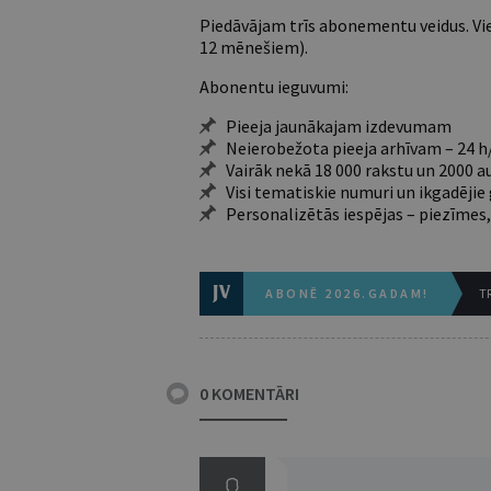
Piedāvājam trīs abonementu veidus. Vie
12 mēnešiem).
Abonentu ieguvumi:
Pieeja jaunākajam izdevumam
Neierobežota pieeja arhīvam – 24 h/
Vairāk nekā 18 000 rakstu un 2000 a
Visi tematiskie numuri un ikgadēji
Personalizētās iespējas – piezīmes,
ABONĒ 2026.GADAM!
TR
0 KOMENTĀRI