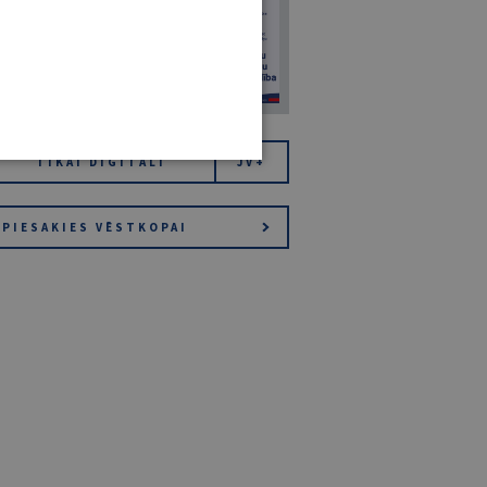
14. JŪLIJS 2026
NR 7 (1425)
TIKAI DIGITĀLI
JV+
PIESAKIES VĒSTKOPAI