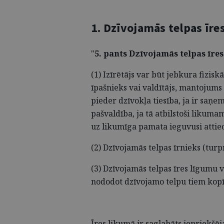
1. Dzīvojamās telpas īre
"
5. pants Dzīvojamās telpas īre
(1) Izīrētājs var būt jebkura fizisk
īpašnieks vai valdītājs, mantojums
pieder dzīvokļa tiesība, ja ir saņe
pašvaldība, ja tā atbilstoši likum
uz likumīga pamata ieguvusi attie
(2) Dzīvojamās telpas īrnieks (turp
(3) Dzīvojamās telpas īres līgumu 
nododot dzīvojamo telpu tiem kopī
Īres likumā ir saglabāts iepriekšēj