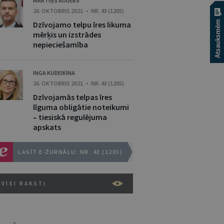
MĀRTIŅŠ AUDERS
26. OKTOBRIS 2021 • NR. 43 (1205)
Dzīvojamo telpu īres likuma
mērķis un izstrādes
nepieciešamība
INGA KUDEIKINA
26. OKTOBRIS 2021 • NR. 43 (1205)
Dzīvojamās telpas īres
līguma obligātie noteikumi
– tiesiskā regulējuma
apskats
LASĪT E-ŽURNĀLU: NR. 43 (1205)
VISI RAKSTI