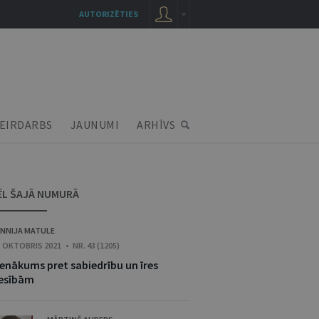
AUTORIZĒTIES
EIRDARBS
JAUNUMI
ARHĪVS
ĒL ŠAJĀ NUMURĀ
NNIJA MATULE
. OKTOBRIS 2021 • NR. 43 (1205)
ienākums pret sabiedrību un īres
iesībām