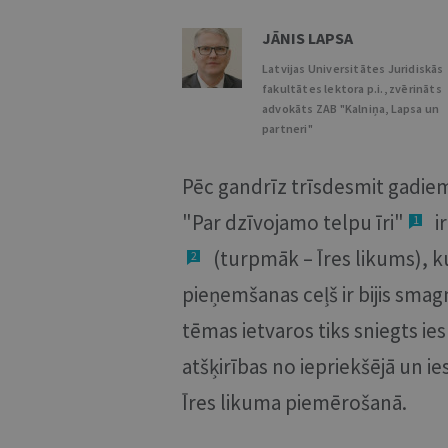
JĀNIS LAPSA
Latvijas Universitātes Juridiskās
fakultātes lektora p.i., zvērināts
advokāts ZAB "Kalniņa, Lapsa un
partneri"
Pēc gandrīz trīsdesmit gadie
"Par dzīvojamo telpu īri"
i
1
(turpmāk – Īres likums), ku
2
pieņemšanas ceļš ir bijis smag
tēmas ietvaros tiks sniegts ie
atšķirības no iepriekšējā un 
Īres likuma piemērošanā.