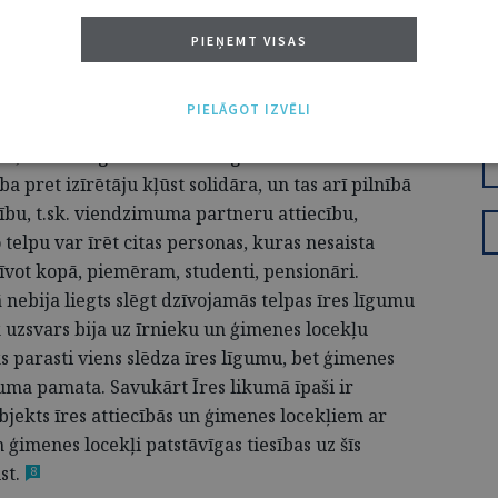
saistīts ar to, ka Īres likums vairs neregulē
PIEŅEMT VISAS
pašvaldību palīdzību īrniekiem dzīvokļu
pieciešamas papildu pazīmes vai kritēriji, kādi
PIELĀGOT IZVĒLI
eic, ka īres līgumu var noslēgt ar vairākiem
ba pret izīrētāju kļūst solidāra, un tas arī pilnībā
cību, t.sk. viendzimuma partneru attiecību,
telpu var īrēt citas personas, kuras nesaista
īvot kopā, piemēram, studenti, pensionāri.
 nebija liegts slēgt dzīvojamās telpas īres līgumu
 uzsvars bija uz īrnieku un ģimenes locekļu
s parasti viens slēdza īres līgumu, bet ģimenes
likuma pamata. Savukārt Īres likumā īpaši ir
ubjekts īres attiecībās un ģimenes locekļiem ar
n ģimenes locekļi patstāvīgas tiesības uz šīs
st.
8