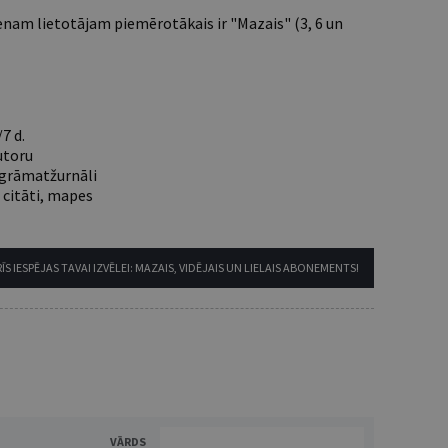
nam lietotājam piemērotākais ir "Mazais" (3, 6 un
7 d.
utoru
e grāmatžurnāli
 citāti, mapes
ĪS IESPĒJAS TAVAI IZVĒLEI: MAZAIS, VIDĒJAIS UN LIELAIS ABONEMENTS!
VĀRDS