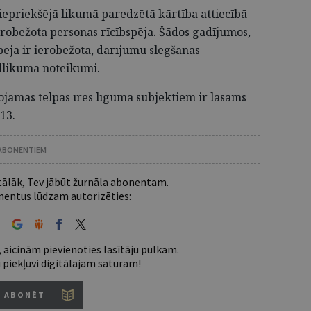
iepriekšējā likumā paredzētā kārtība attiecībā
erobežota personas rīcībspēja. Šādos gadījumos,
pēja ir ierobežota, darījumu slēgšanas
illikuma noteikumi.
ojamās telpas īres līguma subjektiem ir lasāms
13.
 ABONENTIEM
 tālāk, Tev jābūt žurnāla abonentam.
entus lūdzam autorizēties:
 aicinām pievienoties lasītāju pulkam.
u piekļuvi digitālajam saturam!
ABONĒT