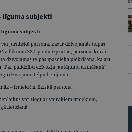
S
s līguma subjekti
s līguma subjekti
ā vai juridiskā persona, kas ir dzīvojamās telpas
 Civillikuma 382. panta izpratnē, persona, kurai
— 
mta dzīvojamās telpas īpašnieka piekrišana, kā arī
am "Par palīdzību dzīvokļa jautājumu risināšanā"
cīgo dzīvojamo telpu lietojumā.
— 
māk – īrnieks) ir fiziskā persona.
— 
vienlaikus var slēgt ar vairākiem īrniekiem,
gā lietošanā."
ais princips, ka par izīrētāju var būt gan