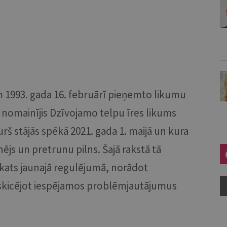
m 1993. gada 16. februārī pieņemto likumu
r nomainījis Dzīvojamo telpu īres likums
rš stājās spēkā 2021. gada 1. maijā un kura
nējs un pretrunu pilns. Šajā rakstā tā
skats jaunajā regulējumā, norādot
ieskicējot iespējamos problēmjautājumus