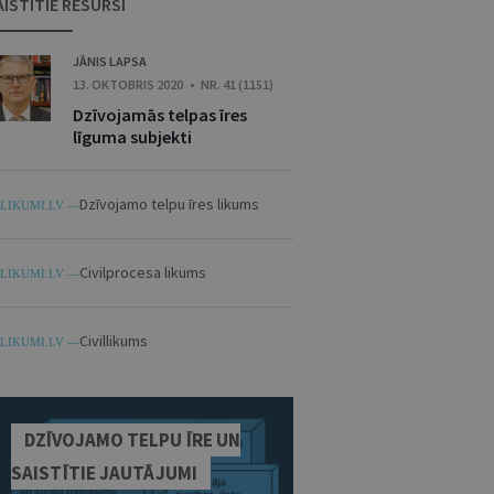
AISTĪTIE RESURSI
JĀNIS LAPSA
13. OKTOBRIS 2020 • NR. 41 (1151)
Dzīvojamās telpas īres
līguma subjekti
Dzīvojamo telpu īres likums
LIKUMI.LV —
Civilprocesa likums
LIKUMI.LV —
Civillikums
LIKUMI.LV —
DZĪVOJAMO TELPU ĪRE UN
SAISTĪTIE JAUTĀJUMI