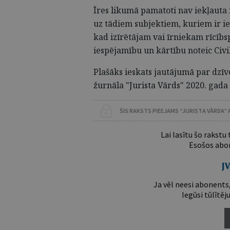
Īres likumā pamatoti nav iekļauta 
uz tādiem subjektiem, kuriem ir i
kad izīrētājam vai īrniekam rīcībs
iespējamību un kārtību noteic Civ
Plašāks ieskats jautājumā par dzīv
žurnāla "Jurista Vārds" 2020. gada 
ŠIS RAKSTS PIEEJAMS “JURISTA VĀRDA”
Lai lasītu šo rakstu
Esošos abon
Ja vēl neesi abonents,
Iegūsi tūlītēj