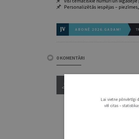
Visi tematiskie numuri un ikgadēji
Personalizētās iespējas – piezīmes,
ABONĒ 2026.GADAM!
TR
0 KOMENTĀRI
Lai vietne pilnvērtīg
vēl citas – statisti
3000