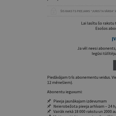
ŠIS RAKSTS PIEEJAMS “JURISTA VĀRDA”
Lai lasītu šo rakstu
Esošos abon
Ja vēl neesi abonents,
Iegūsi tūlītēj
Piedāvājam trīs abonementu veidus. Vie
12 mēnešiem).
Abonentu ieguvumi:
Pieeja jaunākajam izdevumam
Neierobežota pieeja arhīvam – 24 h/
Vairāk nekā 18 000 rakstu un 2000 a