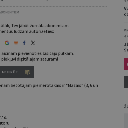
4.
Va
 ABONENTIEM
d
 tālāk, Tev jābūt žurnāla abonentam.
VI
entus lūdzam autorizēties:
4.
J
S
 aicinām pievienoties lasītāju pulkam.
u piekļuvi digitālajam saturam!
ABONĒT
nam lietotājam piemērotākais ir "Mazais" (3, 6 un
Ž
7 d.
utoru