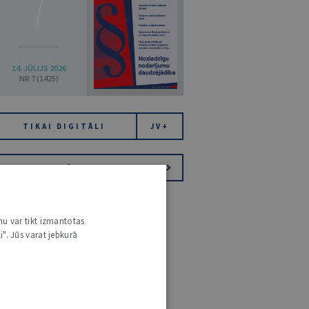
7
14. JŪLIJS 2026
NR 7 (1425)
TIKAI DIGITĀLI
JV+
PIESAKIES VĒSTKOPAI
nu var tikt izmantotas
i". Jūs varat jebkurā