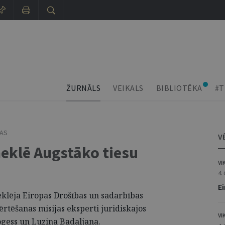
ŽURNĀLS
VEIKALS
BIBLIOTĒKA
#T
ŅAS
V
eklē Augstāko tiesu
VI
4.
Ei
klēja Eiropas Drošības un sadarbības
rtēšanas misijas eksperti juridiskajos
VI
gess un Luzina Badaljana.