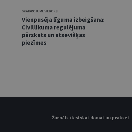
SKAIDROJUMI. VIEDOKĻI
Vienpusēja līguma izbeigšana:
Civillikuma regulējuma
pārskats un atsevišķas
piezīmes
Žurnāls tiesiskai domai un praksei