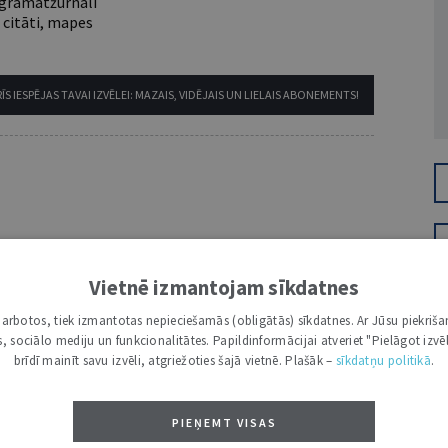
e grāmatžurnāli
 citāti, mapes
ĪS IESPĒJAS TAVAI IZVĒLEI: MAZAIS, VIDĒJAIS UN LIELAIS ABONEMENTS!
VĀRDS
Vietnē izmantojam sīkdatnes
i darbotos, tiek izmantotas nepieciešamās (obligātās) sīkdatnes. Ar Jūsu piekriša
kas, sociālo mediju un funkcionalitātes. Papildinformācijai atveriet "Pielāgot izvēl
brīdī mainīt savu izvēli, atgriežoties šajā vietnē. Plašāk –
sīkdatņu politikā
.
PIEŅEMT VISAS