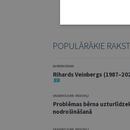
IE
KOMENTĒŠANAS NOTEIKUMI
POPULĀRĀKIE RAKS
IN MEMORIAM
Rihards Veinbergs (1987–20
2
SKAIDROJUMI. VIEDOKĻI
Problēmas bērna uzturlīdze
nodrošināšanā
SKAIDROJUMI. VIEDOKĻI