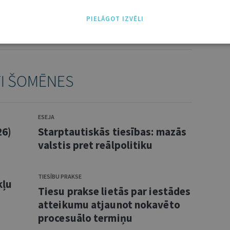
NĀKT:
PIEVIENOT
PIELĀGOT IZVĒLI
TI ŠOMĒNES
ESEJA
26)
Starptautiskās tiesības: mazās
valstis pret reālpolitiku
TIESĪBU PRAKSE
kļu
Tiesu prakse lietās par iestādes
atteikumu atjaunot nokavēto
procesuālo termiņu