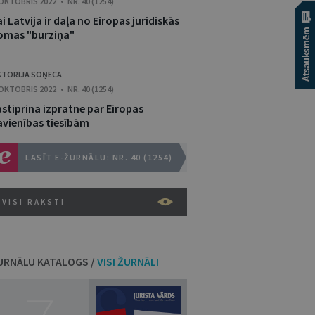
 OKTOBRIS 2022 • NR. 40 (1254)
i Latvija ir daļa no Eiropas juridiskās
omas "burziņa"
KTORIJA SOŅECA
 OKTOBRIS 2022 • NR. 40 (1254)
āstiprina izpratne par Eiropas
avienības tiesībām
LASĪT E-ŽURNĀLU: NR. 40 (1254)
VISI RAKSTI
URNĀLU KATALOGS /
VISI ŽURNĀLI