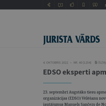
4. OKTOBRIS 2022 • NR. 40 (1254)
ĪSZI
EDSO eksperti apm
23. septembrī Augstāko tiesu apme
organizācijas (EDSO) Vēlēšanu novē
jautājumus Manuels Sančezs de No