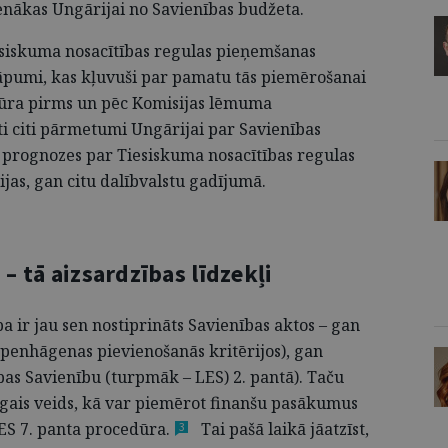
ienākas Ungārijai no Savienības budžeta.
iesiskuma nosacītības regulas pieņemšanas
āpumi, kas kļuvuši par pamatu tās piemērošanai
dūra pirms un pēc Komisijas lēmuma
ti citi pārmetumi Ungārijai par Savienības
 prognozes par Tiesiskuma nosacītības regulas
as, gan citu dalībvalstu gadījumā.
 – tā aizsardzības līdzekļi
a ir jau sen nostiprināts Savienības aktos – gan
openhāgenas pievienošanās kritērijos), gan
pas Savienību (turpmāk – LES) 2. pantā). Taču
enīgais veids, kā var piemērot finanšu pasākumus
ES 7. panta
procedūra.
Tai pašā laikā jāatzīst,
3