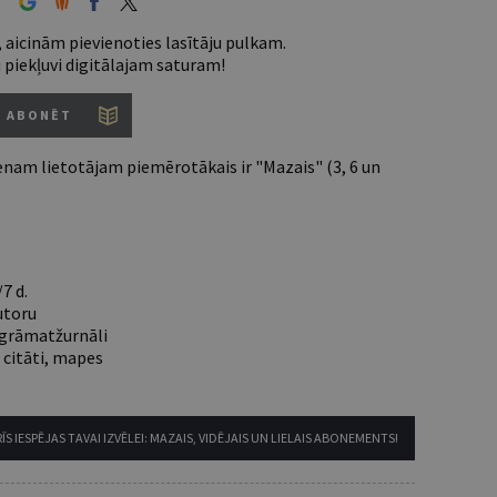
 aicinām pievienoties lasītāju pulkam.
u piekļuvi digitālajam saturam!
ABONĒT
nam lietotājam piemērotākais ir "Mazais" (3, 6 un
7 d.
utoru
e grāmatžurnāli
 citāti, mapes
ĪS IESPĒJAS TAVAI IZVĒLEI: MAZAIS, VIDĒJAIS UN LIELAIS ABONEMENTS!