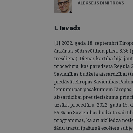
ALEKSEJS DIMITROVS
I. Ievads
[1] 2022. gada 18. septembrī Eirop
ārkārtas sēdi svētdien plkst. 8.36 
trešdienā). Dienas kārtībā bija jaut
procedūru, kas paredzēta Regulā 2
Savienības budžeta aizsardzībai (
piedāvāt Eiropas Savienības Pado
lēmumu par pasākumiem Eiropas S
aizsardzībai pret tiesiskuma pri
uzsākt procedūru. 2022. gada 15. 
55 % no Savienības budžeta saistīb
programmās, kā arī aizliedza noslē
šādu trastu īpašumā esošiem
subje