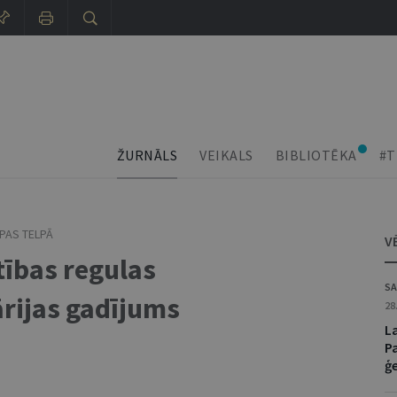
ŽURNĀLS
VEIKALS
BIBLIOTĒKA
#T
PAS TELPĀ
V
ības regulas
SA
rijas gadījums
28
La
P
ģ