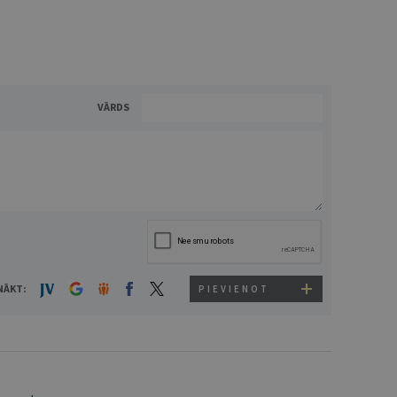
VĀRDS
NĀKT:
PIEVIENOT