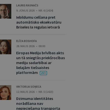
LAURIS RASNAČS
9. JŪNIJS 2026 • NR. 6 (1424)
Iebildumu celšana pret
automātisko eksekvatūru
Briseles Ia regulas ietvarā
ELĪZA ROSHOFA
28. MAIJS 2026 • 08:00
Eiropas Mediju brīvības akts
un tā sniegtās priekšrocības
mediju sadarbībai ar
lielajām tiešsaistes
platformām
VIKTORIJA SOŅECA
12. MAIJS 2026 • NR. 5 (1423)
Dzimuma identitātes
norādīšana nav
nepieciešama transporta