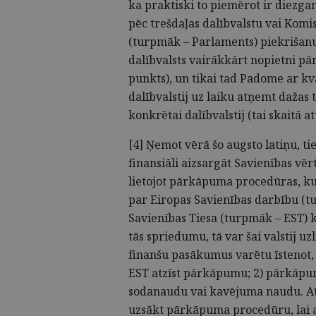
ka praktiski to piemērot ir diezga
pēc trešdaļas dalībvalstu vai Komi
(turpmāk – Parlaments) piekrišan
dalībvalsts vairākkārt nopietni pār
punkts), un tikai tad Padome ar kv
dalībvalstij uz laiku atņemt dažas
konkrētai dalībvalstij (tai skaitā a
[4] Ņemot vērā šo augsto latiņu, ti
finansiāli aizsargāt Savienības vē
lietojot pārkāpuma procedūras, ku
par Eiropas Savienības darbību (tu
Savienības Tiesa (turpmāk – EST) ko
tās spriedumu, tā var šai valstij 
finanšu pasākumus varētu īstenot,
EST atzīst pārkāpumu; 2) pārkāpu
sodanaudu vai kavējuma naudu. Atl
uzsākt pārkāpuma procedūru, lai a