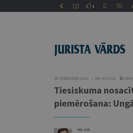
3
28. FEBRUĀRIS 2023 • NR. 9 (1275)
EIRO
Tiesiskuma nosacīt
piemērošana: Ungā
MG. IUR.