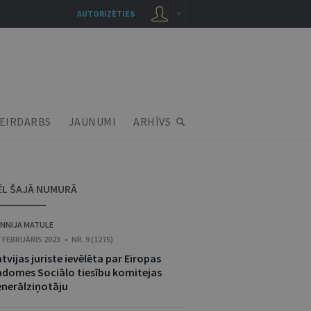
AUTORIZĒTIES
EIRDARBS
JAUNUMI
ARHĪVS
ĒL ŠAJĀ NUMURĀ
NNIJA MATULE
. FEBRUĀRIS 2023 • NR. 9 (1275)
tvijas juriste ievēlēta par Eiropas
adomes Sociālo tiesību komitejas
enerālziņotāju