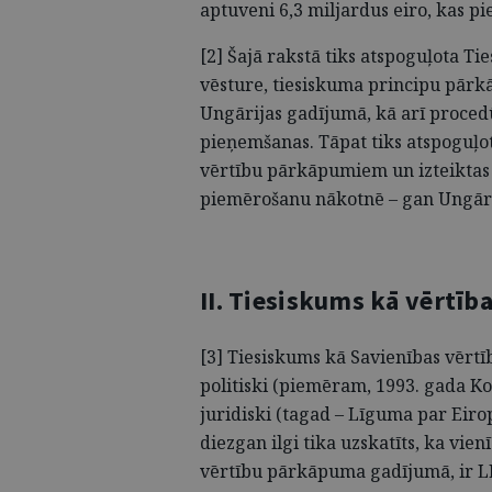
aptuveni 6,3 miljardus eiro, kas p
[2] Šajā rakstā tiks atspoguļota T
vēsture, tiesiskuma principu pārk
Ungārijas gadījumā, kā arī proce
pieņemšanas. Tāpat tiks atspoguļo
vērtību pārkāpumiem un izteiktas
piemērošanu nākotnē – gan Ungārij
II. Tiesiskums kā vērtība
[3] Tiesiskums kā Savienības vērtīb
politiski (piemēram, 1993. gada K
juridiski (tagad – Līguma par Eiro
diezgan ilgi tika uzskatīts, ka vi
vērtību pārkāpuma gadījumā, ir L