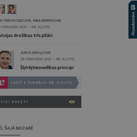
ISTĪNE KUZŅECOVA
INKA INDRIKSONE
,
. FEBRUĀRIS 2023 • NR. 9 (1275)
tvijas drošības trīs pīlāri
JURIJS ŅIKUĻCOVS
28. FEBRUĀRIS 2023 • NR. 9 (1275)
Šķīrējtiesvedības principi
LASĪT E-ŽURNĀLU: NR. 9 (1275)
VISI RAKSTI
ĒL ŠAJĀ NOZARĒ