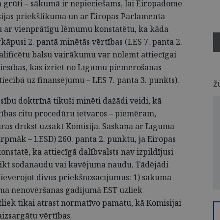
n grūti – sākumā ir nepieciešams, lai Eiropadome
sijas priekšlikuma un ar Eiropas Parlamenta
u ar vienprātīgu lēmumu konstatētu, ka kāda
kāpusi 2. pantā minētās vērtības (LES 7. panta 2.
alificētu balsu vairākumu var nolemt attiecīgai
 tiesības, kas izriet no Līgumu piemērošanas
ttiecībā uz finansējumu – LES 7. panta 3. punkts).
Ž
esību doktrīnā tikuši minēti dažādi veidi, kā
rtības citu procedūru ietvaros – piemēram,
ras drīkst uzsākt Komisija. Saskaņā ar Līguma
rpmāk – LESD) 260. panta 2. punktu, ja Eiropas
nstatē, ka attiecīgā dalībvalsts nav izpildījusi
uzlikt sodanaudu vai kavējuma naudu. Tādējādi
 ievērojot divus priekšnosacījumus: 1) sākumā
ma nenovēršanas gadījumā EST uzliek
iek tikai atrast normatīvo pamatu, kā Komisijai
izsargātu vērtības.