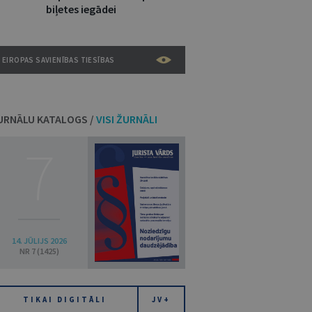
biļetes iegādei
EIROPAS SAVIENĪBAS TIESĪBAS
URNĀLU KATALOGS /
VISI ŽURNĀLI
7
14. JŪLIJS 2026
NR 7 (1425)
TIKAI DIGITĀLI
JV+