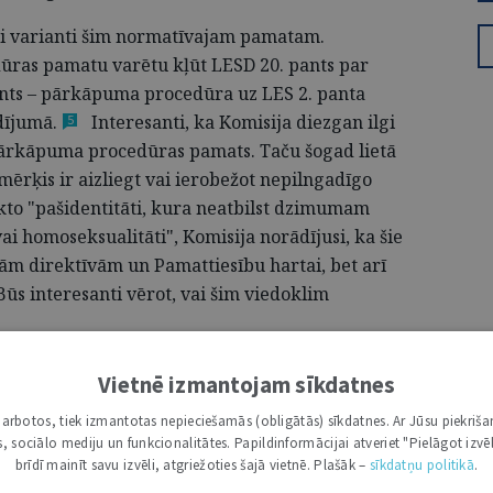
ādi varianti šim normatīvajam pamatam.
ras pamatu varētu kļūt LESD 20. pants par
ants – pārkāpuma procedūra uz LES 2. panta
dījumā.
Interesanti, ka Komisija diezgan ilgi
5
 pārkāpuma procedūras pamats. Taču šogad lietā
ērķis ir aizliegt vai ierobežot nepilngadīgo
ukto "pašidentitāti, kura neatbilst dzimumam
 homoseksualitāti", Komisija norādījusi, ka šie
ām direktīvām un Pamattiesību hartai, bet arī
ūs interesanti vērot, vai šim viedoklim
 49. pants. Šajā 49. pantā, kurā ir paredzēta
Vietnē izmantojam sīkdatnes
t, lai to uzņem par Savienības dalībvalsti, ir
i darbotos, tiek izmantotas nepieciešamās (obligātās) sīkdatnes. Ar Jūsu piekriša
stis, kas brīvi un brīvprātīgi ir pieņēmušas
kas, sociālo mediju un funkcionalitātes. Papildinformācijai atveriet "Pielāgot izvēl
ās vērtības, kas ievēro šīs vērtības un apņemas
brīdī mainīt savu izvēli, atgriežoties šajā vietnē. Plašāk –
sīkdatņu politikā
.
prināto vērtību ievērošana no dalībvalsts puses ir