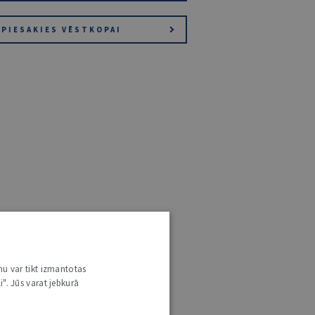
PIESAKIES VĒSTKOPAI
nu var tikt izmantotas
i". Jūs varat jebkurā