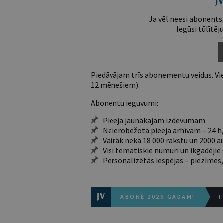
Ja vēl neesi abonents,
Iegūsi tūlītēj
Piedāvājam trīs abonementu veidus. Vie
12 mēnešiem).
Abonentu ieguvumi:
Pieeja jaunākajam izdevumam
Neierobežota pieeja arhīvam – 24 h/
Vairāk nekā 18 000 rakstu un 2000 a
Visi tematiskie numuri un ikgadēji
Personalizētās iespējas – piezīmes,
ABONĒ 2026.GADAM!
TR