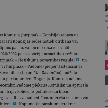
KR
28
La
as Komisija (turpmāk – Komisija) sanāca uz
(parasti Komisijas sēdes notiek otrdienā vai
ājums par to, vai pirmo reizi ierosināt
020/2092 par vispārēju nosacītības režīmu
turpmāk – Tiesiskuma nosacītības
regula)
un
1
mei (turpmāk – Padome) pieņemt īstenošanas
avienības (turpmāk – Savienība) budžeta
ncipu pārkāpumiem Ungārijā. Komisija nolēma
decembrī Padome piekrita Komisijai un apturēja
ām trijās kohēzijas politikas darbības
gt saistības ar sabiedrības interešu trastiem vai
V
ktiem.
Kopumā šie pasākumi ietekmē
2