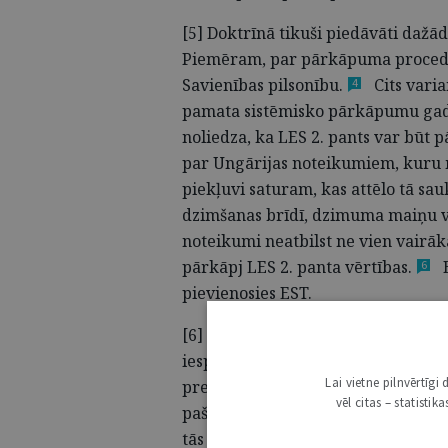
[5] Doktrīnā tikuši piedāvāti daž
Piemēram, par pārkāpuma procedū
Savienības
pilsonību.
Cits vari
4
pamata sistēmisko pārkāpumu
ga
noliedza, ka LES 2. pants var būt
par Ungārijas noteikumiem, kuru m
piekļuvi saturam, kas attēlo tā sa
dzimšanas brīdī, dzimuma maiņu vai
noteikumi neatbilst ne vien vairāk
pārkāpj LES 2. panta
vērtības.
B
6
pievienosies EST.
[6] Vēl viens pamats varētu būt LES
iespēja ikvienai Eiropas valstij lūg
Lai vietne pilnvērtīg
precizēts, ka Savienība apvieno val
vēl citas – statisti
pašlaik LES 2. pantā minētās kopīg
tās popularizēt. LES 2. pantā nosti