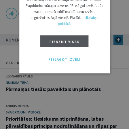
Papildinformācijai atveriet "Pielāgot izvēli". Jūs
varat jebkurā brīdī mainīt savu izvēli,
6
atgriežoties šajā vietnē. Plašāk –
sīkdatņu
politikā
.
KOMENTĀRI
PIEŅEMT VISAS
PIELĀGOT IZVĒLI
VISI NUMURA RAKSTI
LEONARDS PĀVILS
NUMURA TĒMA
Pārmaiņas tiesās: paveiktais un plānotais
ANDRIS MUNDA
SKAIDROJUMI. VIEDOKĻI
Prioritātes: tiesiskuma stiprināšana, labas
pārvaldības principa nodrošināšana un rūpes par