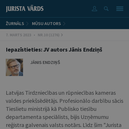
ŽURNĀLS
MŪSU AUTORS
7. MARTS 2023 • NR.10 (1276)
Iepazīstieties: JV autors Jānis Endziņš
JĀNIS ENDZIŅŠ
Latvijas Tirdzniecības un rūpniecības kameras
valdes priekšsēdētājs. Profesionālo darbību sācis
Tieslietu ministrijā kā Publisko tiesību
departamenta speciālists, bijis Uzņēmumu
reģistra galvenais valsts notārs. Līdz šim "Jurista