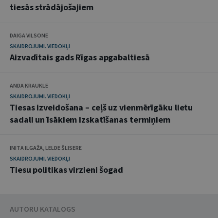
tiesās strādājošajiem
DAIGA VILSONE
SKAIDROJUMI. VIEDOKĻI
Aizvadītais gads Rīgas apgabaltiesā
ANDA KRAUKLE
SKAIDROJUMI. VIEDOKĻI
Tiesas izveidošana – ceļš uz vienmērīgāku lietu
sadali un īsākiem izskatīšanas termiņiem
INITA ILGAŽA, LELDE ŠLISERE
SKAIDROJUMI. VIEDOKĻI
Tiesu politikas virzieni šogad
AUTORU KATALOGS