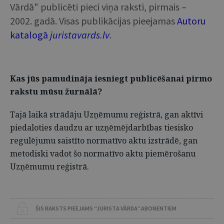
Vārdā" publicēti pieci viņa raksti, pirmais –
2002. gadā. Visas publikācijas pieejamas
Autoru
katalogā
juristavards.lv
.
Kas jūs pamudināja iesniegt publicēšanai pirmo
rakstu mūsu žurnālā?
Tajā laikā strādāju Uzņēmumu reģistrā, gan aktīvi
piedaloties daudzu ar uzņēmējdarbības tiesisko
regulējumu saistīto normatīvo aktu izstrādē, gan
metodiski vadot šo normatīvo aktu piemērošanu
Uzņēmumu reģistrā.
ŠIS RAKSTS PIEEJAMS “JURISTA VĀRDA” ABONENTIEM