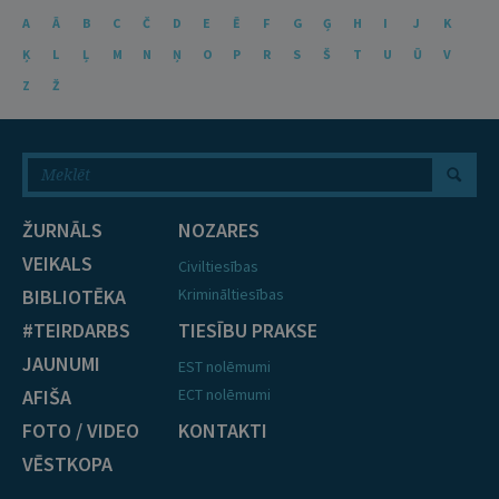
A
Ā
B
C
Č
D
E
Ē
F
G
Ģ
H
I
J
K
Ķ
L
Ļ
M
N
Ņ
O
P
R
S
Š
T
U
Ū
V
Z
Ž
ŽURNĀLS
NOZARES
VEIKALS
Civiltiesības
BIBLIOTĒKA
Krimināltiesības
#TEIRDARBS
TIESĪBU PRAKSE
JAUNUMI
EST nolēmumi
AFIŠA
ECT nolēmumi
FOTO / VIDEO
KONTAKTI
VĒSTKOPA