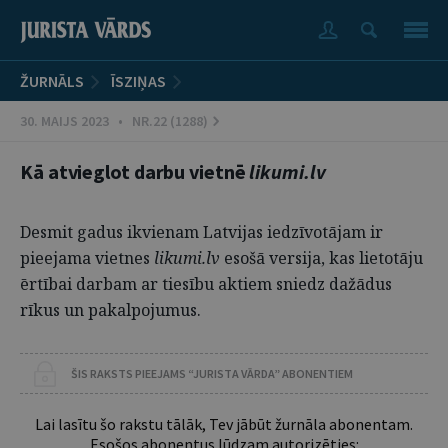
ŽURNĀLS
ĪSZIŅAS
30. MAIJS 2023 • NR.22 (1288)
Kā atvieglot darbu vietnē
likumi.lv
Desmit gadus ikvienam Latvijas iedzīvotājam ir
pieejama vietnes
likumi.lv
esošā versija, kas lietotāju
ērtībai darbam ar tiesību aktiem sniedz dažādus
rīkus un pakalpojumus.
ŠIS RAKSTS PIEEJAMS “JURISTA VĀRDA” ABONENTIEM
Lai lasītu šo rakstu tālāk, Tev jābūt žurnāla abonentam.
Esošos abonentus lūdzam autorizēties: