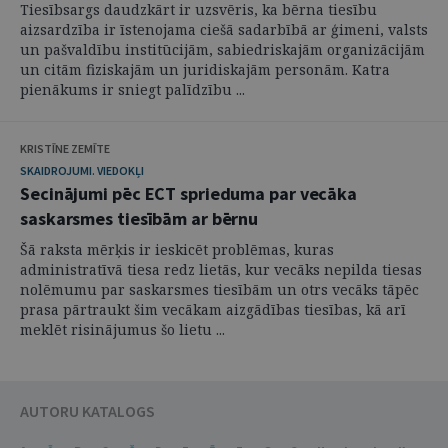
Tiesībsargs daudzkārt ir uzsvēris, ka bērna tiesību
aizsardzība ir īstenojama ciešā sadarbībā ar ģimeni, valsts
un pašvaldību institūcijām, sabiedriskajām organizācijām
un citām fiziskajām un juridiskajām personām. Katra
pienākums ir sniegt palīdzību ...
KRISTĪNE ZEMĪTE
SKAIDROJUMI. VIEDOKĻI
Secinājumi pēc ECT sprieduma par vecāka
saskarsmes tiesībām ar bērnu
Šā raksta mērķis ir ieskicēt problēmas, kuras
administratīvā tiesa redz lietās, kur vecāks nepilda tiesas
nolēmumu par saskarsmes tiesībām un otrs vecāks tāpēc
prasa pārtraukt šim vecākam aizgādības tiesības, kā arī
meklēt risinājumus šo lietu ...
AUTORU KATALOGS