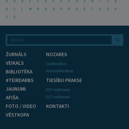
A
Ā
B
C
Č
D
E
Ē
F
G
Ģ
H
I
J
K
Ķ
L
Ļ
M
N
Ņ
O
P
R
S
Š
T
U
Ū
V
Z
Ž
ŽURNĀLS
NOZARES
VEIKALS
Civiltiesības
BIBLIOTĒKA
Krimināltiesības
#TEIRDARBS
TIESĪBU PRAKSE
JAUNUMI
EST nolēmumi
AFIŠA
ECT nolēmumi
FOTO / VIDEO
KONTAKTI
VĒSTKOPA