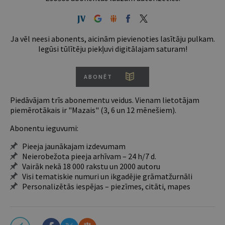
Ja vēl neesi abonents, aicinām pievienoties lasītāju pulkam.
Iegūsi tūlītēju piekļuvi digitālajam saturam!
ABONĒT
Piedāvājam trīs abonementu veidus. Vienam lietotājam
piemērotākais ir "Mazais" (3, 6 un 12 mēnešiem).
Abonentu ieguvumi:
Pieeja jaunākajam izdevumam
Neierobežota pieeja arhīvam – 24 h/7 d.
Vairāk nekā 18 000 rakstu un 2000 autoru
Visi tematiskie numuri un ikgadējie grāmatžurnāli
Personalizētās iespējas – piezīmes, citāti, mapes