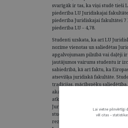
svarīgāk ir tas, ka viņi studē tieši
piederība LU Juridiskajai fakultāt
piederība Juridiskajai fakultātei 7 
piederība LU – 4,78.
Studenti uzskata, ka arī LU Juridis
nozīme vienotas un saliedētas Juri
apgalvojumam pilnībā vai daļēji ir 
jautājumos vairums studentu ir izc
sabiedrībā, kā arī faktu, ka Eiropas
atsevišķa juridiskā fakultāte. Stud
tradīcijas, mācībspēku saliedētība
akadēmiskajam personālam, tiesu 
atkarībā no apvienotās fakultātes 
Juridiskajai fakultātei. Atsevišķi s
Lai vietne pilnvērtīg
studijas Latvijas Universitātē, ja f
vēl citas – statisti
rezultātiem ir skaidri secināms, ka 