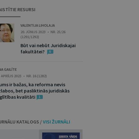
AISTĪTIE RESURSI
VALENTIJA LIHOLAJA
20. JŪNIJS 2023 • NR. 25/26
(1291/1292)
Būt vai nebūt Juridiskajai
fakultātei?
6
NA GAILĪTE
. APRĪLIS 2023 • NR. 16 (1282)
ums ir bažas, ka reforma nevis
labos, bet pasliktinās juridiskās
glītības kvalitāti
1
URNĀLU KATALOGS /
VISI ŽURNĀLI