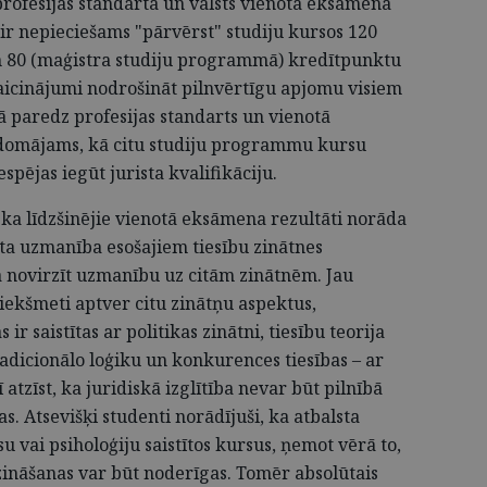
profesijas standartā un valsts vienotā eksāmena
 ir nepieciešams "pārvērst" studiju kursos 120
 80 (maģistra studiju programmā) kredītpunktu
zaicinājumi nodrošināt pilnvērtīgu apjomu visiem
paredz profesijas standarts un vienotā
edomājams, kā citu studiju programmu kursu
spējas iegūt jurista kvalifikāciju.
 ka līdzšinējie vienotā eksāmena rezultāti norāda
āta uzmanība esošajiem tiesību zinātnes
a novirzīt uzmanību uz citām zinātnēm. Jau
riekšmeti aptver citu zinātņu aspektus,
ir saistītas ar politikas zinātni, tiesību teorija
adicionālo loģiku un konkurences tiesības – ar
atzīst, ka juridiskā izglītība nevar būt pilnībā
s. Atsevišķi studenti norādījuši, ka atbalsta
 vai psiholoģiju saistītos kursus, ņemot vērā to,
s zināšanas var būt noderīgas. Tomēr absolūtais