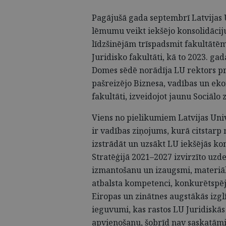
Pagājušā gada septembrī Latvijas
lēmumu veikt iekšējo konsolidāciju
līdzšinējām trīspadsmit fakultātēm
Juridisko fakultāti, kā to 2023. ga
Domes sēdē norādīja LU rektors pr
pašreizējo Biznesa, vadības un ek
fakultāti, izveidojot jaunu Sociālo 
Viens no pielikumiem Latvijas Uni
ir vadības ziņojums, kurā citstarp 
izstrādāt un uzsākt LU iekšējās kon
Stratēģijā 2021–2027 izvirzīto uzd
izmantošanu un izaugsmi, materiāl
atbalsta kompetenci, konkurētspē
Eiropas un zinātnes augstākās izglī
ieguvumi, kas rastos LU Juridiskās
apvienošanu, šobrīd nav saskatāmi, t