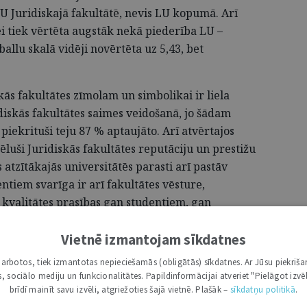
 LU Juridiskajā fakultātē, nevis LU kopumā. Arī
ei tiek vērtēta augstāk nekā piederība LU –
ballu skalā vidēji novērtēta uz 5,43, bet
kās fakultātes zīmolam un simbolikai ir liela
diskās fakultātes saimes veidošanā, jo šādam
piekrituši teju 87 % aptaujāto. Arī atvērtajos
ēluši Juridiskās fakultātes reputāciju un prestižu
 atzītākajās universitātēs parasti arī pastāv
entiem svarīga ir arī fakultātes vēsture,
, kvalitātes prasības gan studentiem, gan
izspēļu nozīmīgums, kas varētu mazināties
vadības, kā arī studentu un absolventu piederība
Vietnē izmantojam sīkdatnes
tudenti ir norādījuši, ka nevēlētos turpināt
i darbotos, tiek izmantotas nepieciešamās (obligātās) sīkdatnes. Ar Jūsu piekriša
akultātes tiktu apvienotas. Līdz ar to no aptaujas
kas, sociālo mediju un funkcionalitātes. Papildinformācijai atveriet "Pielāgot izvēl
studējošie izjūt lielāku piederību tieši
brīdī mainīt savu izvēli, atgriežoties šajā vietnē. Plašāk –
sīkdatņu politikā
.