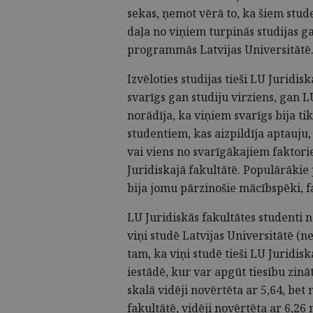
sekas, ņemot vērā to, ka šiem stud
daļa no viņiem turpinās studijas g
programmās Latvijas Universitātē
Izvēloties studijas tieši LU Juridis
svarīgs gan studiju virziens, gan 
norādīja, ka viņiem svarīgs bija ti
studentiem, kas aizpildīja aptauju, 
vai viens no svarīgākajiem faktori
Juridiskajā fakultātē. Populārākie
bija jomu pārzinošie mācībspēki, f
LU Juridiskās fakultātes studenti 
viņi studē Latvijas Universitātē (ne
tam, ka viņi studē tieši LU Juridisk
iestādē, kur var apgūt tiesību zinā
skalā vidēji novērtēta ar 5,64, bet
fakultātē, vidēji novērtēta ar 6,26 