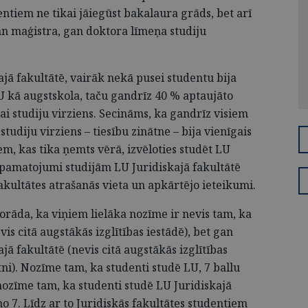
entiem ne tikai jāiegūst bakalaura grāds, bet arī
an maģistra, gan doktora līmeņa studiju
.
kajā fakultātē, vairāk nekā pusei studentu bija
LU kā augstskola, taču gandrīz 40 % aptaujāto
kai studiju virziens. Secināms, ka gandrīz visiem
studiju virziens – tiesību zinātne – bija vienīgais
em, kas tika ņemts vērā, izvēloties studēt LU
 pamatojumi studijām LU Juridiskajā fakultātē
akultātes atrašanās vieta un apkārtējo ieteikumi.
norāda, ka viņiem lielāka nozīme ir nevis tam, ka
vis citā augstākās izglītības iestādē), bet gan
ajā fakultātē (nevis citā augstākās izglītības
tni). Nozīme tam, ka studenti studē LU, 7 ballu
 nozīme tam, ka studenti studē LU Juridiskajā
no 7. Līdz ar to Juridiskās fakultātes studentiem