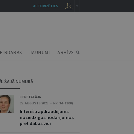
AUTORIZĒTIES
EIRDARBS
JAUNUMI
ARHĪVS
ĒL ŠAJĀ NUMURĀ
LIENE EGLĀJA
22. AUGUSTS 2023 • NR. 34 (1300)
Interešu apdraudējums
noziedzīgos nodarījumos
pret dabas vidi