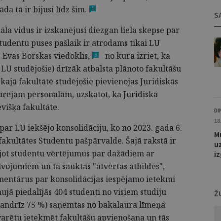
āda tā ir bijusi līdz
šim.
1
S
la vidus ir izskanējusi diezgan liela skepse par
tudentu puses pašlaik ir atrodams tikai LU
s Evas Borskas
viedoklis,
no kura izriet, ka
3
 LU studējošie) drīzāk atbalsta plānoto fakultāšu
ajā fakultātē studējošie pievienojas Juridiskās
rējam personālam, uzskatot, ka Juridiskā
višķa fakultāte.
DI
18
par LU iekšējo konsolidāciju, ko no 2023. gada 6.
M
 fakultātes Studentu pašpārvalde. Šajā rakstā ir
uz
ojot studentu vērtējumus par dažādiem ar
iz
lvojumiem un tā sauktās "atvērtās atbildes",
mentārus par konsolidācijas iespējamo ietekmi
ujā piedalījās 404 studenti no visiem studiju
Ž
(gandrīz 75 %) saņemtas no bakalaura līmeņa
 varētu ietekmēt fakultāšu apvienošana un tās