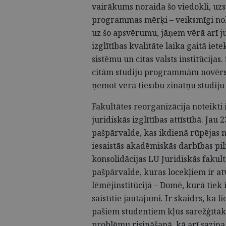
vairākums noraida šo viedokli, uzsv
programmas mērķi – veiksmīgi nokā
uz šo apsvērumu, jāņem vērā arī ju
izglītības kvalitāte laika gaitā ie
sistēmu un citas valsts institūcijas
citām studiju programmām novērstu
ņemot vērā tiesību zinātņu studiju 
Fakultātes reorganizācija noteikti
juridiskās izglītības attīstībā. Ja
pašpārvalde, kas ikdienā rūpējas ne
iesaistās akadēmiskās darbības pil
konsolidācijas LU Juridiskās fakul
pašpārvalde, kuras locekļiem ir at
lēmējinstitūcijā – Domē, kurā tiek 
saistītie jautājumi. Ir skaidrs, ka
pašiem studentiem kļūs sarežģītā
problēmu risināšanā, kā arī saziņa 