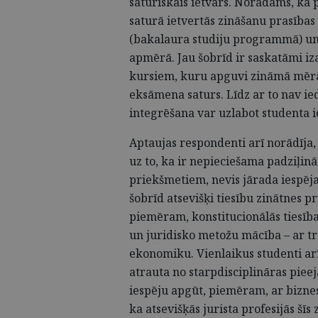
saturiskais ietvars. Norādāms, ka 
saturā ietvertās zināšanu prasības
(bakalaura studiju programmā) un
apmērā. Jau šobrīd ir saskatāmi i
kursiem, kuru apguvi zināmā mērā 
eksāmena saturs. Līdz ar to nav i
integrēšana var uzlabot studenta ie
Aptaujas respondenti arī norādīja,
uz to, ka ir nepieciešama padziļin
priekšmetiem, nevis jārada iespēj
šobrīd atsevišķi tiesību zinātnes p
piemēram, konstitucionālās tiesības 
un juridisko metožu mācība – ar tr
ekonomiku. Vienlaikus studenti arī 
atrauta no starpdisciplināras pieeja
iespēju apgūt, piemēram, ar biznesu
ka atsevišķās jurista profesijās šī