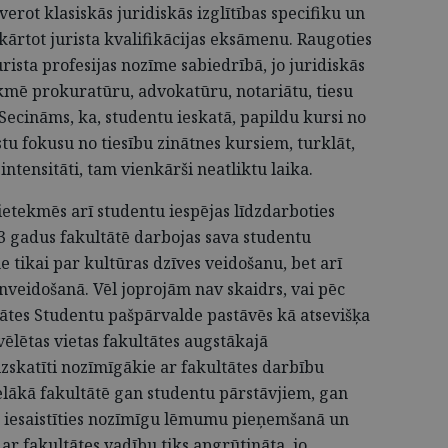
erot klasiskās juridiskās izglītības specifiku un
rtot jurista kvalifikācijas eksāmenu. Raugoties
rista profesijas nozīme sabiedrībā, jo juridiskās
tekmē prokuratūru, advokatūru, notariātu, tiesu
. Secināms, ka, studentu ieskatā, papildu kursi no
 fokusu no tiesību zinātnes kursiem, turklāt,
intensitāti, tam vienkārši neatliktu laika.
 ietekmēs arī studentu iespējas līdzdarboties
u 23 gadus fakultātē darbojas sava studentu
 tikai par kultūras dzīves veidošanu, bet arī
nveidošanā. Vēl joprojām nav skaidrs, vai pēc
tātes Studentu pašpārvalde pastāvēs kā atsevišķa
vēlētas vietas fakultātes augstākajā
izskatīti nozīmīgākie ar fakultātes darbību
 lielākā fakultātē gan studentu pārstāvjiem, gan
k iesaistīties nozīmīgu lēmumu pieņemšanā un
ar fakultātes vadību tiks apgrūtināta, jo