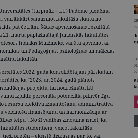
 Universitātes (turpmāk – LU) Padome pieņēma
, vairākkārt samazinot fakultāšu skaitu no
GE
 līdz pat četrām. Šādas apvienošanas rezultātā
22
da 21. marta paplašinātajā Juridiskās fakultātes
Ju
o
ofesors Indriķis Muižnieks, varētu apvienot ar
onomikas un Pedagoģijas, psiholoģijas un mākslas
zinātņu fakultāti.
LA
D
versitātes 2022. gada konsolidētajam pārskatam
22
norādīts, ka "2023. un 2024. gadā plānots
Kā
k
solidācijas projektu, lai nodrošinātu LU
evumu izpildi: personāla potenciāla pilnvērtīgu
o resursu efektīvu izmantošanu, administratīva
ju veicinošu finansējumu un harmonizāciju ar
tības telpu". No šī vadības ziņojuma izriet, ka
 fakultātes studentiem, veicot fakultāšu
ieši pretēji – eksistē diskusijas par to, vai