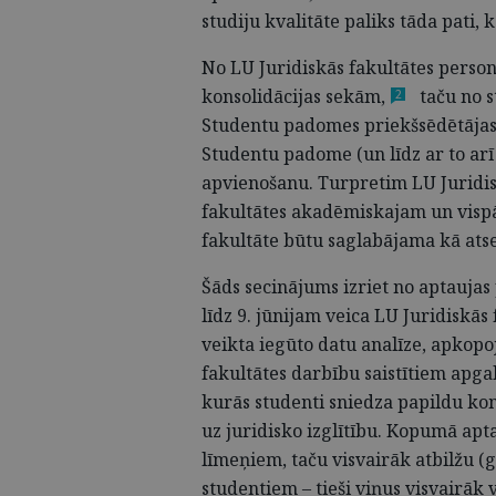
studiju kvalitāte paliks tāda pati, k
No LU Juridiskās fakultātes personā
konsolidācijas
sekām,
taču no s
2
Studentu padomes priekšsēdētāja
Studentu padome (un līdz ar to arī
apvienošanu. Turpretim LU Juridisk
fakultātes akadēmiskajam un vispā
fakultāte būtu saglabājama kā atse
Šāds secinājums izriet no aptaujas 
līdz 9. jūnijam veica LU Juridiskās
veikta iegūto datu analīze, apkop
fakultātes darbību saistītiem apga
kurās studenti sniedza papildu ko
uz juridisko izglītību. Kopumā apta
līmeņiem, taču visvairāk atbilžu 
studentiem – tieši viņus visvairāk