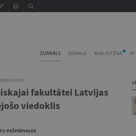
ŽURNĀLS
VEIKALS
BIBLIOTĒKA
#T
ĒMISKĀ DZĪVE
V
iskajai fakultātei Latvijas
ējošo viedoklis
NTU PAŠPĀRVALDE