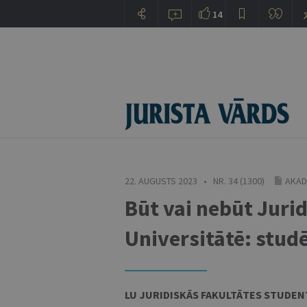
14
22. AUGUSTS 2023 • NR. 34 (1300)
AKAD
Būt vai nebūt Jurid
Universitātē: stud
LU JURIDISKĀS FAKULTĀTES STUDE