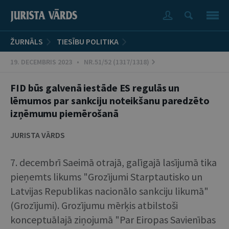
ŽURNĀLS
TIESĪBU POLITIKA
19. DECEMBRIS 2023 • NR.51/52 (1317/1318)
FID būs galvenā iestāde ES regulās un
lēmumos par sankciju noteikšanu paredzēto
izņēmumu piemērošanā
JURISTA VĀRDS
7. decembrī Saeimā otrajā, galīgajā lasījumā tika
pieņemts likums "Grozījumi Starptautisko un
Latvijas Republikas nacionālo sankciju likumā"
(Grozījumi). Grozījumu mērķis atbilstoši
konceptuālajā ziņojumā "Par Eiropas Savienības