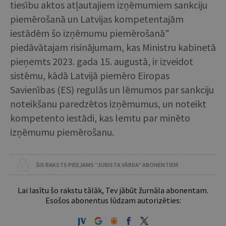
tiesību aktos atļautajiem izņēmumiem sankciju
piemērošanā un Latvijas kompetentajām
iestādēm šo izņēmumu piemērošanā"
piedāvātajam risinājumam, kas Ministru kabinetā
pieņemts 2023. gada 15. augustā, ir izveidot
sistēmu, kādā Latvijā piemēro Eiropas
Savienības (ES) regulās un lēmumos par sankciju
noteikšanu paredzētos izņēmumus, un noteikt
kompetento iestādi, kas lemtu par minēto
izņēmumu piemērošanu.
ŠIS RAKSTS PIEEJAMS “JURISTA VĀRDA” ABONENTIEM
Lai lasītu šo rakstu tālāk, Tev jābūt žurnāla abonentam.
Esošos abonentus lūdzam autorizēties: