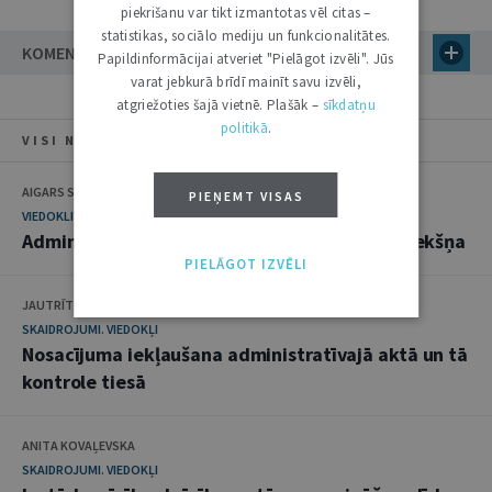
piekrišanu var tikt izmantotas vēl citas –
statistikas, sociālo mediju un funkcionalitātes.
KOMENTĀRI
Papildinformācijai atveriet "Pielāgot izvēli". Jūs
varat jebkurā brīdī mainīt savu izvēli,
atgriežoties šajā vietnē. Plašāk –
sīkdatņu
politikā
.
VISI NUMURA RAKSTI
AIGARS STRUPIŠS
PIEŅEMT VISAS
VIEDOKLIS
Administratīvās tiesas uz divdesmitgades sliekšņa
PIELĀGOT IZVĒLI
JAUTRĪTE BRIEDE
SKAIDROJUMI. VIEDOKĻI
Nosacījuma iekļaušana administratīvajā aktā un tā
kontrole tiesā
ANITA KOVAĻEVSKA
SKAIDROJUMI. VIEDOKĻI