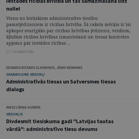
Iestādes rīcības brīvība un tās samazināšana līdz
nullei
Viens no būtiskiem administratīvo tiesību
pamatjēdzieniem ir rīcības brīvība. Šā raksta mērķis ir īsi
apkopot svarīgāko par rīcības brīvības jēdzienu, veidiem,
kļūdām rīcības brīvības izmantošanā un tiesas kontroles
apjomu pār iestādes rīcības ...
1 KOMENTĀRI
EDVARDS RIČARDS SLAVINSKIS, JĀNIS NEIMANIS
SKAIDROJUMI. VIEDOKĻI
Administratīvās tiesas un Satversmes tiesas
dialogs
INESE LĪBIŅA-EGNERE
VIEDOKLIS
Divdesmit tiesiskuma gadi "Latvijas tautas
vārdā": administratīvo tiesu devums