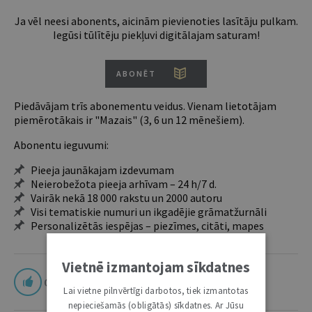
Ja vēl neesi abonents, aicinām pievienoties lasītāju pulkam.
Iegūsi tūlītēju piekļuvi digitālajam saturam!
ABONĒT
Piedāvājam trīs abonementu veidus. Vienam lietotājam
piemērotākais ir "Mazais" (3, 6 un 12 mēnešiem).
Abonentu ieguvumi:
Pieeja jaunākajam izdevumam
Neierobežota pieeja arhīvam – 24 h/7 d.
Vairāk nekā 18 000 rakstu un 2000 autoru
Visi tematiskie numuri un ikgadējie grāmatžurnāli
Personalizētās iespējas – piezīmes, citāti, mapes
Vietnē izmantojam sīkdatnes
0
Lai vietne pilnvērtīgi darbotos, tiek izmantotas
nepieciešamās (obligātās) sīkdatnes. Ar Jūsu