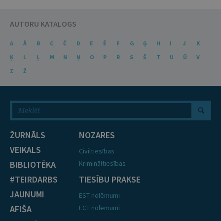
AUTORU KATALOGS
A
Ā
B
C
Č
D
E
Ē
F
G
Ģ
H
I
J
K
Ķ
L
Ļ
M
N
Ņ
O
P
R
S
Š
T
U
Ū
V
Z
Ž
ŽURNĀLS
NOZARES
VEIKALS
Civiltiesības
BIBLIOTĒKA
Krimināltiesības
#TEIRDARBS
TIESĪBU PRAKSE
JAUNUMI
EST nolēmumi
AFIŠA
ECT nolēmumi