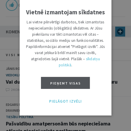
0
Vietnē izmantojam sīkdatnes
Lai vietne pilnvērtīgi darbotos, tiek izmantotas
nepieciešamās (obligātās) sīkdatnes. Ar Jūsu
KOMENTĀRI
piekrišanu var tikt izmantotas vēl citas –
statistikas, sociālo mediju un funkcionalitātes.
Papildinformācijai atveriet "Pielāgot izvēli". Jūs
varat jebkurā brīdī mainīt savu izvēli,
VISI NUMURA RAKSTI
atgriežoties šajā vietnē. Plašāk –
sīkdatņu
politikā
.
JĀNIS ROZENBERGS
VIEDOKLIS
Vai durvis uz advokatūru nav kļuvušas par šauru
PIEŅEMT VISAS
2 KOMENTĀRI
PIELĀGOT IZVĒLI
EDGARS RINKĒVIČS, AINĀRS ŠLESERS, RAIMONDS BERGMANIS, ARVĪDS
DRAVNIEKS, MĀRIS PŪĶIS, EDGARS PASTARS, ILZE OŠA
TIESĪBU POLITIKA
Pašvaldību amatpersonām būs nepieciešama
atļauja pieejai valsts noslēpumam