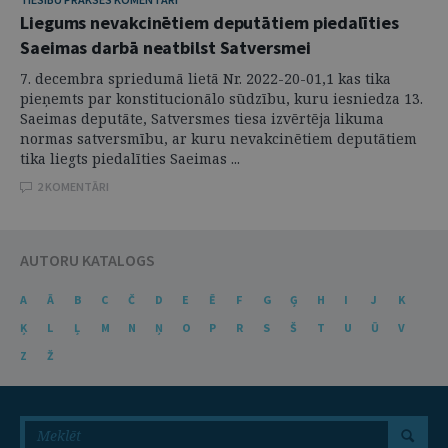
Liegums nevakcinētiem deputātiem piedalīties
Saeimas darbā neatbilst Satversmei
7. decembra spriedumā lietā Nr. 2022-20-01,1 kas tika
pieņemts par konstitucionālo sūdzību, kuru iesniedza 13.
Saeimas deputāte, Satversmes tiesa izvērtēja likuma
normas satversmību, ar kuru nevakcinētiem deputātiem
tika liegts piedalīties Saeimas ...
2 KOMENTĀRI
AUTORU KATALOGS
A
Ā
B
C
Č
D
E
Ē
F
G
Ģ
H
I
J
K
Ķ
L
Ļ
M
N
Ņ
O
P
R
S
Š
T
U
Ū
V
Z
Ž