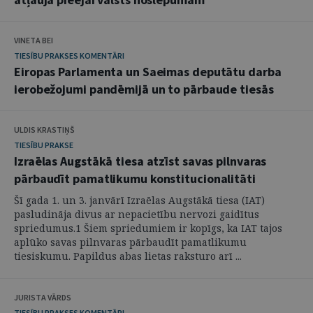
VINETA BEI
TIESĪBU PRAKSES KOMENTĀRI
Eiropas Parlamenta un Saeimas deputātu darba
ierobežojumi pandēmijā un to pārbaude tiesās
ULDIS KRASTIŅŠ
TIESĪBU PRAKSE
Izraēlas Augstākā tiesa atzīst savas pilnvaras
pārbaudīt pamatlikumu konstitucionalitāti
Šī gada 1. un 3. janvārī Izraēlas Augstākā tiesa (IAT)
pasludināja divus ar nepacietību nervozi gaidītus
spriedumus.1 Šiem spriedumiem ir kopīgs, ka IAT tajos
aplūko savas pilnvaras pārbaudīt pamatlikumu
tiesiskumu. Papildus abas lietas raksturo arī ...
JURISTA VĀRDS
TIESĪBU PRAKSES KOMENTĀRI