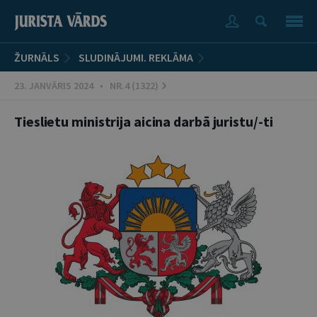
ŽURNĀLS
SLUDINĀJUMI. REKLĀMA
23. JANVĀRIS 2024 • NR.4 (1322)
Tieslietu ministrija aicina darbā juristu/-ti