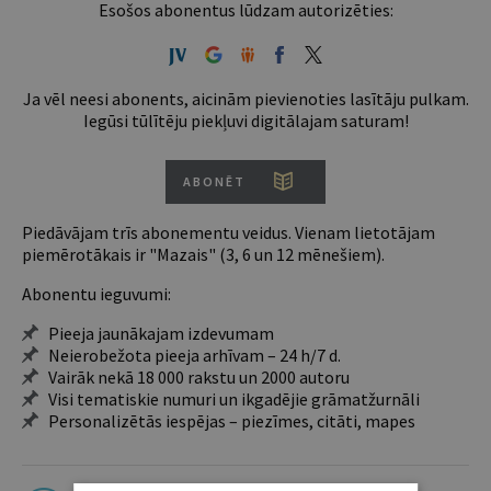
Esošos abonentus lūdzam autorizēties:
Ja vēl neesi abonents, aicinām pievienoties lasītāju pulkam.
Iegūsi tūlītēju piekļuvi digitālajam saturam!
ABONĒT
Piedāvājam trīs abonementu veidus. Vienam lietotājam
piemērotākais ir "Mazais" (3, 6 un 12 mēnešiem).
Abonentu ieguvumi:
Pieeja jaunākajam izdevumam
Neierobežota pieeja arhīvam – 24 h/7 d.
Vairāk nekā 18 000 rakstu un 2000 autoru
Visi tematiskie numuri un ikgadējie grāmatžurnāli
Personalizētās iespējas – piezīmes, citāti, mapes