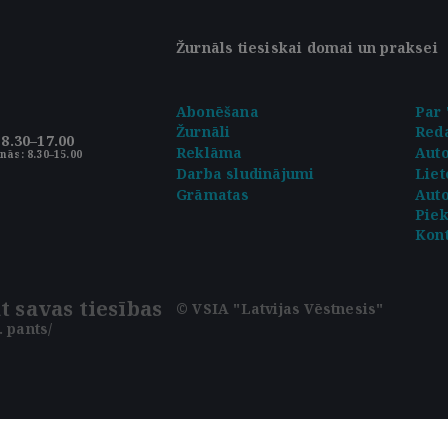
Žurnāls tiesiskai domai un praksei
Abonēšana
Par 
Žurnāli
Reda
8.30–17.00
Reklāma
Aut
nās: 8.30–15.00
Darba sludinājumi
Liet
Grāmatas
Auto
Pie
Kont
t savas tiesības
© VSIA "Latvijas Vēstnesis"
 pants/