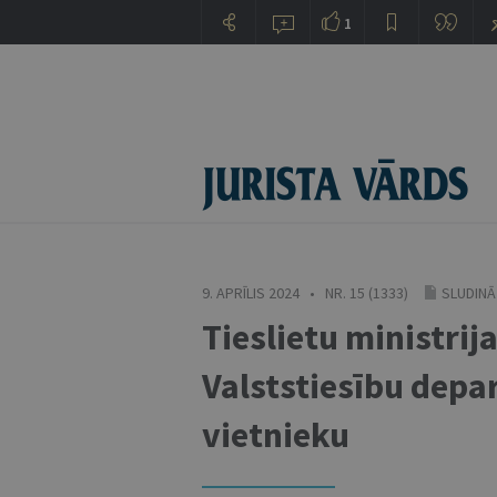
1
9. APRĪLIS 2024 • NR. 15 (1333)
SLUDINĀ
Tieslietu ministri
Valststiesību depa
vietnieku