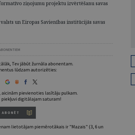
ormatīvo ziņojumu projektu izvērtēšanu savas
 valsts un Eiropas Savienības institūcijās savas
 ABONENTIEM
 tālāk, Tev jābūt žurnāla abonentam.
entus lūdzam autorizēties:
 aicinām pievienoties lasītāju pulkam.
u piekļuvi digitālajam saturam!
ABONĒT
nam lietotājam piemērotākais ir "Mazais" (3, 6 un