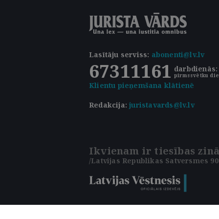
Lasītāju serviss
:
abonenti@lv.lv
67311161
darbdienās: 
pirmssvētku die
Klientu pieņemšana klātienē
Redakcija:
juristavards@lv.lv
Ikvienam ir tiesības zinā
/Latvijas Republikas Satversmes 90.