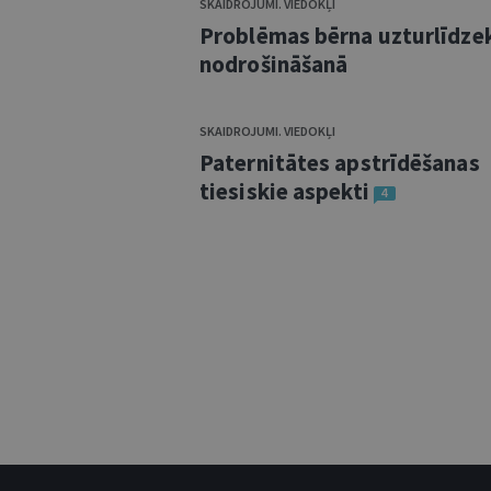
SKAIDROJUMI. VIEDOKĻI
Problēmas bērna uzturlīdze
nodrošināšanā
SKAIDROJUMI. VIEDOKĻI
Paternitātes apstrīdēšanas
tiesiskie aspekti
4