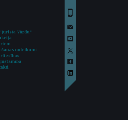
"Jurista Vārdu"
kcija
oriem
ošanas noteikumi
rtiesības
kļūstamība
akti