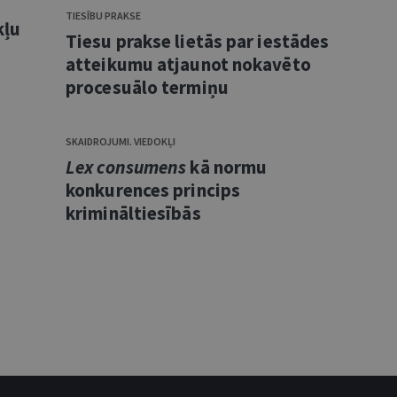
TIESĪBU PRAKSE
kļu
Tiesu prakse lietās par iestādes
atteikumu atjaunot nokavēto
procesuālo termiņu
SKAIDROJUMI. VIEDOKĻI
Lex consumens
kā normu
konkurences princips
krimināltiesībās