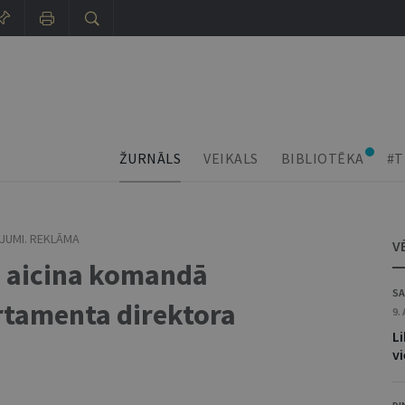
ŽURNĀLS
VEIKALS
BIBLIOTĒKA
#T
JUMI. REKLĀMA
V
ja aicina komandā
SA
rtamenta direktora
9.
L
vi