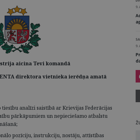
DI
9.
Ad
a
SA
9.
P
da
istrija aicina Tevi komandā
TA direktora vietnieka ierēdņa amatā
 tiesību analīzi saistībā ar Krievijas Federācijas
iesību pārkāpumiem un nepieciešamo atbalstu
Ž
nāšanā;
ālo pozīciju, instrukciju, nostāju, attīstības