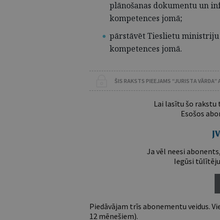
plānošanas dokumentu un inf
kompetences jomā;
pārstāvēt Tieslietu ministriju
kompetences jomā.
ŠIS RAKSTS PIEEJAMS “JURISTA VĀRDA”
Lai lasītu šo rakstu
Esošos abon
Ja vēl neesi abonents,
Iegūsi tūlītēj
Piedāvājam trīs abonementu veidus. Vie
12 mēnešiem).