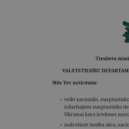
Tieslietu min
VALSTSTIESĪBU DEPARTAMEN
Mēs Tev uzticēsim:
veikt nacionālo, starptautisko
izdarītajiem starptautisko t
Ukrainai kara ietekmes mazi
nodrošināt tiesību aktu, nacion