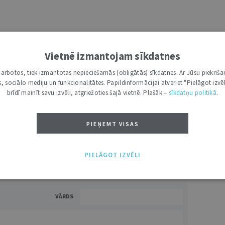
7 d.
utoru
Vietnē izmantojam sīkdatnes
e grāmatžurnāli
 citāti, mapes
i darbotos, tiek izmantotas nepieciešamās (obligātās) sīkdatnes. Ar Jūsu piekriša
kas, sociālo mediju un funkcionalitātes. Papildinformācijai atveriet "Pielāgot izvēl
brīdī mainīt savu izvēli, atgriežoties šajā vietnē. Plašāk –
sīkdatņu politikā
.
ĪS IESPĒJAS TAVAI IZVĒLEI: MAZAIS, VIDĒJAIS UN LIELAIS ABONEMENTS!
PIEŅEMT VISAS
PIELĀGOT IZVĒLI
VĀRDS