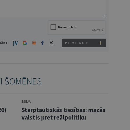
NĀKT:
PIEVIENOT
TI ŠOMĒNES
ESEJA
26)
Starptautiskās tiesības: mazās
valstis pret reālpolitiku