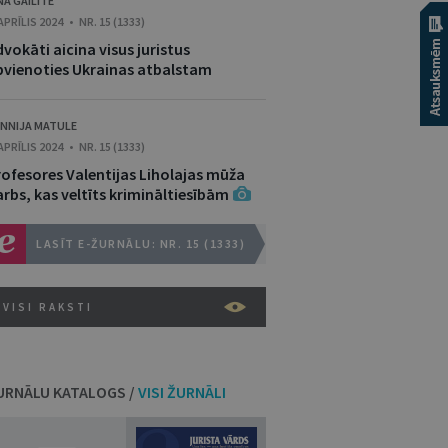
NA GAILĪTE
 APRĪLIS 2024 • NR. 15 (1333)
vokāti aicina visus juristus
pvienoties Ukrainas atbalstam
NNIJA MATULE
 APRĪLIS 2024 • NR. 15 (1333)
rofesores Valentijas Liholajas mūža
rbs, kas veltīts krimināltiesībām
LASĪT E-ŽURNĀLU: NR. 15 (1333)
VISI RAKSTI
URNĀLU KATALOGS /
VISI ŽURNĀLI