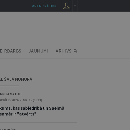
AUTORIZĒTIES
EIRDARBS
JAUNUMI
ARHĪVS
ĒL ŠAJĀ NUMURĀ
NNIJA MATULE
 APRĪLIS 2024 • NR. 15 (1333)
ikums, kas sabiedrībā un Saeimā
enmēr ir "atvērts"