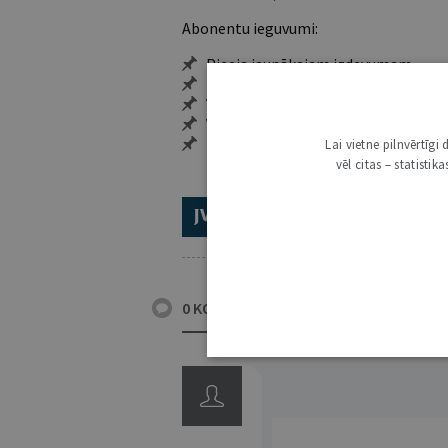
Abonentu ieguvumi:
Pieeja jaunākajam izdevumam
Neierobežota pieeja arhīvam – 24 h/
Vairāk nekā 18 000 rakstu un 2000 a
Visi tematiskie numuri un ikgadēji
Personalizētās iespējas – piezīmes,
Lai vietne pilnvērtīg
vēl citas – statisti
ABONĒ 2026.GADAM!
TR
0 KOMENTĀRI