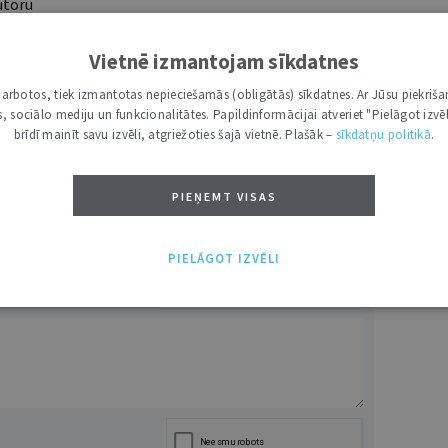
utoru
e grāmatžurnāli
 citāti, mapes
Vietnē izmantojam sīkdatnes
i darbotos, tiek izmantotas nepieciešamās (obligātās) sīkdatnes. Ar Jūsu piekriša
kas, sociālo mediju un funkcionalitātes. Papildinformācijai atveriet "Pielāgot izvēl
ĪS IESPĒJAS TAVAI IZVĒLEI: MAZAIS, VIDĒJAIS UN LIELAIS ABONEMENTS!
brīdī mainīt savu izvēli, atgriežoties šajā vietnē. Plašāk –
sīkdatņu politikā
.
PIEŅEMT VISAS
PIELĀGOT IZVĒLI
VĀRDS