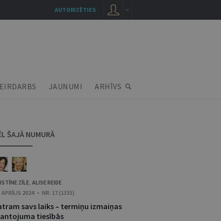
AUTORIZĒTIES
EIRDARBS
JAUNUMI
ARHĪVS
ĒL ŠAJĀ NUMURĀ
ISTĪNE ZĪLE
ALISE REIDE
,
. APRĪLIS 2024 • NR. 17 (1335)
atram savs laiks – termiņu izmaiņas
antojuma tiesībās