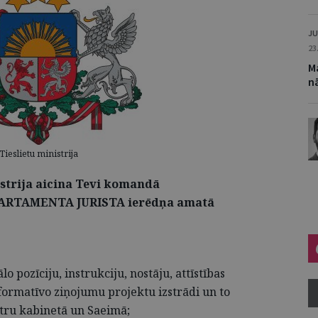
JU
23
M
nā
Tieslietu ministrija
istrija aicina Tevi komandā
ARTAMENTA JURISTA ierēdņa amatā
o pozīciju, instrukciju, nostāju, attīstības
ormatīvo ziņojumu projektu izstrādi un to
tru kabinetā un Saeimā;