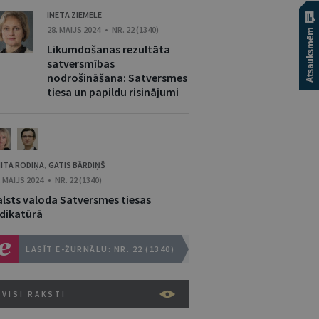
INETA ZIEMELE
28. MAIJS 2024 • NR. 22 (1340)
Likumdošanas rezultāta
satversmības
nodrošināšana: Satversmes
tiesa un papildu risinājumi
ITA RODIŅA
GATIS BĀRDIŅŠ
,
. MAIJS 2024 • NR. 22 (1340)
alsts valoda Satversmes tiesas
udikatūrā
LASĪT E-ŽURNĀLU: NR. 22 (1340)
VISI RAKSTI