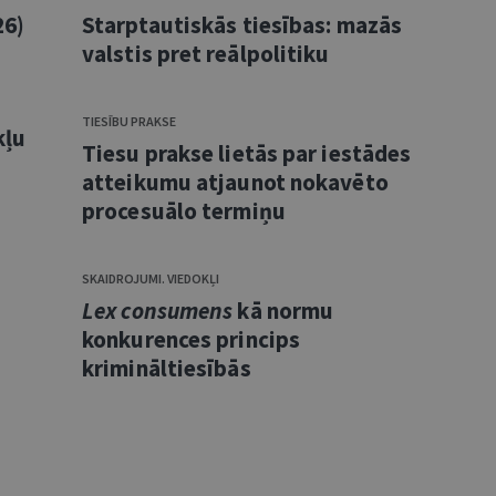
26)
Starptautiskās tiesības: mazās
valstis pret reālpolitiku
TIESĪBU PRAKSE
kļu
Tiesu prakse lietās par iestādes
atteikumu atjaunot nokavēto
procesuālo termiņu
SKAIDROJUMI. VIEDOKĻI
Lex consumens
kā normu
konkurences princips
krimināltiesībās