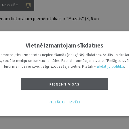
ABONĒT
nam lietotājam piemērotākais ir "Mazais" (3, 6 un
Vietnē izmantojam sīkdatnes
7 d.
i darbotos, tiek izmantotas nepieciešamās (obligātās) sīkdatnes. Ar Jūsu piekriša
utoru
kas, sociālo mediju un funkcionalitātes. Papildinformācijai atveriet "Pielāgot izvēl
e grāmatžurnāli
brīdī mainīt savu izvēli, atgriežoties šajā vietnē. Plašāk –
sīkdatņu politikā
.
 citāti, mapes
PIEŅEMT VISAS
ĪS IESPĒJAS TAVAI IZVĒLEI: MAZAIS, VIDĒJAIS UN LIELAIS ABONEMENTS!
PIELĀGOT IZVĒLI