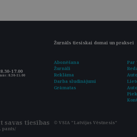
Žurnāls tiesiskai domai un praksei
Abonēšana
Par 
Žurnāli
Reda
8.30–17.00
Reklāma
Aut
nās: 8.30–15.00
Darba sludinājumi
Liet
Grāmatas
Auto
Pie
Kont
t savas tiesības
© VSIA "Latvijas Vēstnesis"
 pants/