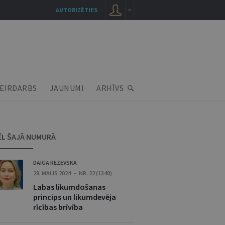
AUTORIZĒTIES
EIRDARBS
JAUNUMI
ARHĪVS
ĒL ŠAJĀ NUMURĀ
DAIGA REZEVSKA
28. MAIJS 2024 • NR. 22 (1340)
Labas likumdošanas
princips un likumdevēja
rīcības brīvība