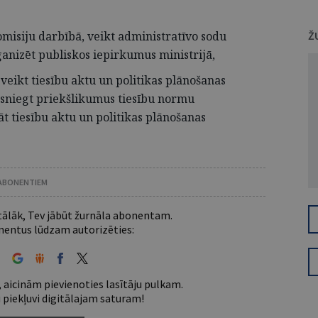
misiju darbībā, veikt administratīvo sodu
Ž
anizēt publiskos iepirkumus ministrijā,
veikt tiesību aktu un politikas plānošanas
 sniegt priekšlikumus tiesību normu
āt tiesību aktu un politikas plānošanas
 ABONENTIEM
 tālāk, Tev jābūt žurnāla abonentam.
entus lūdzam autorizēties:
 aicinām pievienoties lasītāju pulkam.
u piekļuvi digitālajam saturam!