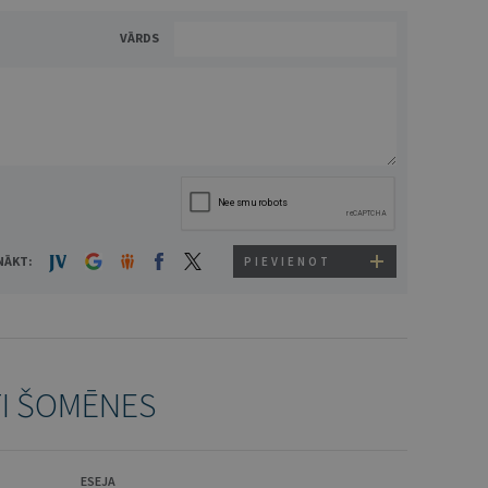
VĀRDS
NĀKT:
PIEVIENOT
TI ŠOMĒNES
ESEJA