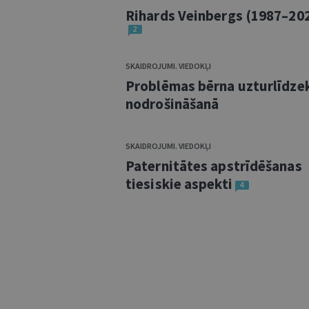
Rihards Veinbergs (1987–20
2
SKAIDROJUMI. VIEDOKĻI
Problēmas bērna uzturlīdze
nodrošināšanā
SKAIDROJUMI. VIEDOKĻI
Paternitātes apstrīdēšanas
tiesiskie aspekti
4