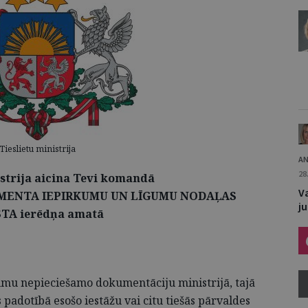
Tieslietu ministrija
AN
28
istrija aicina Tevi komandā
V
MENTA IEPIRKUMU UN LĪGUMU NODAĻAS
j
STA ierēdņa amatā
umu nepieciešamo dokumentāciju ministrijā, tajā
s padotībā esošo iestāžu vai citu tiešās pārvaldes