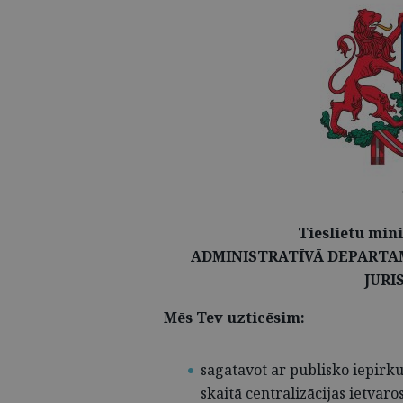
Tieslietu min
ADMINISTRATĪVĀ DEPARTA
JURI
Mēs Tev uzticēsim:
sagatavot ar publisko iepirk
skaitā centralizācijas ietvaro