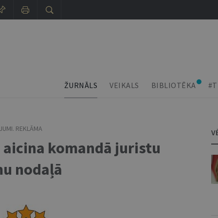
ŽURNĀLS
VEIKALS
BIBLIOTĒKA
#T
JUMI. REKLĀMA
V
a aicina komandā juristu
mu nodaļā