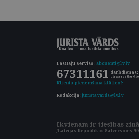
Lasītāju serviss
:
abonenti@lv.lv
67311161
darbdienās: 
pirmssvētku die
Klientu pieņemšana klātienē
Redakcija:
juristavards@lv.lv
Ikvienam ir tiesības zinā
/Latvijas Republikas Satversmes 90.