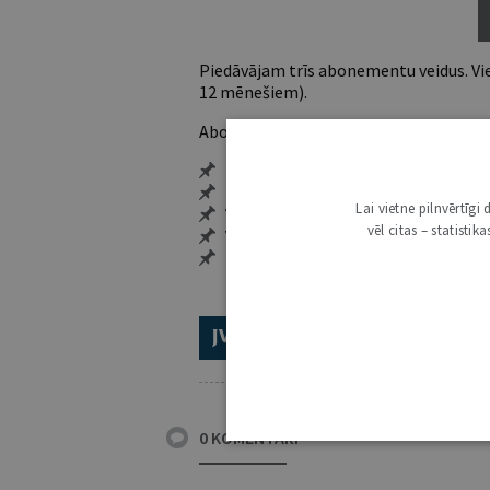
Piedāvājam trīs abonementu veidus. Vie
12 mēnešiem).
Abonentu ieguvumi:
Pieeja jaunākajam izdevumam
Neierobežota pieeja arhīvam – 24 h/
Lai vietne pilnvērtīg
Vairāk nekā 18 000 rakstu un 2000 a
vēl citas – statisti
Visi tematiskie numuri un ikgadēji
Personalizētās iespējas – piezīmes,
ABONĒ 2026.GADAM!
TR
0 KOMENTĀRI