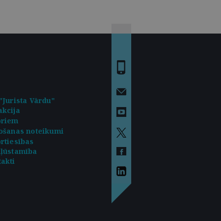
"Jurista Vārdu"
kcija
oriem
ošanas noteikumi
rtiesības
kļūstamība
akti