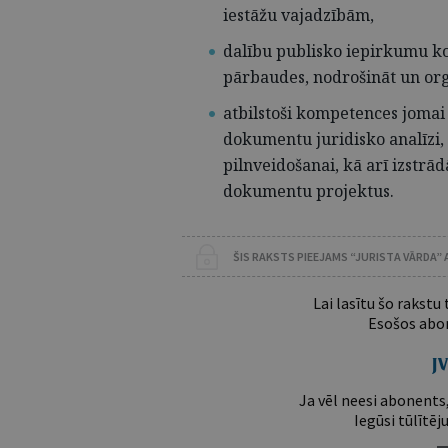
iestāžu vajadzībām,
dalību publisko iepirkumu ko
pārbaudes, nodrošināt un org
atbilstoši kompetences jomai 
dokumentu juridisko analīzi,
pilnveidošanai, kā arī izstrād
dokumentu projektus.
ŠIS RAKSTS PIEEJAMS “JURISTA VĀRDA”
Lai lasītu šo rakstu
Esošos abon
Ja vēl neesi abonents,
Iegūsi tūlītēj